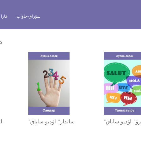
سۇراق-جاۋاپ
قارا
د
"ساندار". اۋديو-ساباق.
"اۋەجايدا". اۋديو-ساباق.