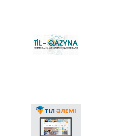
كونۆەرتەر جانە
قازاقستانداعى لاتىن
گرافيكاسىنا كوشۋ ٴا
دەرىسىن سٴا
يەمەلدەيتىن نەگىزگى
ۇلتتىق پورتال. كونۆەرتەر
باعدارلاماسىنىڭ
«Til-Qazyna»
Windows-قا ارنالعان
رەسپۋبليكالىق اقپاراتتىق-
offline-نۇسقاسىن, MS
تانىمدىق گازەتى
Office پاكەتىنە ارنالعان
قوسىمشالاردى,
پلاگيندەردى جانە
Android, iOS
پلاتفورمالارىنا ارنالعان
موبيلьدى
قوسىمشالارىن جٴا كتەپ
الۋعا بولادى.
مەملەكەتتىك تىلدىڭ
قولدانىس اياسىنىڭ
كەڭەۋىندە عالامتور
ارقىلى تىلدى
ناسيحاتتاۋدىڭ ماڭىزى