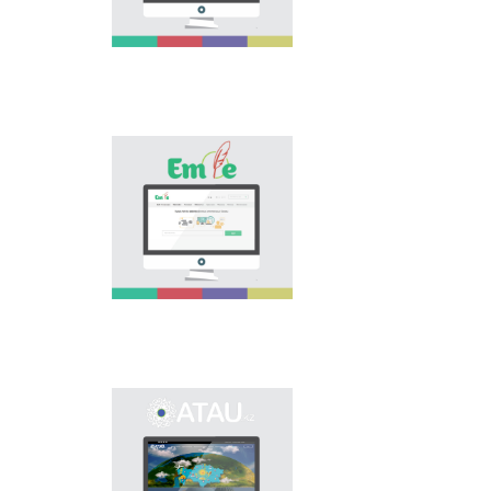
اسا زور. ەلىمىزدەگى
وسى باعىتتاعى العاشقى
جوبا - "تىل الەمى"
پورتالى وسىنداي وزەكتى
ماسەلەنى شەشۋگە
ارنالىپ, تىل ساياساتىن
كوپشىلىككە ناسيحاتتاۋعا
جانە تانىستىرۋعا ٴا
«Emle.kz» эلەكتروندىق
لەسىن قوسادى.
بازاسى قازاق تىلىنىڭ
ورفوگرافيياسىنا ارنالعان.
بۇل بازادا قازاق تىلىنىڭ
قولدانىستاعى بەكىتىلگەن
ورفوگرافييالىق
سوزدىگى,
ورفوگرافييالىق
ەرەجەلەر, وسى سالاعا
بايلانىستى عىلىمي
ادەبيەتتەر بەرىلگەن.
ونوماستيكالىق
эلەكتروندىق بازانى
اشۋدىڭ نەگىزگى
ماقساتى - ەلىمىزدىڭ