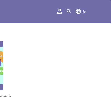
قاز
"تانىستىرۋ". اۋديو-ساباق.