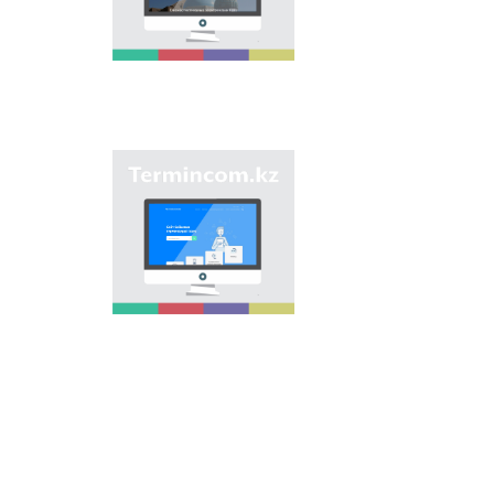
وڭىرلەرىندەگى كوشە,
ەلدىمەكەن, مەكەمەلەر
مەن تٴا رلى نىساندارعا
بەرىلگەن اتاۋلاردى
جيناقتاپ, قازاق
ونوماستيكاسىنىڭ
بىرتۇتاس جٴا يەسىن
جاساۋ ارقىلى
ونوماستيكالىق اتاۋلاردى
"Termincom.kz" سايتى
بىرىزدەندىرۋ.
- قازاق تەرمينولوگيياسىن
جٴا يەلەۋگە,
تەرمينولوگييالىق قوردى
تولىقتىرۋعا, تەرميندەردى
جانە اتاۋلاردى قازاق
تىلىنىڭ نورمالارىنا
سايكەس رەتتەۋگە ٴا
لەس قوسادى. وسى
ماقساتتى ورىنداۋ ٴا شىن
سايتتا وسى ۋاقىتقا دەيىن
تەرميندەردىڭ بارلىعى
قامتىلعان.