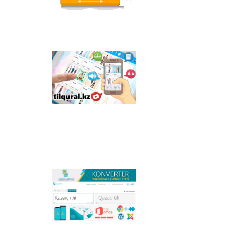
قازاق تىلىندەگى وتاندىق
انيماسييالىق فيلьمدەر
ورنالاستىرىلعان.
Tilqural.kz –
مەملەكەتتىك تىلدى
دەڭگەيلەپ ٴا يرەنۋگە
ارنالعان ۆەب-سەرۆيس.
سايتتا ا1 دەڭگەيى
بويىنشا جاڭا الىپبي مەن
ەملە ەرەجەلەرىن جازۋ,
وقۋدى مەڭگەرتۋگە
ارنالعان ونلاين كۋرس
ورنالاستىرىلعان.
Qazlatyn.kz –
ماتىندەردى كيريلدەن
لاتىنعا جانە توتە جازۋعا
ونلاين تٴا ردە
سايكەستەندىرەتىن
كوپفۋنكسيونالدى