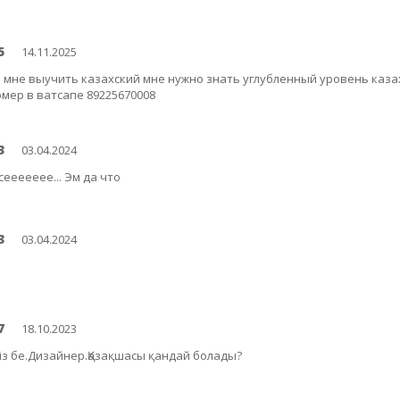
5
14.11.2025
 мне выучить казахский мне нужно знать углубленный уровень каз
омер в ватсапе 89225670008
3
03.04.2024
еееееее... Эм да что
3
03.04.2024
7
18.10.2023
із бе.Дизайнер.Қазақшасы қандай болады?