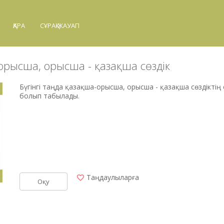
ҚАРА
СҰРАҚ-ЖАУАП
-орысша, орысша - қазақша сөздік
Бүгінгі таңда қазақша-орысша, орысша - қазақша сөздікті
болып табылады.
Таңдаулыларға
Оқу