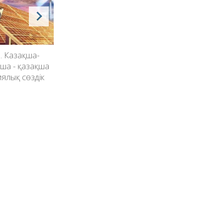
. Казақша-
Үлкен Казақша-орысша,
Ағылш
ша - қазақша
орысша - қазақша сөздік
қазақша,
ялық сөздік
ағылшы