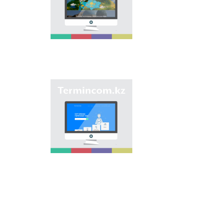
мақсаты - еліміздің
өңірлеріндегі көше,
елдімекен,
мекемелер мен түрлі
нысандарға берілген
атауларды жинақтап,
қазақ
ономастикасының
біртұтас жүйесін жасау
арқылы
"Termincom.kz" сайты
ономастикалық
- қазақ
атауларды
терминологиясын
біріздендіру.
жүйелеуге,
терминологиялық
қорды толықтыруға,
терминдерді және
атауларды қазақ
тілінің нормаларына
сәйкес реттеуге үлес
қосады. Осы мақсатты
орындау үшін сайтта
осы уақытқа дейін
терминдердің
барлығы қамтылған.