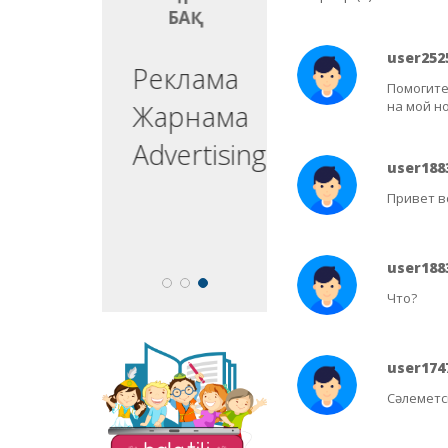
БАҚ
БАҚ
user252
ргізуші
Реклама
Помогите
на мой н
едущий
Жарнама
esenter
Advertising
user188
Привет вс
user188
Что?
«Balatili.kz» сайты
user174
бүлдіршіндеріміздің
Сәлеметс
оқып, жазып, тіл
үйренулеріне
бағытталған. Мұнда