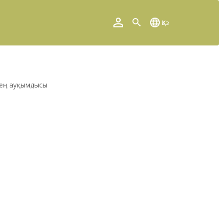
Қаз
ң ең ауқымдысы