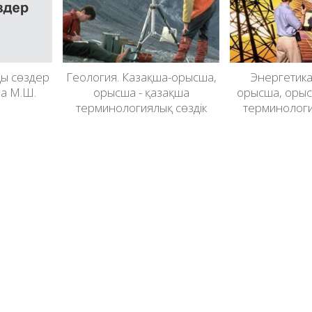
нды сөздер
Геология. Казақша-орысша,
Энергетика
ва М.Ш.
орысша - қазақша
орысша, орыс
терминологиялық сөздік
терминологи