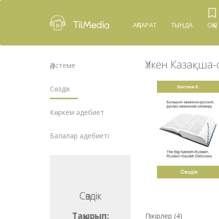
АҚПАРАТ
ТЫҢДА
ОҚЫ
Үлкен Казақша
Әдістеме
Сөздік
Көркем әдебиет
Балалар әдебиеті
Сөздік
Сөздік
ақырып:
Тақырып:
Пікірлер (4)