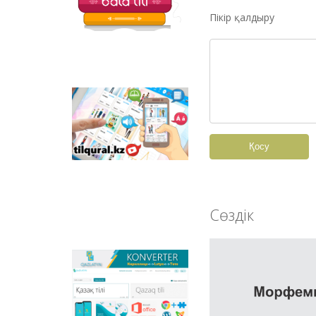
балаларға арналған
Пікір қалдыру
қызықты тапсырмалар
мен қазақ тіліндегі
отандық
анимациялық
фильмдер
орналастырылған.
Tilqural.kz –
мемлекеттік тілді
деңгейлеп үйренуге
арналған веб-
Қосу
сервис. Сайтта А1
деңгейі бойынша
жаңа әліпби мен
емле ережелерін
жазу, оқуды
Сөздік
меңгертуге арналған
онлайн курс
орналастырылған.
Qazlatyn.kz –
мәтіндерді кирилден
латынға және төте
жазуға онлайн түрде