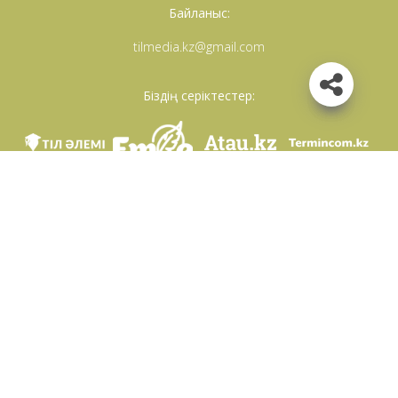
Байланыс:
tilmedia.kz@gmail.com
Біздің серіктестер:
Біз әлеуметттік желілерде
Қосымшаны жүктеу