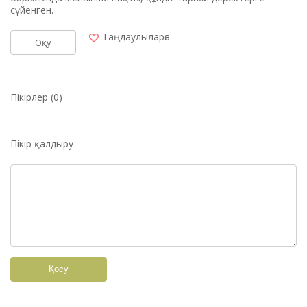
сүйенген.
Таңдаулыларға
Оқу
Пікірлер (0)
Пікір қалдыру
Қосу