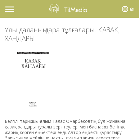
Қаз
Toggle
navigation
Ұлы даланың дара тұлғалары. ҚАЗАҚ
ХАНДАРЫ
Белгілі тарихшы-ғалым Талас Омарбековтің бұл жинағына
қазақ хандары туралы зерттеулері мен баспасөз бетінде
жарық көрген еңбектері енді. Автор еңбекті құрастыру
барысында мейлінше нақты, құнды тарихи деректерге