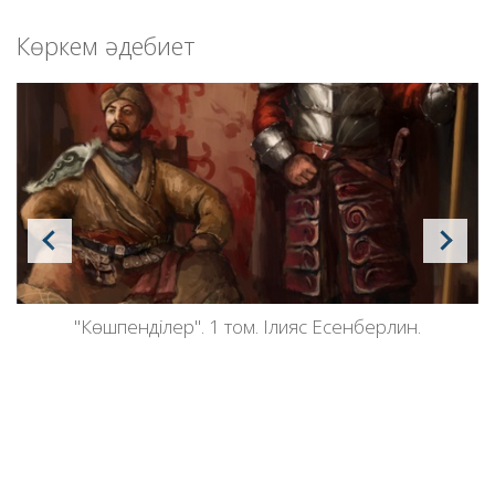
Көркем әдебиет
"Көшпенділер". 1 том. Ілияс Eсенберлин.