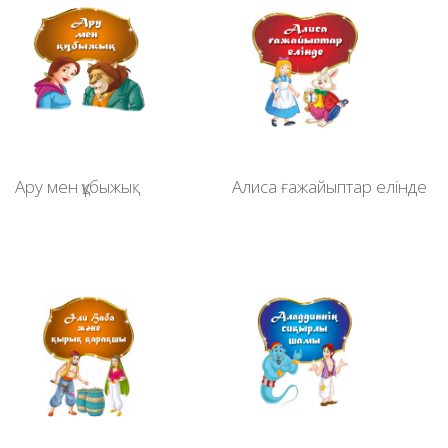
Ару мен құбыжық
Алиса ғажайыптар елінде