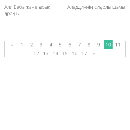
Али Баба жане қырық
Аладдиннің сиқырлы шамы
қарақшы
«
1
2
3
4
5
6
7
8
9
10
11
12
13
14
15
16
17
»