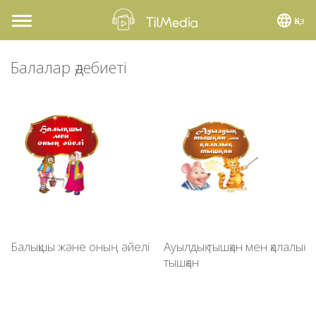
Қаз
Toggle
navigation
Балалар әдебиеті
Балықшы және оның әйелі
Ауылдық тышқан мен қалалық
тышқан