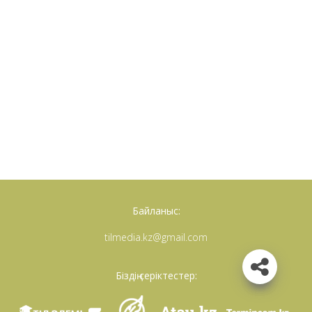
Байланыс:
tilmedia.kz@gmail.com
Біздің серіктестер: