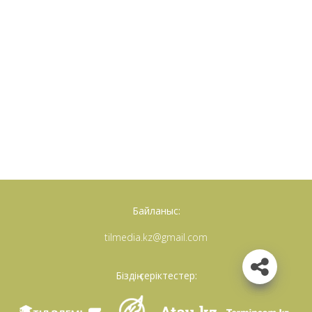
Байланыс:
tilmedia.kz@gmail.com
Біздің серіктестер: