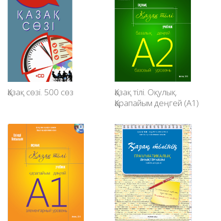
Қазақ сөзі. 500 сөз
Қазақ тілі. Оқулық.
Қарапайым деңгей (А1)