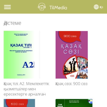
Қаз
Toggle
navigation
Әдістеме
Қазақ тілі. А2. Мемлекеттік
Қазақ сөзі. 900 сөз
қызметшілер мен
ересектерге арналған
оқу құралы