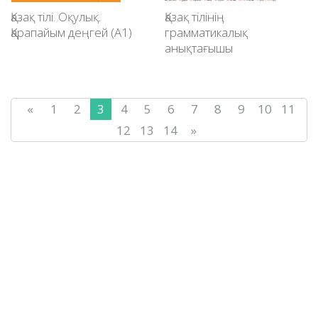
Қазақ тілі. Оқулық.
Қазақ тілінің
Қарапайым деңгей (А1)
грамматикалық
анықтағышы
«
1
2
3
4
5
6
7
8
9
10
11
12
13
14
»