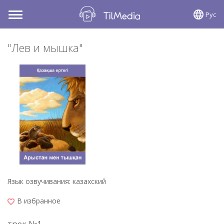
Рус
Toggle
navigation
"Лев и мышка"
Язык озвучивания: казахский
В избранное
трек №1