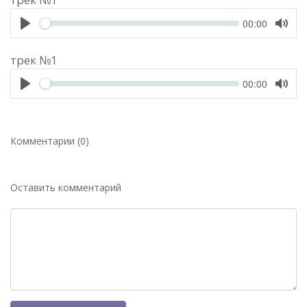
Seek
Current
00:00
time
Play
Toggl
Mute
трек №1
Seek
Current
00:00
time
Play
Toggl
Mute
Комментарии (0)
Оставить комментарий