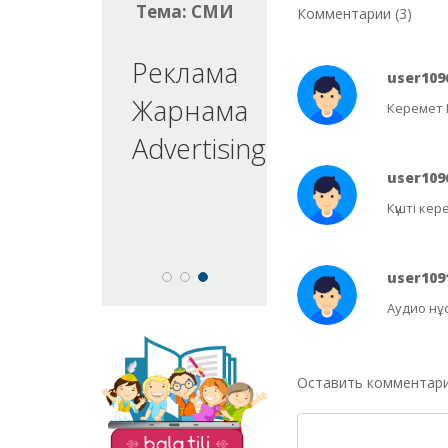
ма: СМИ
Тема: СМИ
Комментарии (3)
ргізуші
Реклама
user109
едущий
Жарнама
Керемет 
esenter
Advertising
user109
Күшті кер
user109
Аудио нұ
На сайте «Balatili.kz»
представлены
Оставить комментар
разнообразные
задания и
упражнения для