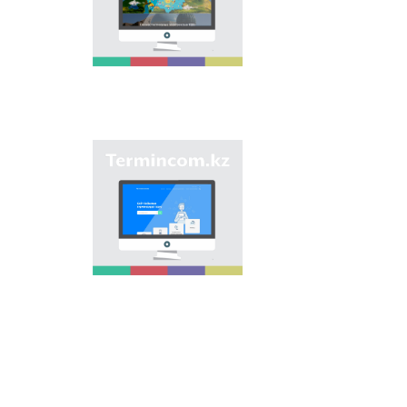
электронной базы
является унификация
ономастических
названий путем
сбора информации о
названиях улиц,
населенных пунктов
и различных
объектов в регионах
страны и создания
Сайт «termincom.kz»
единой базы
вносит вклад в
казахской
систематизацию
ономастики.
казахской
терминологии,
пополнение
терминологического
запаса, приведение
терминов и
названий в
соответствие с
нормами казахского
языка. Для
достижения этой
цели на сайте даются