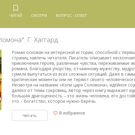
Й
ЧИТАЙ
СМОТРИ
ВОПРОС - ОТВЕТ
омона". Г. Хаггард.
Роман основан на интересной истории, способной с первы
страниц завлечь читателя. Писатель описывает несконча
приключения героев, различные чувства, переживаемые им
романа, благодаря упорству, отчаянному мужеству, мудрос
сумели выпутаться из всех сложных ситуаций. Даже в сам
критические моменты они не теряют своего человеческого
Несмотря на название «Копи царя Соломона», идейное со
далеко от темы сокровищ. Автор через книгу выражает ид
большая драгоценность – это жизнь человека, его достой
это – богатство, которое нужно беречь.
В избранное
Читать