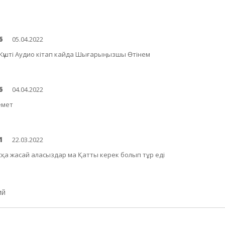
6
05.04.2022
Күшті Аудио кітап кайда Шығарыңызшы Өтінем
6
04.04.2022
емет
1
22.03.2022
сқа жасай аласыздар ма Қатты керек болып тұр еді
ий