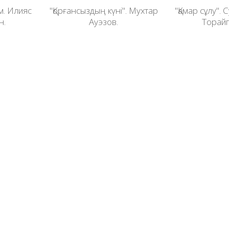
м. Илияс
"Қорғансыздың күні". Мухтар
"Қамар сұлу".
н.
Ауэзов.
Торайг