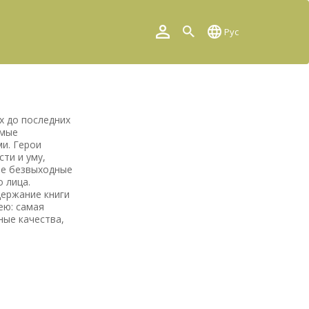
Рус
х до последних
емые
и. Герои
ти и уму,
ые безвыходные
 лица.
держание книги
ею: самая
ные качества,