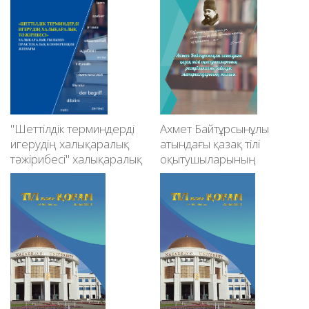
"Шеттілдік терминдерді
Ахмет Байтұрсынұлы
игерудің халықаралық
атындағы қазақ тілі
тәжірибесі" халықаралық
оқытушыларының
ғылыми-практикалық
республикалық байқауы
конференция жинағы
материалдарының
жинағы