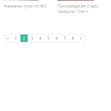
Альманах туған тіл №3
Произведения Елдес
Омарулы. Том ІІ
«
1
2
3
4
5
6
7
8
»