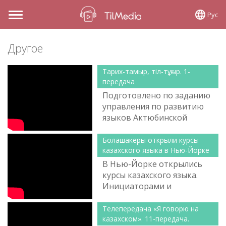
Рус
Toggle
navigation
Другое
Тарих-тамыр, тіл-тұғыр. 1-
передача
Подготовлено по заданию
управления по развитию
языков Актюбинской
области.
Болашакеры открыли курсы
казахского языка в Нью-Йорке
В Нью-Йорке открылись
курсы казахского языка.
Инициаторами и
организаторами таких
занятий стали
Телепередача «Я говорю на
стипендианты программы
казахском». 11-передача.