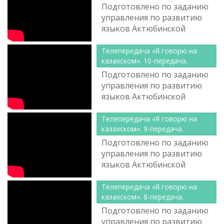
«Болаш...
Подготовлено по заданию
управления по развитию
языков Актюбинской
области.
Телепередача «Я говорю на
казахском». 10-передача.
Подготовлено по заданию
управления по развитию
языков Актюбинской
области.
Телепередача «Я говорю на
казахском». 9-передача.
Подготовлено по заданию
управления по развитию
языков Актюбинской
области.
Телепередача «Я говорю на
казахском». 8-передача.
Подготовлено по заданию
управления по развитию