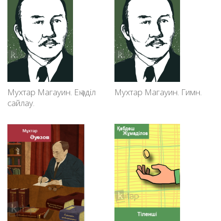
Мухтар Магауин. Ең әділ
Мухтар Магауин. Гимн.
сайлау.