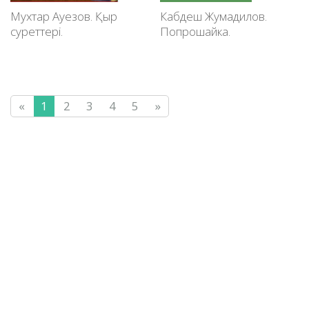
Мухтар Ауезов. Қыр
Кабдеш Жумадилов.
суреттері.
Попрошайка.
«
1
2
3
4
5
»