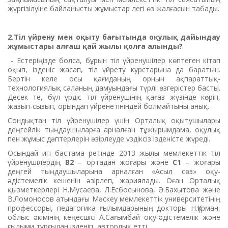
жүргізілуіне байланысты жұмыстар легі өз жалғасын табады.
2.Тіл үйрену мен оқыту бағытында оқулық дайындау
жұмыстары алғаш қай жылы қолға алынды?
- Естеріңізде болса, бұрын тіл үйренушілер көптеген кітап
оқып, ізденіс жасап, тіл үйрету курстарына да баратын.
Бертін келе осы қағиданың орнын ақпараттық-
технологиялық саланың дамуындағы түрлі өзгерістер басты.
Десек те, бұл үрдіс тіл үйренушінің қағаз жүзінде көріп,
жазып-сызып, орындап үйренетініндей болмайтыны анық.
Сондықтан тіл үйренушілер үшін Орталық оқытушылары
деңгейлік тыңдаушыларға арналған тұжырымдама, оқулық
пен жұмыс дәптерлерін әзірлеуде үздіксіз ізденісте жүреді.
Осындай игі бастама ретінде 2013 жылы мемлекеттік тіл
үйренушілердің
В2
– ортадан жоғары және
С1
– жоғары
деңгей тыңдаушыларына арналған «Асыл сөз» оқу-
әдістемелік кешенін әзірлеп, жариялады. Оған Орталық
қызметкерлері Н.Мусаева, Л.Есбосынова, Ә.Бахытова және
В.Ломоносов атындағы Мәскеу мемлекеттік университетінің
профессоры, педагогика ғылымдарының докторы Н.Құрман,
облыс әкімінің кеңесшісі А.Сағымбай оқу-әдістемелік және
ғылыми тұрғыдан ізденіп, авторлық етті.