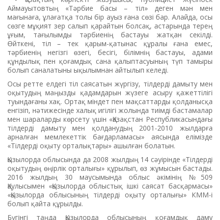
Аймауытовтың «Тәрбие басы – тіл» деген мән мен
мағынаға, ұлағатқа толы бір ауыз ғана сөзі бар. Алайда, осы
сөзге мұқият зер салып қарайтын болсақ, астарында терең
ұғым, тағылымды тәрбиенің бастауы жатқан секілді.
Өйткені, тіл – тек қарым-қатынас құралы ғана емес,
тәрбиенің негізгі өзегі, бесігі, білімнің бастауы, адами
құндылық пен қоғамдық сана қалыптасуының түп тамыры
болып саналатыны ықылымнан айтылып келеді.
Осы ретте елдегі тіл саясатын жүргізу, тілдерді дамыту мен
оқытудың маңызды қадамдарын жүзеге асыру қажеттілігі
туындағаны хақ. Ортақ міндет пен мақсаттарды қолданысқа
енгізіп, нәтижесінде халық игілігі жолында тиімді бастамалар
мен шараларды көрсету үшін «Қазақстан Республикасындағы
тілдерді дамыту мен қолданудың 2001-2010 жылдарға
арналған мемлекеттік бағдарламасы» аясында елімізде
«Тілдерді оқыту орталықтары» ашылған болатын.
Қызылорда облысында да 2008 жылдың 14 сәуірінде «Тілдерді
оқытудың өңірлік орталығы» құрылып, өз жұмысын бастады.
2016 жылдың 30 маусымында облыс әкімінің №509
Қаулысымен «Қызылорда облыстық ішкі саясат басқармасы»
«Қызылорда облысының тілдерді оқыту орталығы» КММ-і
болып қайта құрылды.
Бүгінгі таңда Қызылорда облысының қоғамдық даму