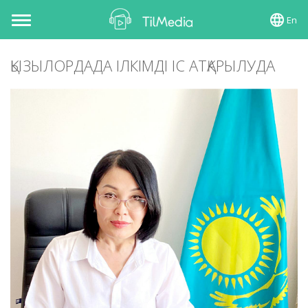
En
Toggle
navigation
ҚЫЗЫЛОРДАДА ІЛКІМДІ ІС АТҚАРЫЛУДА