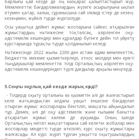
барлығы қай кезде де оң көзқарас қалыптастырып жүр.
Мемлекеттік бағдарламалардың жүзеге асырылуына ықпал
етумен қатар, халық сұранысына сай ілкімді істер де кезең-
кезеңімен, жүйелі түрде жүргізілуде.
Осы уақытқа дейінгі жұмыс жоспарына сәйкес атқарылған
жұмыстардың нәтижесіне тоқталсақ, әзірленген оқу-
әдістемелік кешендер мен құралдар бүгінге дейін тіл үйрету
курстарында тұрақты түрде қолданылып келеді.
Нәтижесінде 2022 жылы 2200-ден астам адам мемлекеттік,
бюджеттік мекеме қызметкерлері, этнос өкілдері мен ерікті
тыңдаушылар мемлекеттік тілді Орталықтың әзірлеген оқу-
әдістемелік кешендеріндегі түрлі дағдылар арқылы меңгерді.
5.Соңғы оқулық қай кезде жарық көрді?
- Тілдерді оқыту орталығы өз қызметін әлі де жалғастырып
келе жатқандықтан алдағы уақыт еншісіне бағдарлап
отырған жұмыс жоспарлары бекітіліп, мақсаты айқындалып
тұр. Демек, әлі де оқу әдістемелік және ғылыми бағытта
атқаратын жұмыс көлемі де ауқымды. Оның ішінде
Орталықтың негізгі мақсаттарына сай келетін жобалар мен
жоспарлар міндетті түрде өткізіліп, курс оқыту жұмыстары
жалғасады. Ал курс жүріп тұрған уақытта оқытушылардың