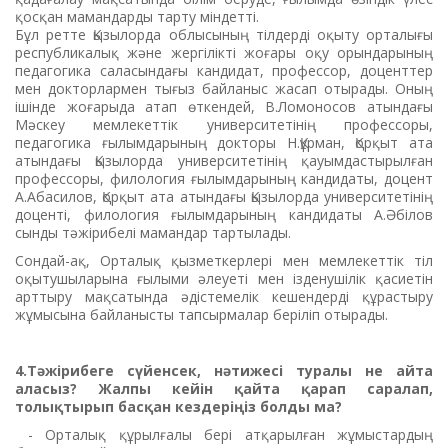
қосқан мамандарды тарту міндетті.
Бұл ретте Қызылорда облысының тілдерді оқыту орталығы
республикалық және жергілікті жоғары оқу орындарының
педагогика саласындағы кандидат, профессор, доценттер
мен докторлармен тығыз байланыс жасап отырады. Оның
ішінде жоғарыда атап өткендей, В.Ломоносов атындағы
Мәскеу мемлекеттік университетінің профессоры,
педагогика ғылымдарының докторы Н.Құрман, Қорқыт ата
атындағы Қызылорда университетінің қауымдастырылған
профессоры, филология ғылымдарының кандидаты, доцент
А.Абасилов, Қорқыт ата атындағы Қызылорда университетінің
доценті, филология ғылымдарының кандидаты А.Әбілов
сынды тәжірибелі мамандар тартылады.
Сондай-ақ, Орталық қызметкерлері мен мемлекеттік тіл
оқытушыларына ғылыми әлеуеті мен ізденушілік қасиетін
арттыру мақсатында әдістемелік кешендерді құрастыру
жұмысына байланысты тапсырмалар беріліп отырады.
4.Тәжірибеге сүйенсек, нәтижесі туралы не айта
аласыз? Жалпы кейін қайта қарап саралап,
толықтырып басқан кездеріңіз болды ма?
- Орталық құрылғалы бері атқарылған жұмыстардың