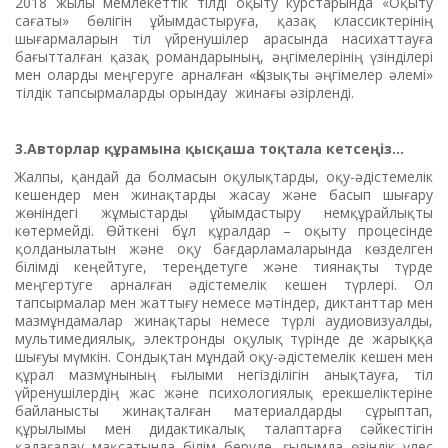
2018 жылы мемлекеттік тілді оқыту курстарында «Оқыту
сағаты» бөлігін ұйымдастыруға, қазақ классиктерінің
шығармаларын тіл үйренушілер арасында насихаттауға
бағытталған қазақ романдарының, әңгімелерінің үзінділері
мен оларды меңгеруге арналған «Қызықты әңгімелер әлемі»
тілдік тапсырмаларды орындау жинағы әзірленді.
3.Авторлар құрамына қысқаша тоқтала кетсеңіз...
Жалпы, қандай да болмасын оқулықтарды, оқу-әдістемелік
кешендер мен жинақтарды жасау және басып шығару
жөніндегі жұмыстарды ұйымдастыру немқұрайлықты
көтермейді. Өйткені бұл құралдар – оқыту процесінде
қолданылатын және оқу бағдарламаларында көзделген
білімді кеңейтуге, тереңдетуге және тиянақты түрде
меңгертуге арналған әдістемелік кешен түрлері. Ол
тапсырмалар мен жаттығу немесе мәтіндер, диктанттар мен
мазмұндамалар жинақтары немесе түрлі аудиовизуалды,
мультимедиялық, электронды оқулық түрінде де жарыққа
шығуы мүмкін. Сондықтан мұндай оқу-әдістемелік кешен мен
құрал мазмұнының ғылыми негізділігін анықтауға, тіл
үйренушілердің жас және психологиялық ерекшеліктеріне
байланысты жинақталған материалдарды сұрыптап,
құрылымы мен дидактикалық талаптарға сәйкестігін
қадағалау мақсатында білім беруде, ғылымда өзіндік үлес