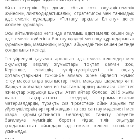
Айта кетерлік бір дүние, «Асыл сөз» оқу-әдістемелік
жүйесінің лингводидактикалық стратегиясы мен танымдық
әдістемелік құралдары «Тілтану арқылы Елтану» деген
жолмен құрылады.
Осы айтылғандар негізінде аталмыш әдістемелік кешен оқу-
әдістемелік жүйесінің бастау көздері мен оқу құралдарының
құрылымдық-мазмұндық моделі айқындайтын кешен ретінде
қолданылып келеді.
Тіл үйренуші қауымға арналған әдістемелік кешендер мен
оқулықтар әзірлеу жұмыстары тоқтап қалған жоқ.
Керісінше, еліміздің түкпір-түкпіріндегі тіл оқыту
орталықтарынан тәжірибе алмасу және бірлесіп жұмыс
істеу мақсатында ұсыныстар түсіп, маңызды шаралар өтті.
Жарқын жобалар мен игі бастамалардың жалғасы іспеттес
жинақтар жарыққа шықты. Атап айтар болсақ, 2015 жылы
жаңа тақырыптағы сөздерді, грамматикалық
материалдарды, тұрақты сөз тіркестерін ойын арқылы тіл
үйренушілердің әртүрлі жағдаятта сөз саптау мәдениеті мен
өзара қарым-қатынаста белсенділік таныту әлеуетін
бағалауға мүмкіндік беретін «Қазақ тілін оқытуда
қолданылатын ойындар» әдістемелік кешені көпшілікке
ұсынылды.