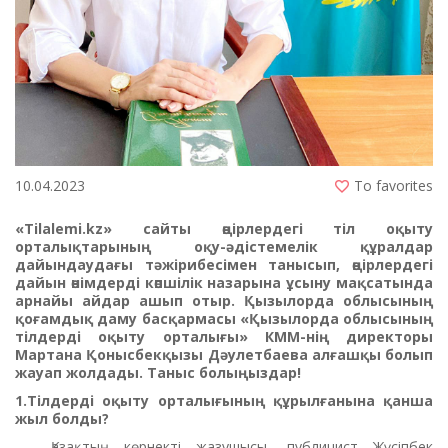
10.04.2023
To favorites
«Tilalemi.kz» сайты өңірлердегі тіл оқыту
орталықтарының оқу-әдістемелік құралдар
дайындаудағы тәжірибесімен танысып, өңірлердегі
дайын өнімдерді көпшілік назарына ұсыну мақсатында
арнайы айдар ашып отыр. Қызылорда облысының
қоғамдық даму басқармасы «Қызылорда облысының
тілдерді оқыту орталығы» КММ-нің директоры
Мартана Қонысбекқызы Дәулетбаева алғашқы болып
жауап жолдады. Таныс болыңыздар!
1.Тілдерді оқыту орталығының құрылғанына қанша
жыл болды?
- Қазақтың көрнекті жазушысы, публицист Жүсіпбек