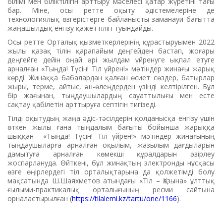
білімі мен біліктілігін арттыру мәселесі қатар жүретіні тағы
бар. Міне, осы ретте оқыту әдістемелеріне де
технологиялық өзгерістерге байланысты заманауи бағытта
жаңашылдық енгізу қажеттілігі туындайды.
Осы ретте Орталық қызметкерлерінің құрастыруымен 2022
жылы қазақ тілін қарапайым деңгейден бастап, жоғары
деңгейге дейін оңай әрі жылдам үйренуге ықпал етуге
арналған «Тыңда! Түсін! Тіл үйрен!» мәтіндер жинағы жарық
көрді. Жинаққа бабалардан қалған өсиет сөздер, батырлар
жыры, терме, айтыс, ән-өлеңдерден үзінді келтірілген. Бұл
бір жағынан, тыңдаушылардың сауаттылығы мен есте
сақтау қабілетін арттыруға септігін тигізеді.
Тілді оқытудың жаңа әдіс-тәсілдерін қолданысқа енгізу үшін
өткен жылы ғана тыңдалым бағыты бойынша жарыққа
шыққан «Тыңда! Түсін! Тіл үйрен!» мәтіндер жинағының
тыңдаушыларға арналған оқылым, жазылым дағдыларын
дамытуға арналған көмекші құралдарын әзірлеу
жоспарлануда. Өйткені, бұл жинақтың электронды нұсқасы
өзге өңірлердегі тіл орталықтарына да қолжетімді болу
мақсатында Ш.Шаяхметов атындағы «Тіл – Қазына» ұлттық
ғылыми-практикалық орталығының ресми сайтына
орналастырылған (
https://tilalemi.kz/tartu/one/1166
).