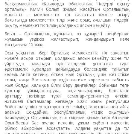
басқармасының «Қызылорда облысының тілдерді оқыту
орталығы» КММ-і болып жұмыс жасайтын Орталықтың
мақсаты – мемлекеттік тіл саясатын жүзеге асыру
бағытында мемлекеттік тілді және орыс, ағылшын тілдерін
оқыту, мемлекеттік тілдің қолданыс аясын кеңейту.
Биыл – Орталықтың құрылып, өз құзыреті шеңберінде
жұмысын үздіксіз жалғастырып, жандандырып келе
жатқанына 15 жыл.
Осы уақыттан бері Орталық мемлекеттік тіл саясатын
жүзеге асыра отырып, қолданыс аясын кеңейту және тіл
үйретудің заманауи әдіс-тәсілдерін ұсынатын түрлі
әдістемелік құралдар дайындауда белсенділік танытып
келеді. Айта кетейік, өткен жыл Орталық үшін жетістікке
толы, жаңа бастамалар үздік нәтиже көрсеткен табысты
жыл болды. Халыққа білім беру деңгейлері бойынша тегін
курстар ұйымдастыруда, оқытушылардың біліктілігін
арттыру негізінде түрлі семинар-тренингтер өткізіп,
нәтижелі бастамалар негізінде 2022 жылы республика
бойынша үздіктер қатарына енгенімізді мақтанышпен айта
аламыз. Сондай-ақ, республикалық «Үздік оқытушы»
байқауында Орталықтың кіші ғылыми қызметкері Алтынай
Орынбаева Бас жүлде иеленіп, ұжым еңбегін көрсетіп,
облыс абыройын асқақтатты. Алдағы уақытта да тіл
заңнамасының сақталуы мен мемлекеттік тіл саясатының