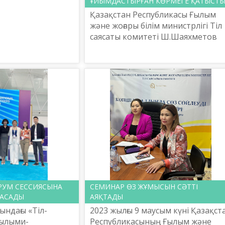
ҰЙЫМДАСТЫРҒАН КӨРМЕГЕ ҚАТЫСТ
азына» ұлттық
Қазақстан Республикасы Ғылым
ық орталығын...
және жоғары білім министрлігі Тіл
саясаты комитеті Ш.Шаяхметов
атындағы «Тіл-Қазына» ұлттық
ғылыми-практикалық орталығыны
атқарушы директоры Л.Ес...
РУМ СЕССИЯСЫНА
СЕМИНАР ӨЗ ЖҰМЫСЫН СӘТТІ
АСАДЫ
АЯҚТАДЫ
ндағы «Тіл-
2023 жылғы 9 маусым күні Қазақст
ғылыми-
Республикасының Ғылым және