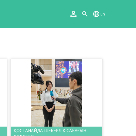
En
ҚОСТАНАЙДА ШЕБЕРЛІК САБАҒЫН