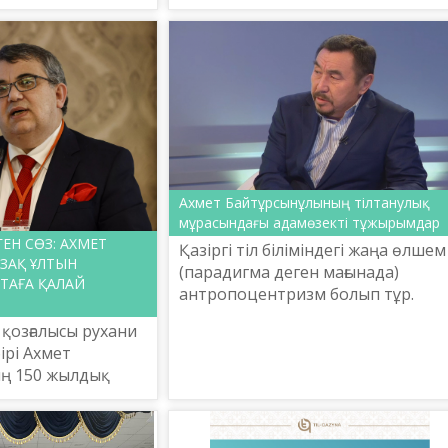
атар едім. Министр қазақ
лық орталығы
балабақшасына сұраныстың
көбеюі...
Ахмет Байтұрсынұлының тілтанулық
мұрасындағы адамөзекті тұжырымдар
ЕГЕН СӨЗ: АХМЕТ
Қазіргі тіл біліміндегі жаңа өлшем
ЗАҚ ҰЛТЫН
(парадигма деген мағынада)
ТАҒА ҚАЛАЙ
антропоцентризм болып тұр.
Антропоцентризм – екі сыңардан
 қозғалысы рухани
антропо-адам, центр-орталық
рі Ахмет
біріккен сөз. Бұл – антроп...
ң 150 жылдық
станда түрлі
ып өтілуде.
 ғылым ордалары,