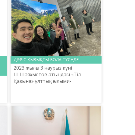
ДӘРІС ҚЫЗЫҚТЫ БОЛА ТҮСУДЕ
2023 жылғы 3 наурыз күні
Ш.Шаяхметов атындағы «Тіл-
Қазына» ұлттық ғылыми-
практикалық орталығының ғылыми
қызметкері Айгүл Орманова
меморандум аясында «ҚазМедиа»
ік
орталығында қаз...