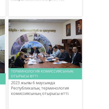
саясаты комитетінің
тапсырмасымен Ш.Шаяхметов
атындағы «Тіл-Қазына» ұлттық
ғылыми-пр...
ТЕРМИНОЛОГИЯ КОМИССИЯСЫНЫҢ
ОТЫРЫСЫ ӨТТІ
2023 жылғы 6 маусымда
Республикалық терминология
комиссиясының отырысы өтті.
Онда Қазақстан Республикасы
н
Ұлттық қауіпсіздік комитеті, Ұлттық