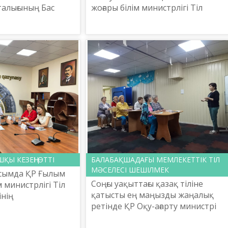
алығының Бас
жоғары білім министрлігі Тіл
ал Жұмабай
саясаты комитетінің
ктілер форумында
тапсырмасымен Ш.Шаяхметов
астамаларды
атындағы «Тіл-Қазына» ұлттық
ғылыми-пр...
ҚЫ КЕЗЕҢІ ӨТТІ
БАЛАБАҚШАДАҒЫ МЕМЛЕКЕТТІК ТІЛ
МӘСЕЛЕСІ ШЕШІЛМЕК
усымда ҚР Ғылым
Соңғы уақыттағы қазақ тіліне
м министрлігі Тіл
қатысты ең маңызды жаңалық
інің
ретінде ҚР Оқу-ағарту министрі
 Ш.Шаяхметов
Ғани Бейсембаевтың мәлімдемесі
азына» ұлттық