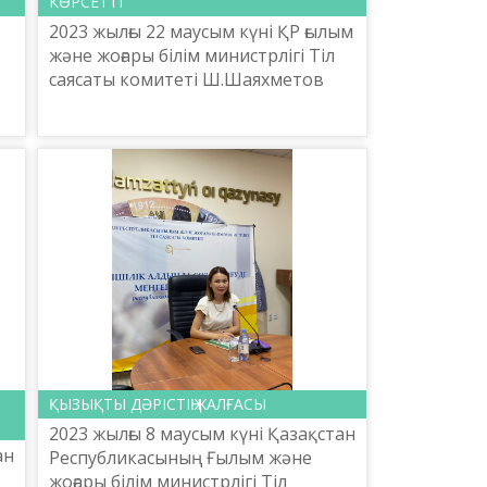
Ы
КӨРСЕТТІ
2023 жылғы 22 маусым күні ҚР ғылым
және жоғары білім министрлігі Тіл
саясаты комитеті Ш.Шаяхметов
атындағы «Тіл-Қазына» ұлттық
ң
ғылыми практикалық орталығының
бөлім жетекшісі А...
ҚЫЗЫҚТЫ ДӘРІСТІҢ ЖАЛҒАСЫ
2023 жылғы 8 маусым күні Қазақстан
ан
Республикасының Ғылым және
жоғары білім министрлігі Тіл