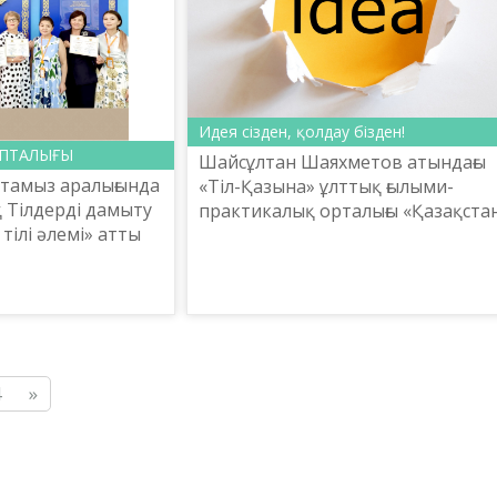
Идея сізден, қолдау бізден!
 АПТАЛЫҒЫ
​Шайсұлтан Шаяхметов атындағы
8 тамыз аралығында
«Тіл-Қазына» ұлттық ғылыми-
 Тілдерді дамыту
практикалық орталығы «Қазақста
тілі әлемі» атты
Республикасындағы тіл саясатын
алған халықаралық
іске асырудың 2020-2025 жылдарға
ымдастырды.
арналған мемлекеттік б...
4
»