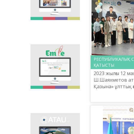
инс...
national language.
Portal “Til alemi”, which
is the first project of
our country in this
area, is devoted to
solution of this current
problem.
Electronic base
“emle.kz” is devoted to
РЕСПУБЛИКАЛЫҚ 
orthography of Kazakh
ҚАТЫСТЫ
language. Following is
2023 жылғы 12 м
presented in the base:
spelling dictionary of
Ш.Шаяхметов аты
words approved and
Қазына» ұлттық 
applied in Kazakh
практикалық орт
language, spelling
басқармасының б
rules, and also
scientific literature in
Ж.Искакова «Сат
this area.
оқыту» техноло...
Primary purpose of
onomastic electronic
base is unification of