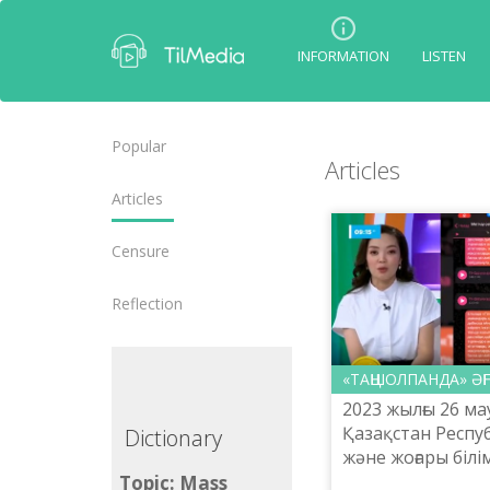
INFORMATION
LISTEN
Popular
Articles
Articles
Censure
Reflection
«ТАҢШОЛПАНДА» ӘҢ
2023 жылғы 26 ма
Қазақстан Респу
ctionary
Dictionary
және жоғары білі
саясаты комите
ic: Mass
Topic: Mass