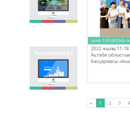
onomastic names by
means of collection of
information on names
of streets, population
centers, institutions
and different objects
in regions of the
country and creation
«АНА ТІЛІ ӘЛЕМІ»
of single base of
2022 жылғы 11-1
Kazakh onomastics.
Site “termincom.kz”
Ақтөбе облыстық
contributes to
басқармасы «Ана 
classification of
ересектерге арн
Kazakh vocabulary,
тіл апталығы ұй
complement of
terminological
reserve, matching of
terms and names with
norms of Kazakh
language. All terms,
«
1
2
3
which are used
nowadays, are given
on the site for
achievement of this
objective.