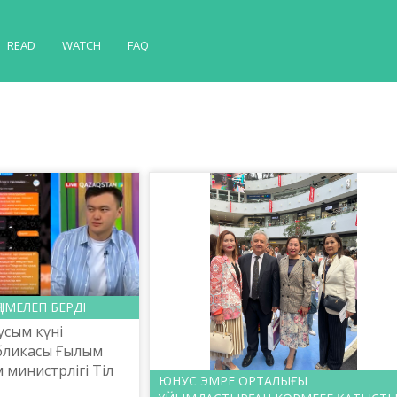
READ
WATCH
FAQ
ГІМЕЛЕП БЕРДІ
усым күні
бликасы Ғылым
м министрлігі Тіл
ЮНУС ЭМРЕ ОРТАЛЫҒЫ
ті Ш.Шаяхметов