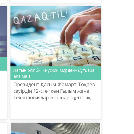
статистика бюросы ұсынған
жекелеге...
Латын әліпбиі «Руский мирден» құтқара
ала ма?!
Президент Қасым-Жомарт Тоқаев
сәуірдің 12-сі өткен Ғылым және
:
технологиялар жөніндегі ұлттық
кеңестің бірінші отырысында қазақ
тілін латын әліпбиіне көшіруге
қатысты ойын орта...