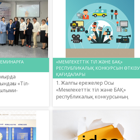
СЕМИНАРҒА
«МЕМЛЕКЕТТІК ТІЛ ЖӘНЕ БАҚ»
РЕСПУБЛИКАЛЫҚ КОНКУРСЫН ӨТКІЗУ
ҚАҒИДАЛАРЫ
амырда
1. Жалпы ережелер Осы
ндағы «Тіл-
«Мемлекеттік тіл және БАҚ»
ғылыми-
республикалық конкурсының
алығы Әдістеме
(бұдан әрі – Конкурс) қағидалары
асшысы, жас ғалым
(бұдан әрі – Қағидалар) мемлекетт
ылай кешенді
тіл саясатын бұқаралық ақпарат...