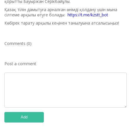
қорытты Бауыржан Серікбайұлы.
Қазақ тілін дамытуға арналған өнімді қолдану үшін мына
сілтеме арқылы өтуге болады:
https://t.me/kzstt_bot
Көбірек тарату арқылы кеңінен танылуына атсалысыңыз!
Comments (0)
Post a comment
Add