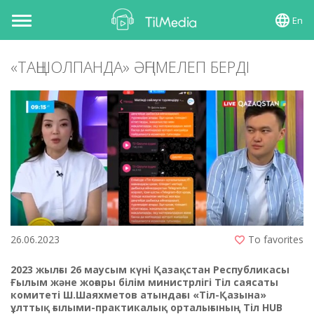
En
Toggle
navigation
«ТАҢШОЛПАНДА» ӘҢГІМЕЛЕП БЕРДІ
26.06.2023
To favorites
2023 жылғы
26 маусым күні
Қазақстан Республикасы
Ғылым және жоғары білім министрлігі Тіл саясаты
комитеті Ш.Шаяхметов атындағы «Тіл-Қазына»
ұлттық ғылыми-практикалық орталығының Тіл Н
UB