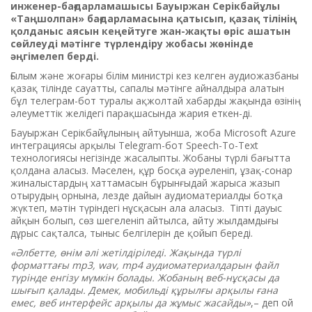
инженер-бағдарламашысы Бауыржан Серікбайұлы
«Таңшолпан» бағдарламасына қатысып, қазақ тілінің
қолданыс аясын кеңейтуге жан-жақты өріс ашатын
сөйлеуді мәтінге түрлендіру жоба
сы жөнінде
әңгімелеп берді.
Ғылым және жоғары білім министрі кез келген аудиожазбаны
қазақ тілінде сауатты, сапалы мәтінге айналдыра алатын
бұл телеграм-бот туралы ақжолтай хабарды жақында өзінің
әлеуметтік желідегі парақшасында жария еткен-ді.
Бауыржан Серікбайұлының айтуынша, жоба Microsoft Azure
интеграциясы арқылы Telegram-бот Speech-To-Text
технологиясы негізінде жасалыпты. Жобаны түрлі бағытта
қолдана аласыз. Мәселен, құр босқа әуреленіп, ұзақ-сонар
жиналыстардың хаттамасын бұрынғыдай жарыса жазып
отырудың орнына, лезде дайын аудиоматериалды ботқа
жүктеп, мәтін түріндегі нұсқасын ала аласыз. Тіпті дауыс
айқын болып, сөз шегеленіп айтылса, айту жылдамдығы
дұрыс сақталса, тыныс белгілерін де қойып береді.
«Әлбетте, өнім әлі жетілдіріледі. Жақында түрлі
форматтағы mp3, wav, mp4 аудиоматериалдарын файл
түрінде енгізу мүмкін болады. Жобаның веб-нұсқасы да
шығып қалады. Демек, мобильді құрылғы арқылы ғана
емес, веб интерфейс арқылы да жұмыс жасайды»
,– деп ой