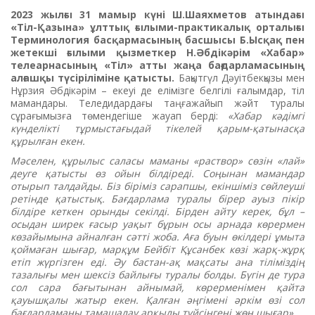
2023 жылғы 31 мамыр күні Ш.Шаяхметов атындағы
«Тіл-Қазына» ұлттық ғылыми-практикалық орталығы
Терминология басқармасының басшысы Б.Ысқақ пен
жетекші ғылыми қызметкер Н.Әбдікәрім «Хабар»
телеарнасының «Тіл» атты жаңа бағдарламасының
алғашқы түсіріліміне қатысты.
Бақытгүл Дәуітбекқызы мен
Нұрзия Әбдікәрім – екеуі де елімізге белгілі ғалымдар, тіл
мамандары. Теледидардағы таңғажайып жәйт туралы
сұрағымызға төмендегіше жауап берді:
«Хабар кәдімгі
күнделікті тұрмыстағыдай тікелей қарым-қатынасқа
құрылған екен.
Мәселен, құрылыс саласы маманы «раствор» сөзін «лай»
деуге қатысты өз ойын білдіреді. Соңынан мамандар
отырып талдайды. Біз біріміз сарапшы, екіншіміз сөйлеуші
ретінде қатыстық. Бағдарлама туралы бірер ауыз пікір
білдіре кеткен орынды секілді. Бірден айту керек, бұл –
осыдан ширек ғасыр уақыт бұрын осы арнада көрермен
көзайымына айналған сәтті жоба. Аға буын өкілдері ұмыта
қоймаған шығар, марқұм Бейбіт Құсанбек көзі жарқ-жұрқ
етіп жүргізген еді. Әу бастан-ақ мақсаты ана тіліміздің
тазалығы мен шексіз байлығы туралы болды. Бүгін де тура
сол сара бағытынан айнымай, көрерменімен қайта
қауышқалы жатыр екен. Қалған әңгімені әркім өзі сол
бағдарламаны тамашалау арқылы түйсінгені жөн шығар».