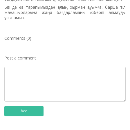
Біз де өз тарапымыздан қалың оқырман қауымға, барша тіл
жанашырларына жаңа бағдарламаны жіберіп алмауды
ұсынамыз.
Comments (0)
Post a comment
Add