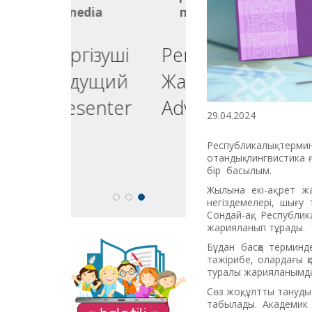
media
media
ргізуші
Реклама
едущий
Жарнама
esenter
Advertising
29.04.2024
Республикалық терми
отандық лингвистика 
бір басылым.
Жылына екі-ақ рет 
негіздемелері, шығу
Сондай-ақ, Республи
жарияланып тұрады.
Бұдан басқа терминд
The site "Balatili.kz"
тәжірибе, олардағы қ
contains a variety of
туралы жарияланымда
tasks and exercises for
Сөз жоқ, ұлтты тануды
teaching children to
табылады. Ака­демик Ө
read and write.