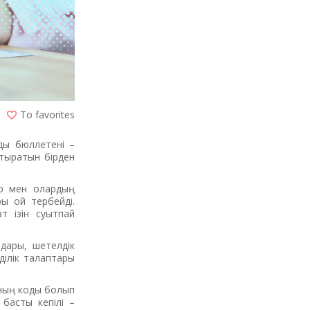
To favorites
ды бюллетені –
отыратын бірден
ер мен олардың
ы ой тербейді.
т ізін суытпай
лдары, шетелдік
ділік талаптары
ымның коды болып
ң басты кепілі –