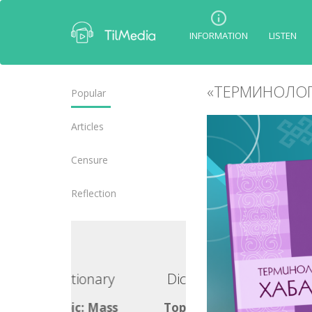
INFORMATION
LISTEN
«ТЕРМИНОЛОГ
Popular
Articles
Censure
Reflection
ctionary
Dictionary
ic: Mass
Topic: Mass