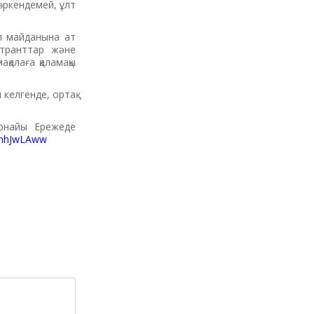
 өркендемей, ұлт
л майданына ат
странттар және
қалаға қаламақы
 келгенде, ортақ
арнайы Ережеде
f7nhJwLAww