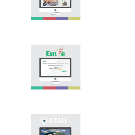
national language.
Portal “Til alemi”, which
is the first project of
our country in this
area, is devoted to
solution of this current
problem.
Electronic base
“emle.kz” is devoted to
orthography of Kazakh
language. Following is
presented in the base:
spelling dictionary of
words approved and
applied in Kazakh
language, spelling
rules, and also
scientific literature in
this area.
Primary purpose of
onomastic electronic
base is unification of