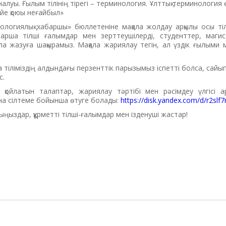
алуы. Ғылым тілінің тірегі – терминология. Ұлттық терминология
ңейе қоюы неғайбыл»
ологиялық хабаршы» бюллетеніне мақала жолдау арқылы осы ті
арша тілші ғалымдар мен зерттеушілерді, студенттер, маги
а жазуға шақырамыз. Мақала жариялау тегін, ал үздік ғылыми ма
а тіліміздің алдындағы перзенттік парызымыз іспетті болса, сайып
с.
 қойлатын талаптар, жариялау тәртібі мен рәсімдеу үлгісі 
на сілтеме бойынша өтуге болады:
https://disk.yandex.com/d/r2sl
ңыздар, құрметті тілші-ғалымдар мен ізденуші жастар!