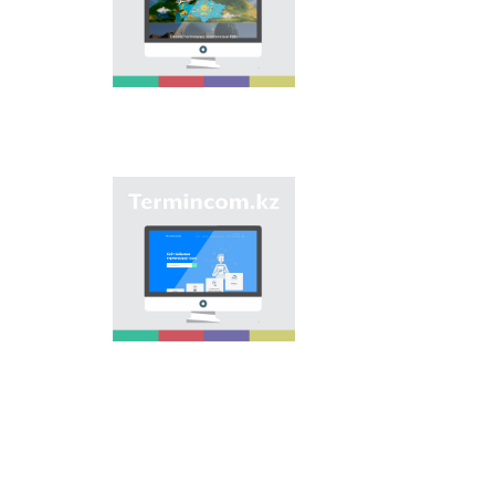
onomastic names by
means of collection of
information on names
of streets, population
centers, institutions
and different objects
in regions of the
country and creation
of single base of
Kazakh onomastics.
Site “termincom.kz”
contributes to
classification of
Kazakh vocabulary,
complement of
terminological
reserve, matching of
terms and names with
norms of Kazakh
language. All terms,
which are used
nowadays, are given
on the site for
achievement of this
objective.