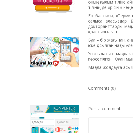
оның ғылым тіліне айн
тілінің де өрісінің ке
Ең бастысы, «Термин
салыса аласыздар. Б
докторанттарды мақал
қарастырылған.
Бұл – бір жағынан, ан
Tilqural.kz - is a web
іске қосылған нақты үле
service for the gradual
Ұсынылатын мақалаға
study of the state
көрсетілген. Оған мы
language. The website
contains an online
Мақала жолдауға асығы
course of A1 level on
writing a new alphabet
and orthographic
rules, learning to read.
Comments (0)
Post a comment
Qazlatyn.kz - is a multi-
functional converter
that transforms texts
from Cyrillic to Latin