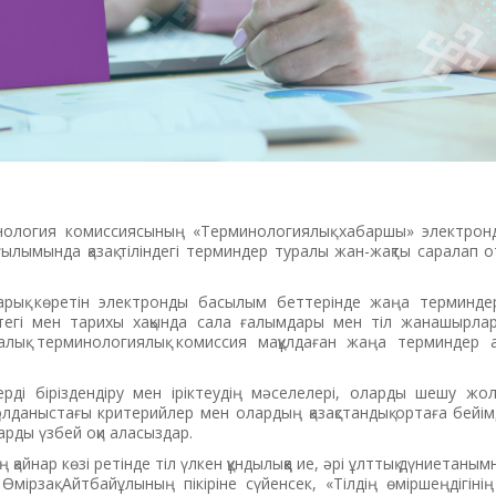
нология комиссиясының «Терминологиялық хабаршы» электрон
ғылымында қазақ тіліндегі терминдер туралы жан-жақты саралап 
жарық көретін электронды басылым беттерінде жаңа терминд
 тегі мен тарихы хақында сала ғалымдары мен тіл жанашырлар
калық терминологиялық комиссия мақұлдаған жаңа терминдер а
ерді біріздендіру мен іріктеудің мәселелері, оларды шешу жо
олданыстағы критерийлер мен олардың қазақстандық ортаға бейім
рды үзбей оқи аласыздар.
ң қайнар көзі ретінде тіл үлкен құндылыққа ие, әрі ұлттық дүниетан
мірзақ Айтбайұлының пікіріне сүйенсек, «Тілдің өмір­шең­ді­гіні