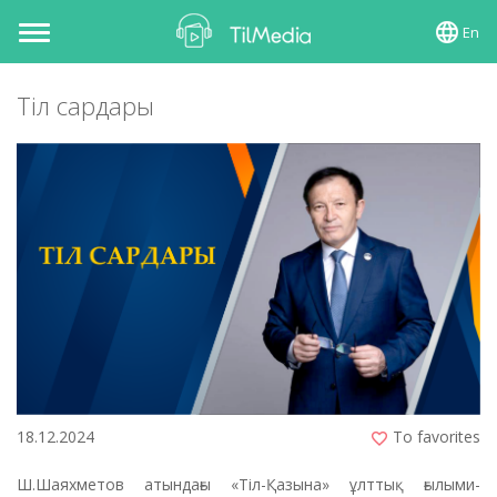
En
Toggle
navigation
Тіл сардары
18.12.2024
To favorites
Ш.Шаяхметов атындағы «Тіл-Қазына» ұлттық ғылыми-