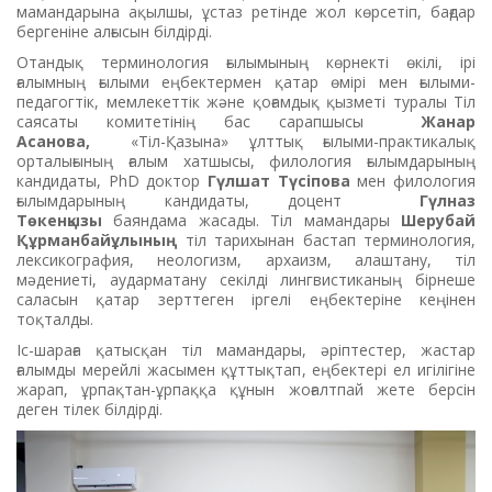
мамандарына ақылшы, ұстаз ретінде жол көрсетіп, бағдар
бергеніне алғысын білдірді.
Отандық терминология ғылымының көрнекті өкілі, ірі
ғалымның ғылыми еңбектермен қатар өмірі мен ғылыми-
педагогтік, мемлекеттік және қоғамдық қызметі туралы Тіл
саясаты комитетінің бас сарапшысы
Жанар
Асанова,
«Тіл-Қазына» ұлттық ғылыми-практикалық
орталығының ғалым хатшысы, филология ғылымдарының
кандидаты, PhD доктор
Гүлшат Түсіпова
мен филология
ғылымдарының кандидаты, доцент
Гүлназ
Төкенқызы
баяндама жасады. Тіл мамандары
Шерубай
Құрманбайұлының
тіл тарихынан бастап терминология,
лексикография, неологизм, архаизм, алаштану, тіл
мәдениеті, аударматану секілді лингвистиканың бірнеше
саласын қатар зерттеген іргелі еңбектеріне кеңінен
тоқталды.
Іс-шараға қатысқан тіл мамандары, әріптестер, жастар
ғалымды мерейлі жасымен құттықтап, еңбектері ел игілігіне
жарап, ұрпақтан-ұрпаққа құнын жоғалтпай жете берсін
деген тілек білдірді.