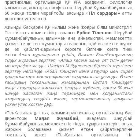
практикалық орталығында ҚР ҰҒА академигі, филология
ғылымының докторы, профессор Шерубай Құрманбайұлының
60 жасқа толған мерейтойы аясында «
Тіл сардары»
атты
дөңгелек үстел өтті.
Жиынды басқарған ҚР Ғылым және жоғары білім министрлігі
Тіл саясаты комитетінің төрағасы
Ербол Тілешов
Шерубай
Құрманбайұлының ғылыммен ғана айналыспай, мемлекеттік
қызметте де көп жұмыстар атқарғанын, қай қызметте жүрсе
де өз қабілет-қарымын көрсете білгенін сөзге тиек
етіп:«
Алаш мұраларына үңіліп, Әлихан Бөкейханұлының
тілдік мұрасын зерттеп, «Алаш көсемі және ұлт тілі» деген
монография жазды. Шәкірті М.Әділовпен бірлесіп жүргізген
зерттеу негізінде «Абай тіліндегі көне атаулар мен сирек
қолданыстар» монографиясын оқырманына ұсынды. Өткен
ғасырдың тоқсаныншы жылдарынан бастап тіліміздегі
жаңа атауларды жинақтап, оларды жүйелеп, соңғы 30 жыл
ішінде жасалған жаңа терминдер мен қолданыстағы
атаулардың сөздігін жасап, терминологияның дамуына
үлкен үлес қосты
» деді.
«Тіл-Қазына» ұлттық ғылыми-практикалық орталығының бас
директоры
Мақпал Жұмабай,
академик Шерубай
Құрманбайұлының мемлекеттік тілдің тұғырын көтеріп, оның
жарқын болашағына қызмет еткен қайраткерлігіне
тоқталып, әркез «Тіл-Қазына» орталығының тіл