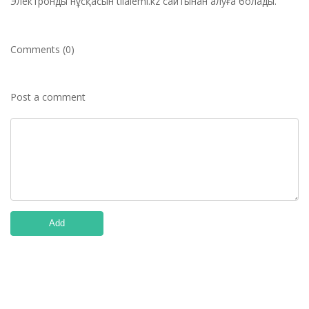
Электронды нұсқасын tilalemi.kz сайтынан алуға болады.
Comments (0)
Post a comment
Add