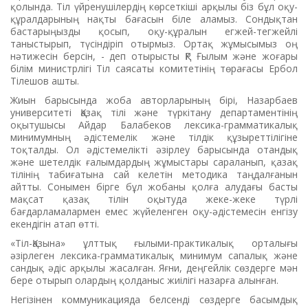
қолында. Тіл үйренушілердің көрсеткіші арқылы біз бұл оқу-
құралдарының нақты бағасын біле аламыз. Сондықтан
бастарыңызды қосып, оқу-құралын егжей-тегжейлі
таныстырып, түсіндіріп отырмыз. Ортақ жұмысымыз оң
нәтижесін берсін, - деп отырысты ҚР Ғылым және жоғары
білім министрлігі Тіл саясаты комитетінің төрағасы Ербол
Тілешов ашты.
Жиын барысында жоба авторларының бірі, Назарбаев
университеті Қазақ тілі және түркітану департаментінің
оқытушысы Айдар Балабеков лексика-грамматикалық
минимумның әдістемелік және тілдік құзыреттілігіне
тоқталды. Ол әдістемелікті әзірлеу барысында отандық
және шетелдік ғалымдардың жұмыстары сараланып, қазақ
тілінің табиғатына сай келетін методика таңдалғанын
айтты. Сонымен бірге бұл жобаны қолға алудағы басты
мақсат қазақ тілін оқытуда жеке-жеке түрлі
бағдарламалармен емес жүйеленген оқу-әдістемесін енгізу
екендігін атап өтті.
«Тіл-Қазына» ұлттық ғылыми-практикалық орталығы
әзірлеген лексика-грамматикалық минимум сапалық және
сандық әдіс арқылы жасалған. Яғни, деңгейлік сөздерге мән
бере отырып олардың қолданыс жиілігі назарға алынған.
Негізінен коммуникацияда белсенді сөздерге басымдық