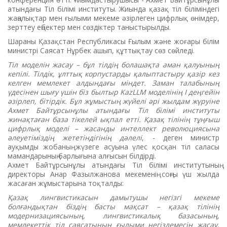
атындағы Тіл білімі институты. Жиында қазақ тіл біліміндегі
жаңалықтар мен ғылыми мекеме әзірлеген цифрлық өнімдер,
зерттеу еңбектер мен сөздіктер таныстырылды.
Шараны Қазақстан Республикасы Ғылым және жоғары білім
министрі Саясат Нұрбек ашып, құттықтау сөз сөйледі.
Тіл моделін жасау – бұл тілдің болашақта аман қалуының
кепілі. Тілдік, ұлттық корпустарды қалыптастыру қазір кез
келген мемлекет алдындағы міндет. Заман талабының
үдесінен шығу үшін біз былтыр KazLLM моделінің І деңгейін
әзірлеп, бітірдік. Бұл жұмыстың жүйелі әрі жылдам жүруіне
Ахмет Байтұрсынұлы атындағы Тіл білімі институты
жинақтаған база тікелей ықпал етті. Қазақ тілінің тұңғыш
цифрлық моделі – жасанды интеллект революциясына
әлеуетіміздің жететіндігінің дәлелі
, - деген министр
ауқымды жобаның жүзеге асуына үлес қосқан тіл саласы
мамандарының барлығына алғысын білдірді.
Ахмет Байтұрсынұлы атындағы Тіл білімі институтының
директоры Анар Фазылжанова мекеменің соңғы үш жылда
жасаған жұмыстарына тоқталды:
Қазақ лингвистикасын дамытушы негізгі мекеме
болғандықтан біздің басты мақсат – қазақ тілінің
модернизациясының, лингвистикалық базасының,
мемлекеттік тіл саясатының ғылыми негіздемесін жасау,