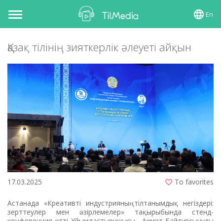
En
Toggle
navigation
Қазақ тілінің зияткерлік әлеуеті айқын
17.03.2025
To favorites
Астанада «Креативті индустрияның тілтанымдық негіздері:
зерттеулер мен әзірлемелер» тақырыбында стенд-
конференция өтті. Ұйымдастырушысы ­- Ахмет Байтұрсынұлы