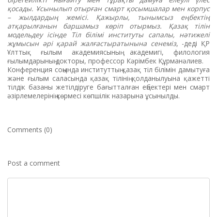
қосады. Ұсынылып отырған смарт қосымшалар мен корпус
– жылдардың жемісі. Қажырлы, тынымсыз еңбектің
атқарылғанын баршамыз көріп отырмыз. Қазақ тілін
модельдеу ісінде
Тіл білімі институты сапалы, нәтижелі
жұмысын әрі қарай жалғастыратынына сенеміз
, -деді ҚР
Ұлттық ғылым академиясының академигі, филология
ғылымдарының докторы, профессор Кәрімбек Құрманәлиев.
Конференция соңында институттың қазақ тіл білімін дамытуға
және ғылым саласында қазақ тілінің қолданылуына қажетті
тілдік базаны жетілдіруге бағытталған еңбектері мен смарт
әзірлемелерінің көрмесі көпшілік назарына ұсынылды.
Comments (0)
Post a comment