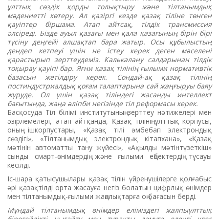
ұлттық сөздік қорды толықтыру және тілтанымдық
мәдениетті көтеру. Ал қазіргі кезде қазақ тіліне төнген
қауіптер біршама. Атап айтсақ, тілдік трансмиссия
әлсіреді. Бізде ауыл қазағы мен қала қазағының бірін бірі
түсіну деңгейі алшақтап бара жатыр. Осы құбылыстың
дендеп кетпеуі үшін не істеу керек деген мәселені
қарастырып зерттеудеміз. Калькалану салдарынан тілдік
тоқырау қауіпі бар. Яғни қазақ тілінің ғылыми нормативтік
базасын жетілдіру керек. Сондай-ақ қазақ тілінің
постиндустриалдық қоғам талаптарына сай жаңғыруы баяу
жүруде. Ол үшін қазақ тіліндегі жасанды интеллект
бағытында, жаңа әліпби негізінде тіл реформасы керек.
Басқосуда Тіл білімі институтының зерттеу нәтижелері мен
әзірлемелері, атап айтқанда, Қазақ тілінің ұлттық корпусы,
оның ішкорпустары, «Қазақ тілі әмбебап электрондық
сөздігі», «Тілтанымдық электрондық кітапхана», «Қазақ
мәтінін автоматты тану жүйесі», «Ақылды мәтінтүзеткіш»
сынды смарт-өнімдердің және ғылыми еңбектердің тұсауы
кесілді.
Іс-шара қатысушылары қазақ тілін үйренушілерге қолғабыс
әрі қазақтілді орта жасауға негіз болатын цифрлық өнімдер
мен тілтанымдық-ғылыми жаңалықтарға оң бағасын берді.
Мұндай тілтанымдық өнімдер еліміздегі жалпыұлттық
бірегейлікті нығайту мен тұрақты дамуға елеулі үлес