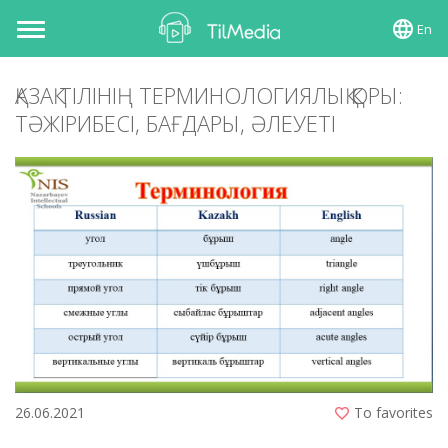
En
Toggle
navigation
ҚАЗАҚ ТІЛІНІҢ ТЕРМИНОЛОГИЯЛЫҚ ҚОРЫ:
ТӘЖІРИБЕСІ, БАҒДАРЫ, ӘЛЕУЕТІ
26.06.2021
To favorites