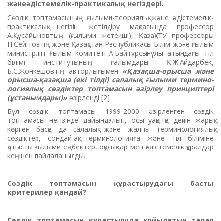
жәнеәдістемелік-практикалық негіздері.
Сөздік топтамасының ғылыми-теориялық және әдістемелік-
практикалық негізін жетілдіру мақ­са­тында профессор
А.Құсайыновтың (ғылыми жетекші), ҚазақҰТУ профессоры
Н.Сейітовтің және Қазақстан Республикасы Білім және ғылым
министрлігі Ғылым комитеті А.Байтұрсынұлы атындағы Тіл
білімі институтының ғалымдары Қ.Ж.Айдарбек,
Б.С.Жонкешовтің авторлығымен
«Қазақша-орысша және
орысша-қазақша (екі тілді) салалық ғылыми терми­но­
логиялық сөздіктер топтамасын әзірлеу принциптері
(ұстанымдары)»
әзірленді [2].
Бұл сөздік топтамасы 1999-2000 әзірленген сөздік
топтамасы негізінде дайындалып, осы уақытқа дейін жарық
көрген басқа да салалық және жалпы терминологиялық
сөздіктер, сондай-ақ терминологияға және тіл біліміне
қатысты ғылыми еңбектер, оқулықтар мен әдістемелік құралдар
кеңінен пайдаланылды.
Сөздік топтамасын құрастырудағы басты
критерилер қандай?
Сөздік топтамасын құрастыруда қойылатын талап