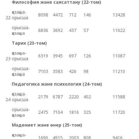
Философия және саясаттану (22-том)
қазақша-
8098
4472
712
146
13428
22
орысша
орысша-
6836
3692
437
57
11022
қазақша
Тарих (23-том)
қазақша-
6319
3945
697
126
11087
23
орысша
орысша-
7103
3583
426
98
11210
қазақша
Педагогика және психология (24-том)
қазақша-
2179
6787
2220
402
11588
24
орысша
орысша-
2475
7104
1816
325
11720
қазақша
Мәдениет және өнер (25-том)
қазақша-
1690
4915
2003
808
9416