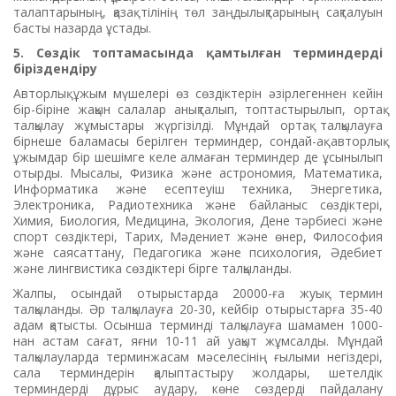
талаптарының, қазақ тілінің төл заңдылықтарының сақталуын
басты назарда ұстады.
5. Сөздік топтамасында қамтылған терминдерді
біріздендіру
Авторлық ұжым мүшелері өз сөздіктерін әзірлегеннен кейін
бір-біріне жақын салалар анықталып, топтастырылып, ортақ
талқылау жұмыстары жүргізілді. Мұндай ортақ талқылауға
бірнеше баламасы берілген терминдер, сондай-ақ авторлық
ұжымдар бір шешімге келе алмаған терминдер де ұсынылып
отырды. Мысалы, Физика және астрономия, Математика,
Информатика және есептеуіш техника, Энергетика,
Электроника, Радиотехника және байланыс сөздіктері,
Химия, Биология, Медицина, Экология, Дене тәрбиесі және
спорт сөздіктері, Тарих, Мәдениет және өнер, Философия
және саясаттану, Педагогика және психология, Әдебиет
және лингвистика сөздіктері бірге талқыланды.
Жалпы, осындай отырыстарда 20000-ға жуық термин
талқыланды. Әр талқылауға 20-30, кейбір отырыстарға 35-40
адам қатысты. Осынша терминді талқылауға шамамен 1000-
нан астам сағат, яғни 10-11 ай уақыт жұмсалды. Мұндай
талқылауларда терминжасам мәселесінің ғылыми негіздері,
сала терминдерін қалыптастыру жолдары, шетелдік
терминдерді дұрыс аудару, көне сөздерді пайдалану