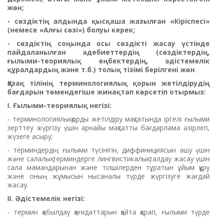
жөн;
- сөздіктің алдында қысқаша жазылған «Кіріспесі»
(немесе «Алғы сөзі») болуы керек;
- сөздіктің соңында осы сөздікті жасау үстінде
пайдаланылған әдебиеттердің (сөздіктердің,
ғылыми-теориялық еңбектердің, әдістемелік
құралдардың және т.б.) толық тізімі берілгені жөн
.
Қазақ тілінің терминологиялық қорын жетілдірудің
бағдарын төмендегіше жинақтап көрсетіп отырмыз:
І. Ғылыми-теориялық негізі:
- терминологиялық қорды жетілдіру мақсатында іргелі ғылыми
зерттеу жүргізу үшін арнайы мақсатты бағдарлама әзірлеп,
жүзеге асыру;
- терминдердің ғылыми түсінігін, диффинициясын ашу үшін
және салалық терминдерге лингвистикалық талдау жасау үшін
сала мамандарынан және тілшілерден тұратын ұйым құру
және оның жұмысын нысаналы түрде жүргізуге жағдай
жасау.
ІІ. Әдістемелік негізі:
- термин қабылдау қағидаттарын қайта қарап, ғылыми түрде