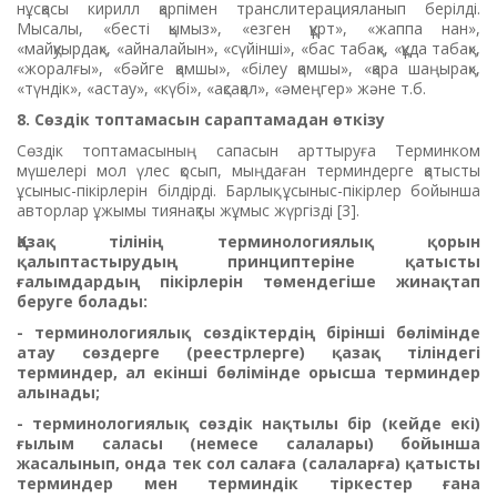
нұсқасы кирилл қарпімен транслитерацияланып берілді.
Мысалы, «бесті қымыз», «езген құрт», «жаппа нан»,
«майқуырдақ», «айналайын», «сүйінші», «бас табақ», «құда табақ»,
«жоралғы», «бәйге қамшы», «білеу қамшы», «қара шаңырақ»,
«түндік», «астау», «күбі», «ақсақал», «әмеңгер» және т.б.
8. Сөздік топтамасын сараптамадан өткізу
Сөздік топтамасының сапасын арттыруға Терминком
мүшелері мол үлес қосып, мыңдаған терминдерге қатысты
ұсыныс-пікірлерін білдірді. Барлық ұсыныс-пікірлер бойынша
авторлар ұжымы тиянақты жұмыс жүргізді [3].
Қазақ тілінің терминологиялық қорын
қалыптастырудың принциптеріне қатысты
ғалымдардың пікірлерін төмендегіше жинақтап
беруге болады:
- терминологиялық сөздіктердің бірінші бөлімінде
атау сөздерге (реестрлерге) қазақ тіліндегі
терминдер, ал екінші бөлімінде орысша терминдер
алынады;
- терминологиялық сөздік нақтылы бір (кейде екі)
ғылым саласы (немесе салалары) бойынша
жасалынып, онда тек сол салаға (салаларға) қатысты
терминдер мен терминдік тіркестер ғана