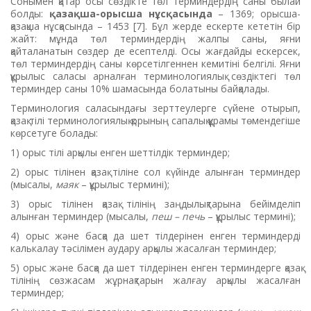
Сонымен қатар осы сөздікте төл терминдердің саны былай
болды:
қазақша-орысша нұсқасында
– 1369; орысша-
қазақша нұсқасында – 1453 [7]. Бұл жерде ескерте кететін бір
жайт: мұнда төл терминдердің жалпы саны, яғни
қайталанатын сөздер де есептелді. Осы жағдайды ескерсек,
төл терминдердің саны көрсетілгеннен кемитіні белгілі. Яғни
құрылыс саласы арналған терминологиялық сөздіктегі төл
терминдер саны 10% шамасында болатыны байқалады.
Терминология саласындағы зерттеулерге сүйене отырып,
қазақ тілі терминологиялық қорының сапалық құрамы төмендегіше
көрсетуге болады:
1) орыс тілі арқылы енген шеттілдік терминдер;
2) орыс тілінен қазақ тіліне сол күйінде алынған терминдер
(мысалы,
маяк
– құрылыс термині);
3) орыс тілінен қазақ тілінің заңдылықтарына бейімделіп
алынған терминдер (мысалы,
пеш – печь
– құрылыс термині);
4) орыс және басқа да шет тілдерінен енген терминдерді
калькалау тәсілімен аудару арқылы жасалған терминдер;
5) орыс және басқа да шет тілдерінен енген терминдерге қазақ
тілінің сөзжасам жұрнақтарын жалғау арқылы жасалған
терминдер;