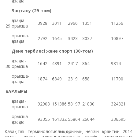
қазақша
Заңтану (29-том)
қазақша-
3928
3011
2966
1351
11256
29
орысша
орысша-
2792
1645
3423
3037
10897
қазақша
Дене тәрбиесі және спорт (30-том)
қазақша-
1642
4891
2417
864
9814
30
орысша
орысша-
1874
6849
2319
658
11700
қазақша
БАРЛЫҒЫ
қазақша-
92908
151386
58197
21830
324321
орысша
орысша-
93355
161332
55864
26044
336595
қазақша
Қазақ тілі терминологиялық қорының негізін құрайтын 2014
жылы шыққан терминологиялық сөздік топтамасына