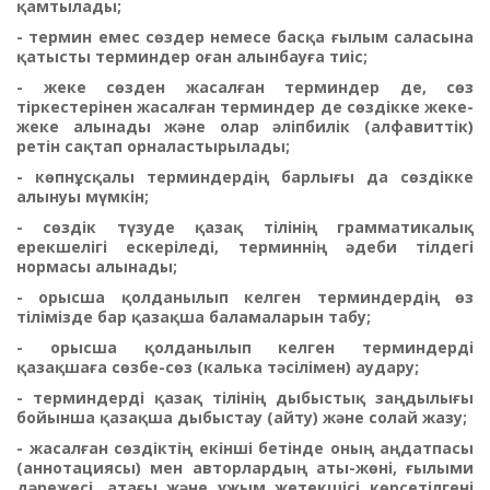
қамтылады;
- термин емес сөздер немесе басқа ғылым саласына
қатысты терминдер оған алынбауға тиіс;
- жеке сөзден жасалған терминдер де, сөз
тіркестерінен жасалған терминдер де сөздікке жеке-
жеке алынады және олар әліпбилік (алфавиттік)
ретін сақтап орналастырылады;
- көпнұсқалы терминдердің барлығы да сөздікке
алынуы мүмкін;
- сөздік түзуде қазақ тілінің грамматикалық
ерекшелігі ескеріледі, терминнің әдеби тілдегі
нормасы алынады;
- орысша қолданылып келген терминдердің өз
тілімізде бар қазақша баламаларын табу;
- орысша қолданылып келген терминдерді
қазақшаға сөзбе-сөз (калька тәсілімен) аудару;
- терминдерді қазақ тілінің дыбыстық заңдылығы
бойынша қазақша дыбыстау (айту) және солай жазу;
- жасалған сөздіктің екінші бетінде оның аңдатпасы
(аннотациясы) мен авторлардың аты-жөні, ғылыми
дәрежесі, атағы және ұжым жетекшісі көрсетілгені