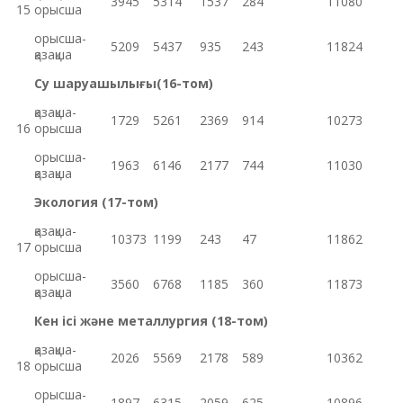
3945
5314
1537
284
11080
15
орысша
орысша-
5209
5437
935
243
11824
қазақша
Су шаруашылығы(16-том)
қазақша-
1729
5261
2369
914
10273
16
орысша
орысша-
1963
6146
2177
744
11030
қазақша
Экология (17-том)
қазақша-
10373
1199
243
47
11862
17
орысша
орысша-
3560
6768
1185
360
11873
қазақша
Кен ісі және металлургия (18-том)
қазақша-
2026
5569
2178
589
10362
18
орысша
орысша-
1897
6315
2059
625
10896