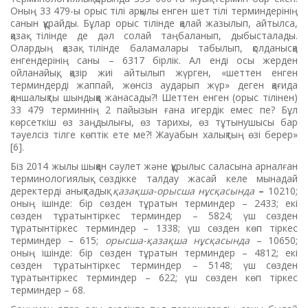
Оның 33 479-ы орыс тілі арқылы енген шет тілі терминдерінің
санын құрайды. Бұлар орыс тілінде қалай жазылып, айтылса,
қазақ тілінде де дәл солай таңбаланып, дыбысталады.
Олардың қазақ тілінде баламалары табылып, қолданысқа
енгендерінің саны – 6317 бірлік. Ал енді осы жерден
ойланайық, қазір жиі айтылып жүрген, «шеттен енген
терминдерді жаппай, жөнсіз аударып жүр» деген қағида
қаншалықты шындыққа жанасады?! Шеттен енген (орыс тілінен)
33 479 терминнің 2 пайызын ғана игердік емес пе? Бұл
көрсеткіш өз заңдылығы, өз тарихы, өз тұтынушысы бар
тәуелсіз тілге көптік ете ме?! Жауабын халықтың өзі берер»
[6].
Біз 2014 жылы шыққан сәулет және құрылыс саласына арналған
терминологиялық сөздікке талдау жасай келе мынадай
деректерді анықтадық:
қазақша-орысша нұсқасында
–
10210;
оның ішінде: бір сөзден тұратын терминдер – 2433; екі
сөзден тұратынтіркес терминдер – 5824; үш сөзден
тұратынтіркес терминдер – 1338; үш сөзден көп тіркес
терминдер – 615;
орысша-қазақша нұсқасында
– 10650;
оның ішінде: бір сөзден тұратын терминдер – 4812; екі
сөзден тұратынтіркес терминдер – 5148; үш сөзден
тұратынтіркес терминдер – 622; үш сөзден көп тіркес
терминдер – 68.