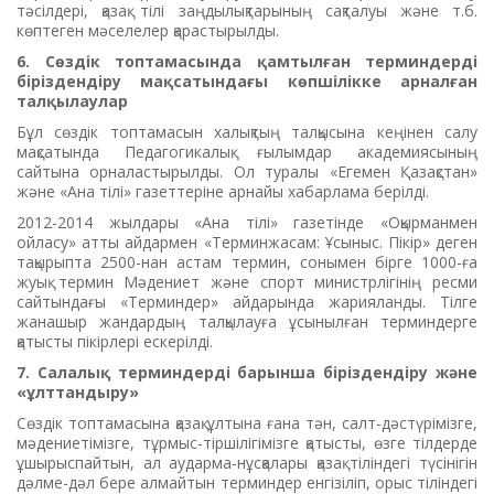
тәсілдері, қазақ тілі заңдылықтарының сақталуы және т.б.
көптеген мәселелер қарастырылды.
6. Сөздік топтамасында қамтылған терминдерді
біріздендіру мақсатындағы көпшілікке арналған
талқылаулар
Бұл сөздік топтамасын халықтың талқысына кеңінен салу
мақсатында Педагогикалық ғылымдар академиясының
сайтына орналастырылды. Ол туралы «Егемен Қазақстан»
және «Ана тілі» газеттеріне арнайы хабарлама берілді.
2012-2014 жылдары «Ана тілі» газетінде «Оқырманмен
ойласу» атты айдармен «Терминжасам: Ұсыныс. Пікір» деген
тақырыпта 2500-нан астам термин, сонымен бірге 1000-ға
жуық термин Мәдениет және спорт министрлігінің ресми
сайтындағы «Терминдер» айдарында жарияланды. Тілге
жанашыр жандардың талқылауға ұсынылған терминдерге
қатысты пікірлері ескерілді.
7. Салалық терминдерді барынша біріздендіру және
«ұлттандыру»
Сөздік топтамасына қазақ ұлтына ғана тән, салт-дәстүрімізге,
мәдениетімізге, тұрмыс-тіршілігімізге қатысты, өзге тілдерде
ұшырыспайтын, ал аударма-нұсқалары қазақ тіліндегі түсінігін
дәлме-дәл бере алмайтын терминдер енгізіліп, орыс тіліндегі