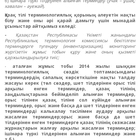
6) ішінара түркі тілдерінен алынған терминдер (
учак – ұшақ;
хавалан – әуежай
).
Қазақ тілі терминологиялық қорының әлеуетін нақты
білу және оны әрі қарай дамыту үшін мынадай
ұсыныстар айтқымыз келеді:
-
Қазақстан Республикасы Үкіметі жанындағы
Республикалық терминология комиссиясы бекітілген
терминдерге түгендеу (инвентаризация), мониторинг
жүргізетін жұмыс тобын құру және оның қызметі
қаржыландырылуға тиіс;
-
аталған жұмыс тобы 2014 жылы шыққан
терминологиялық сөздік топтамасындағы
терминдердің сапалық көрсеткішіне нақты талдау
жасауы керек (төл сөздер, шет тілдерінен орыс тілі
арқылы енген терминдер, қазақ тілінің
заңдылықтарына бейімделіп алынған терминдер,
орыс тілінен қазақ тіліне сол күйінде алынған
терминдер, орыс және басқа да шет тілдерінен енген
терминдерді калькалау тәсілімен аудару арқылы
жасалған терминдер;орыс және басқа да шет
тілдерінен енген терминдерге қазақ тілінің сөзжасам
жұрнақтарын жалғау арқылы жасалған терминдер;
ішінара түркі тілдерінен алынған терминдер және
т.б.).