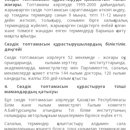
жоғары.
Топтаманы әзірлеуде 1999-2000 дайындалып,
жарық көрген сөздік топтамасын сараптамадан өткізіп өңдеу,
әр томдағы терминдер санын 9 мыңға, тіпті 11-12 мыңға
дейін жеткізіп, толықтыру, сонымен бірге халықаралық
терминдерді жүйелеп, жарық көрген сөздіктерге енбей қалған
және тілімізге жаңадан енген терминдерді барынша қамту
мақсаты қойылды.
Сөздік топтамасын құрастырушылардың біліктілік
деңгейі
Сөздік топтамасын әзірлеуге 52 мекемеде – жоғары оқу
орындарында, ғылыми-зерттеу институттарында,
академияларда, министрліктер мен Парламентте, салалық
мекемелерде қызмет ететін 144 ғылым докторы, 120 ғылым
кандидаты, жалпы 350-дей ғалым қатысты.
4. Сөздік топтамасын құрастыруға тілші
мамандардың қатысуы
Бұл сөздік топтамасын әзірлеуде Қазақстан Республикасы
Білім және ғылым министрлігі Ғылым комитеті
А.Байтұрсынұлы атындағы Тіл білімі институтының
ғалымдары авторлық ұжым мүшелерімен бірлесе еңбек етті.
Салалық терминдер қалыптастыру алдымен сала
мамандарының құзыреті болса, тілші ғалым­дар терминжасам