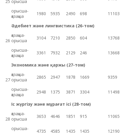
25
орысша
орысша-
1980
5935
2490
698
11103
қазақша
Әдебиет және лингвистика (26-том)
қазақша-
3104
7210
2850
604
13768
26
орысша
орысша-
3361
7932
2129
246
13668
қазақша
Экономика және қаржы (27-том)
қазақша-
2865
2947
1878
1669
9359
27
орысша
орысша-
2948
1375
3871
3304
11498
қазақша
Іс жүргізу және мұрағат ісі (28-том)
қазақша-
3653
4646
1851
915
11065
28
орысша
орысша-
4735
4585
1435
1435
12190