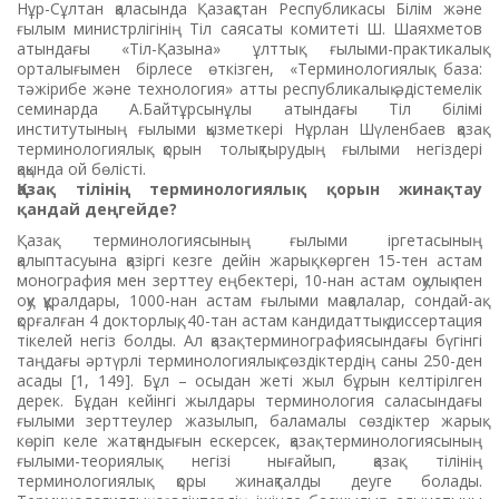
Нұр-Сұлтан қаласында Қазақстан Республикасы Білім және
ғылым министрлігінің Тіл саясаты комитеті Ш. Шаяхметов
атындағы «Тіл-Қазына» ұлттық ғылыми-практикалық
орталығымен бірлесе өткізген, «Терминологиялық база:
тәжірибе және технология» атты республикалық әдістемелік
семинарда А.Байтұрсынұлы атындағы Тіл білімі
институтының ғылыми қызметкері Нұрлан Шүленбаев қазақ
терминологиялық қорын толықтырудың ғылыми негіздері
қақында ой бөлісті.
Қазақ тілінің терминологиялық қорын жинақтау
қандай деңгейде?
Қазақ терминологиясының ғылыми іргетасының
қалыптасуына
қазіргі кезге дейін жарық көрген 15-тен астам
монография мен зерттеу еңбектері, 10-нан астам оқулық пен
оқу құралдары, 1000-нан астам ғылыми мақалалар, сондай-ақ
қорғалған 4 докторлық, 40-тан астам кандидаттық диссертация
тікелей негіз болды. Ал қазақ терминографиясындағы бүгінгі
таңдағы әртүрлі терминологиялық сөздіктердің саны 250-ден
асады [1, 149]. Бұл – осыдан жеті жыл бұрын келтірілген
дерек. Бұдан кейінгі жылдары терминология саласындағы
ғылыми зерттеулер жазылып, баламалы сөздіктер жарық
көріп келе жатқандығын ескерсек, қазақ терминологиясының
ғылыми-теориялық негізі нығайып, қазақ тілінің
терминологиялық қоры жинақталды деуге болады.