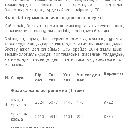
терминдердің бекітілген терминдер сөздігіндегі
баламалармен қатаң түрде сәйкестендірілмеуі [5].
Қазақ тілі терминологиялық қорының әлеуеті
Қай тілдің болсын терминологиялық қорының әлеуетін оның
сандық және сапалық құрамы негізінде анықтауға болады.
Біріншіден, қазақ тілі терминологиялық қорының құрамын
зерделеуді сандық көрсеткіштерді статистикалық талдаудан
бастау қажет деп санаймыз. Осы орайда 2014 жылы шыққан
терминологиялық сөздік топтамасына жасалған талдаудың
нәтижесінде төмендегідей статистикалық деректерге қол
жеткіздік.
Барлығы
Бір
Екі
Үш
Үш сөзден
№
Атауы
сөз
сөз
сөз
көп
Физика және астрономия (1-том)
қазақша-
2324
5077
1145
176
8722
1
орысша
орысша-
2113
5319
1131
222
8785
қазақша