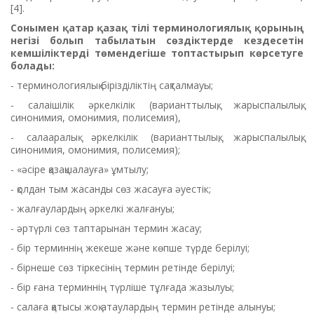
[4].
Сонымен қатар қазақ тілі терминологиялық қорының
негізі болып табылатын сөздіктерде кездесетін
кемшіліктерді төмендегіше топтастырып көрсетуге
болады:
- терминологиялық бірізділіктің сақталмауы;
- салаішілік әркелкілік (варианттылық, жарыспалылық,
синонимия, омонимия, полисемия),
- салааралық әркелкілік (варианттылық, жарыспалылық,
синонимия, омонимия, полисемия);
- «әсіре қазақшалауға» ұмтылу;
- қолдан тым жасанды сөз жасауға әуестік;
- жалғаулардың әркелкі жалғануы;
- әртүрлі сөз таптарынан термин жасау;
- бір терминнің жекеше және көпше түрде берілуі;
- бірнеше сөз тіркесінің термин ретінде берілуі;
- бір ғана терминнің түрліше тұлғада жазылуы;
- салаға қатысы жоқ атаулардың термин ретінде алынуы;