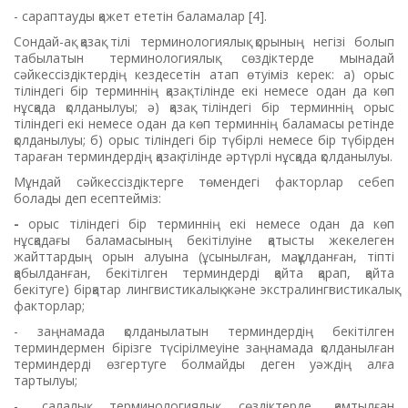
- сараптауды қажет ететін баламалар [4].
Сондай-ақ қазақ тілі терминологиялық қорының негізі болып
табылатын терминологиялық сөздіктерде мынадай
сәйкессіздіктердің кездесетін атап өтуіміз керек: а)
орыс
тіліндегі бір терминнің қазақ тілінде екі немесе одан да көп
нұсқада қолданылуы; ә) қазақ тіліндегі бір терминнің орыс
тіліндегі екі немесе одан да көп терминнің баламасы ретінде
қолданылуы; б) орыс тіліндегі бір түбірлі немесе бір түбірден
тараған терминдердің қазақ тілінде әртүрлі нұсқада қолданылуы.
Мұндай сәйкессіздіктерге төмендегі факторлар себеп
болады деп есептейміз:
-
орыс тіліндегі бір терминнің екі немесе одан да көп
нұсқадағы баламасының бекітілуіне қатысты жекелеген
жайттардың орын алуына (ұсынылған, мақұлданған, тіпті
қабылданған, бекітілген терминдерді қайта қарап, қайта
бекітуге) бірқатар лингвистикалық және экстралингвистикалық
факторлар;
- заңнамада қолданылатын терминдердің бекітілген
терминдермен бірізге түсірілмеуіне заңнамада қолданылған
терминдерді өзгертуге болмайды деген уәждің алға
тартылуы;
- салалық терминологиялық сөздіктерде қамтылған