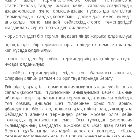
статистикалық талдау жасай келе, салалық сөздіктердің
қазақша-орысша және орысша-қазақша нұсқасында қамтылған
терминдердің сандық көрсеткіші дәлме-дәл емес екендігі
анықталды және мұндай сәйкессіздіктерге төмендегідей
жағдайлар әсер етіп отыр деп ойлаймыз:
- орыс тіліндегі бір терминнің қазақ тілінде жарыса қолданылуы;
-қазақ тіліндегі бір терминнің орыс тілінде екі немесе одан да
көп нұсқада қолданылуы;
- орыс тіліндегі бір түбірлі терминдердің қазақ тілінде әртүрлі
нұсқада қолданылуы;
- кейбір терминдердің екіден көп баламасы алынып,
олардың әліпби ретімен әр әріптің қатарында берілуі.
Екіншіден, қазақ тілі терминологиялық қорының әлеуетін оның
сапалық көрсеткіші тұрғысынан анықтауымыз керек. Шынын
айтқанда, қазіргі қолданыстағы терминдердің қаншасы өзіміздің
төл сөзіміз, қаншасы шет тілдерінен орыс тілі арқылы
қабылданған бірліктер, қаншасы қазақ тілінің заңдылықтарына
бейімделіп алынған терминдер деген мәселе әліге дейін
толыққанды қарастырылған емес. Осы тұрғыдан филология
ғылымдарының кандидаты Б.Жонкешов «Жас қазақ» газетіне
берген сұхбатында мынадай деректер келтіреді: «Қазақ
терминологиялық қорында 333 000-ға жуық термин бар екен.