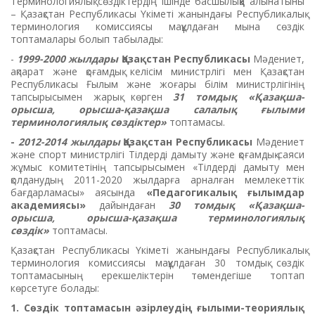
Терминологиялық сөздіктердің ішінде басшылыққа алынатыны
– Қазақстан Республикасы Үкіметі жанындағы Республикалық
терминология комиссиясы мақұлдаған мына сөздік
топтамалары болып табылады:
-
1999-2000 жылдары
Қазақстан Республикасы
Мәдениет,
ақпарат және қоғамдық келісім министрлігі мен Қазақстан
Республикасы Ғылым және жоғары білім министрлігінің
тапсырысымен жарық көрген
31 томдық «Қазақша-
орысша, орысша-қазақша салалық ғылыми
терминологиялық сөздіктер»
топтамасы.
-
2012-2014 жылдары
Қазақстан Республикасы
Мәдениет
және спорт министрлігі Тілдерді дамыту және қоғамдық-саяси
жұмыс комитетінің тапсырысымен «Тілдерді дамыту мен
қолданудың 2011-2020 жылдарға арналған мемлекеттік
бағдарламасы» аясында
«Педагогикалық ғылымдар
академиясы»
дайындаған
30 томдық «Қазақша-
орысша, орысша-қазақша терминологиялық
сөздік»
топтамасы.
Қазақстан Республикасы Үкіметі жанындағы Республикалық
терминология комиссиясы мақұлдаған 30 томдық сөздік
топтамасының ерекшеліктерін төмендегіше топтап
көрсетуге болады:
1. Сөздік топтамасын әзірлеудің ғылыми-теориялық