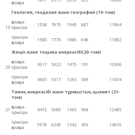
қазақша
Геология, геодезия және география (19-том)
қазақша-
1558
7670
1949
687
11864
19
орысша
орысша-
1580
7770
1886
646
11882
қазақша
Жеңіл және тоқыма өнеркәсібі(20-том)
қазақша-
3617
5023
1475
191
10306
20
орысша
орысша-
3605
5517
1293
589
11004
қазақша
Тамақ өнеркәсібі және тұрмыстық қызмет (21-
том)
қазақша-
21
4472
5680
1365
968
12485
орысша
орысша-
5978
6240
1342
450
14010
қазақша