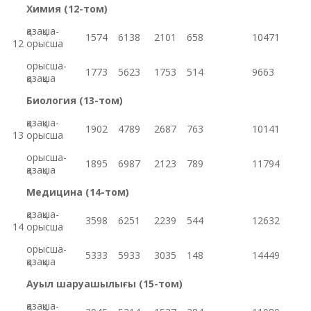
Химия (12-том)
қазақша-
1574
6138
2101
658
10471
12
орысша
орысша-
1773
5623
1753
514
9663
қазақша
Биология (13-том)
қазақша-
1902
4789
2687
763
10141
13
орысша
орысша-
1895
6987
2123
789
11794
қазақша
Медицина (14-том)
қазақша-
3598
6251
2239
544
12632
14
орысша
орысша-
5333
5933
3035
148
14449
қазақша
Ауыл шаруашылығы (15-том)
қазақша-