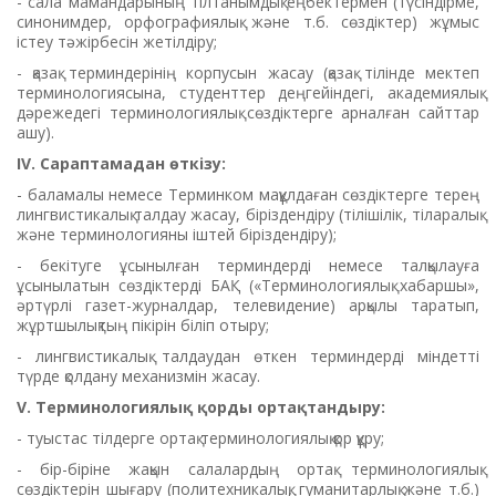
- сала мамандарының тілтанымдық еңбектермен (түсіндірме,
синонимдер, орфографиялық және т.б. сөздіктер) жұмыс
істеу тәжірбесін жетілдіру;
- қазақ терминдерінің корпусын жасау (қазақ тілінде мектеп
терминологиясына, студенттер деңгейіндегі, академиялық
дәрежедегі терминологиялық сөздіктерге арналған сайттар
ашу).
IV.
Сараптамадан өткізу:
- баламалы немесе Терминком мақұлдаған сөздіктерге терең
лингвистикалық талдау жасау, біріздендіру (тілішілік, тіларалық
және терминологияны іштей біріздендіру);
- бекітуге ұсынылған терминдерді немесе талқылауға
ұсынылатын сөздіктерді БАҚ («Терминологиялық хабаршы»,
әртүрлі газет-журналдар, телевидение) арқылы таратып,
жұртшылықтың пікірін біліп отыру;
- лингвистикалық талдаудан өткен терминдерді міндетті
түрде қолдану механизмін жасау.
V.
Терминологиялық қорды ортақтандыру:
- туыстас тілдерге ортақ терминологиялық қор құру;
- бір-біріне жақын салалардың ортақ терминологиялық
сөздіктерін шығару (политехникалық, гуманитарлық және т.б.)