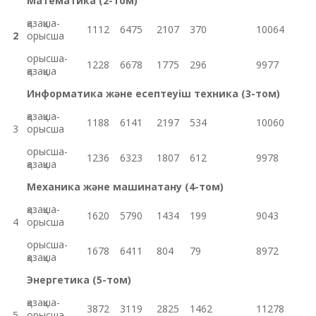
Математика (2-том)
қазақша-
1112
6475
2107
370
10064
2
орысша
орысша-
1228
6678
1775
296
9977
қазақша
Информатика және есептеуіш техника
(3-том)
қазақша-
1188
6141
2197
534
10060
3
орысша
орысша-
1236
6323
1807
612
9978
қазақша
Механика және машинатану
(4-том)
қазақша-
1620
5790
1434
199
9043
4
орысша
орысша-
1678
6411
804
79
8972
қазақша
Энергетика
(5-том)
қазақша-
3872
3119
2825
1462
11278
5
орысша