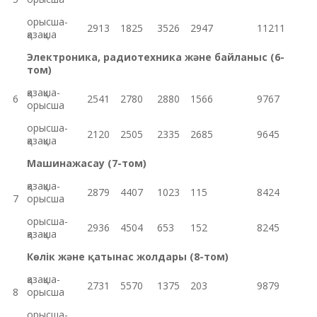
орысша-
2913
1825
3526
2947
11211
қазақша
Электроника, радиотехника және байланыс
(6-
том)
қазақша-
6
2541
2780
2880
1566
9767
орысша
орысша-
2120
2505
2335
2685
9645
қазақша
Машинажасау (7-том)
қазақша-
2879
4407
1023
115
8424
7
орысша
орысша-
2936
4504
653
152
8245
қазақша
Көлік және қатынас жолдары (8-том)
қазақша-
2731
5570
1375
203
9879
8
орысша
орысша-