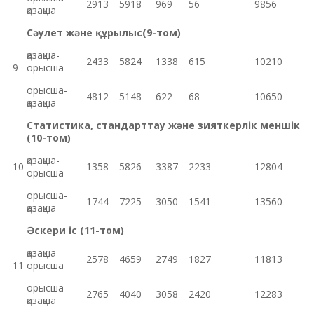
2913
5918
969
56
9856
қазақша
Сәулет және құрылыс
(9-том)
қазақша-
2433
5824
1338
615
10210
9
орысша
орысша-
4812
5148
622
68
10650
қазақша
Статистика, стандарттау және зияткерлік меншік
(10-том)
қазақша-
10
1358
5826
3387
2233
12804
орысша
орысша-
1744
7225
3050
1541
13560
қазақша
Әскери іс (11-том)
қазақша-
2578
4659
2749
1827
11813
11
орысша
орысша-
2765
4040
3058
2420
12283
қазақша