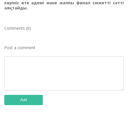
көрініс өте әдемі және жалпы финал сюжетті сәтті
аяқтайды.
Comments (0)
Post a comment
Add