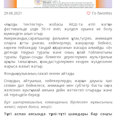
29.06.2021
To favorites
«Ақылды тентектер» жобасы АҚШ-та өтіп жатқан
фестивальде үздік 50-ге еніп, жүлделі орынға ие болу
мүмкіндігін алып отыр.
Американдық сарапшылар фильміне құлақ түсрек, анимация
оларға қатты ұнаған, кейіпкерлері, жануарлар бейнесі,
көркем пейзаждар таңдай қақтырғанын жасыра алмайды. «Ә»
дегенде Наурыз туралы және оның қалай тойланатыны
туралы бұрын-соңды білмеген деректермен мультфильм
арқылы танысқанын, қазақ дәстүрлерімен кеңірек жүздескенін
жарыса жазып жатыр.
Фондық музыканың ғажап екенін айтады.
Олардың айтуынша, кейіпкерлердің жарқын дауысы ішкі
сезімін дәл бейнелесе, анимация мен субтитр басты оқиға
желісінен ауытқымай аяғына дейін жетектеп отырады және
ой тереңдігін береді.
Бұл шығармашылық команданың бірлескен жұмысының
жемісі, керек болса, жеңісі.
Түнгі аспан аясында түрлі-түсті шамдары бар соңғы