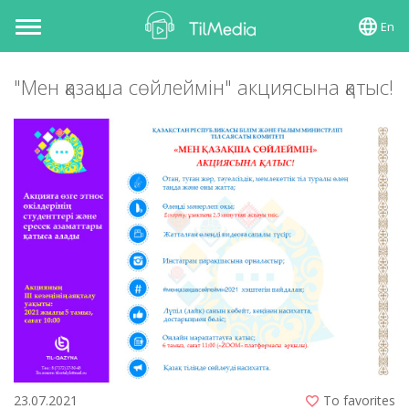
En
Toggle
navigation
"Мен қазақша сөйлеймін" акциясына қатыс!
23.07.2021
To favorites