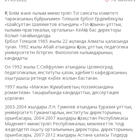
ҚР Білім және ғылым министрлігі Тіл саясаты комитеті
төрағасының бұйрығымен Тілешов Ербол Ердембекұлы
«Шайсұлтан Шаяхметов атындағы «Тіл-Қазына» ұлттық
ғылыми-практикалық орталығы» КеАҚ-а бас директоры
болып тағайындалды.
Ербол Тілешов 1965 жылы 22 ақпанда Алматы қаласында
туған. 1992 жылы Абай атындағы Қазақ ұлттық педагогика
университетін бітірген. Филология ғылымдарының
кандидаты.
Ол 1992 жылы С.Сейфуллин атындағы Целиноград
педагогикалық институты қазақ әдебиеті кафедрасының
оқытушысы ретінде еңбек жолын бастаған.
1997 жылы «Мағжан Жұмабаевтың поэзиясындағы
романтизм» тақырыбында кандидаттық диссертация
қорғаған.
2003-2004 жылдары Л.Н. Гумилев атындағы Еуразия ұлттық
университеті Гуманитарлық институты директорының
орынбасары, 2004-2007 жылдары Қазақстан Республикасы
Мәдениет министрлігі Республикалық мемлекеттік тілді
жеделдетіп оқыту орталығының директоры, директорының
орынбасары, 2007-2012 жылдары Астана қаласы Тілдерді