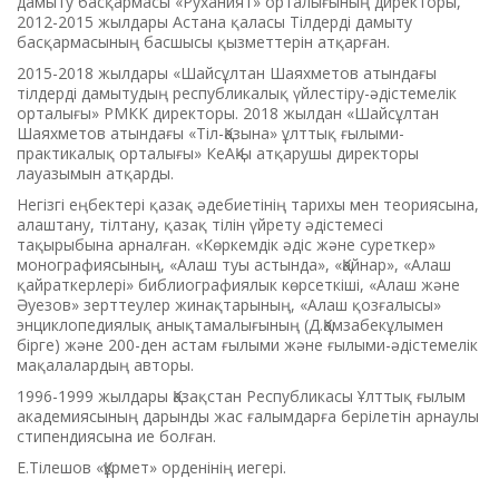
дамыту басқармасы «Руханият» орталығының директоры,
2012-2015 жылдары Астана қаласы Тілдерді дамыту
басқармасының басшысы қызметтерін атқарған.
2015-2018 жылдары «Шайсұлтан Шаяхметов атындағы
тілдерді дамытудың республикалық үйлестіру-әдістемелік
орталығы» РМКК директоры. 2018 жылдан «Шайсұлтан
Шаяхметов атындағы «Тіл-Қазына» ұлттық ғылыми-
практикалық орталығы» КеАҚ-ы атқарушы директоры
лауазымын атқарды.
Негізгі еңбектері қазақ әдебиетінің тарихы мен теориясына,
алаштану, тілтану, қазақ тілін үйрету әдістемесі
тақырыбына арналған. «Көркемдік әдіс және суреткер»
монографиясының, «Алаш туы астында», «Қайнар», «Алаш
қайраткерлері» библиографиялык көрсеткіші, «Алаш және
Әуезов» зерттеулер жинақтарының, «Алаш қозғалысы»
энциклопедиялық анықтамалығының (Д.Қамзабекұлымен
бірге) және 200-ден астам ғылыми және ғылыми-әдістемелік
мақалалардың авторы.
1996-1999 жылдары Қазақстан Республикасы Ұлттық ғылым
академиясының дарынды жас ғалымдарға берілетін арнаулы
стипендиясына ие болған.
Е.Тілешов «Құрмет» орденінің иегері.