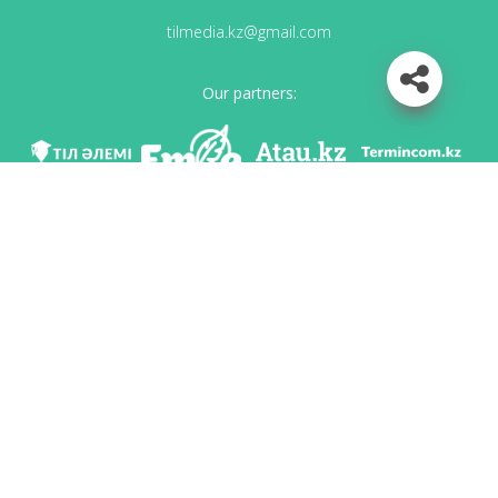
tilmedia.kz@gmail.com
Our partners:
We are in social networks
Download app