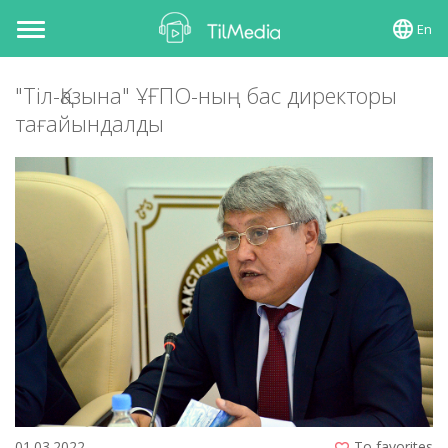
En
Toggle
navigation
"Тіл-Қазына" ҰҒПО-ның бас директоры
тағайындалды
01.03.2022
To favorites