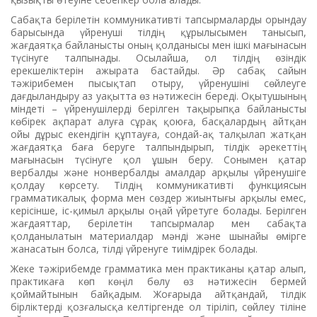
Сабақта берілетін коммуни­кативті тапсырмаларды орындау
барысында үйренуші тілдің құрылысымен танысып,
жағдаятқа ­байланысты оның қолданысы мен ішкі мағынасын
түсінуге талпынады. Осылайша, ол тілдің өзіндік
ерекшеліктерін ажырата бастайды. Әр сабақ ­сайын
тәжірибемен пысықтап отыру, үйренушіні сөйлеуге
дағдыландыру аз уақытта өз нәтижесін береді. Оқытушының
міндеті – үйренушілерді берілген тақырыпқа байланысты
көбірек ақпарат алуға сұрақ қоюға, басқалардың айтқан
ойы дұрыс екендігін құптауға, сондай-ақ талқылап жатқан
жағдаятқа баға беруге талпындырып, тілдік әрекеттің
мағынасын түсінуге қол ұшын беру. Сонымен қатар
вербалды және нонвербалды амалдар арқылы үйренушіге
қолдау көрсету. Тілдің коммуникативті функциясын
грамматикалық форма мен сөздер жиынтығы арқылы емес,
керісінше, іс-қимыл арқылы оңай үйретуге болады. Берілген
жағдаяттар, берілетін тапсырмалар мен сабақта
қолданылатын материалдар мәнді және шынайы өмірге
жанасатын болса, тілді үйренуге тиімдірек болады.
Жеке тәжірибемде грамматика мен практиканы қатар алып,
практикаға көп көңіл бөлу өз нәтижесін бермей
қоймайтынын байқадым. Жоғарыда айтқандай, тілдік
бірліктерді қозғалысқа келтіргенде ол тіріліп, сөйлеу тіліне