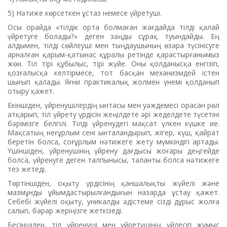
5) Нәтиже көрсеткен ұстаз немесе үйретуші.
Осы орайда «тілдік орта болмаған жағдайда тілді қалай
үйретуге болады?» деген заңды сұрақ туындайды. Ең
алдымен, тілді сөйлеуші мен тыңдаушының өзара түсінісуге
арналған қарым-қатынас құралы ретінде қарастырғанымыз
жөн. Тіл тірі құбылыс, тірі жүйе. Оны қолданысқа енгізіп,
қозғалысқа келтірмесе, тот басқан механизмдей істен
шығып қалады. Яғни практикалық жолмен үнемі қолданып
отыру қажет.
Екіншіден, үйренушілердің ынтасы мен уәждемесі орасан рөл
атқарып, тіл үйрету үрдісін жеңілдете әрі жеделдете түсетіні
бәрімізге белгілі. Тілді үйренудегі мақсат үлкен күшке ие.
Мақсатың неғұрлым сені ынталандырып, жігер, күш, қайрат
беретін болса, соғұрлым нәтижеге жету мүмкіндігі артады.
Үшіншіден, үйренушінің үйрену дағдысы жоғары деңгейде
болса, үйренуге деген талпынысы, таланты болса нәтижеге
тез жетеді.
Төртіншіден, оқыту үрдісінің қанша­­лықты жүйелі және
мазмұнды ұйымдас­тырылғандығын назарда ұстау қажет.
Себебі жүйелі оқыту, уникалды әдістеме сізді дұрыс жолға
салып, барар жеріңізге жеткізеді.
Бесіншіден, тіл үйренуші мен үйретушінің үйлесіп жұмыс