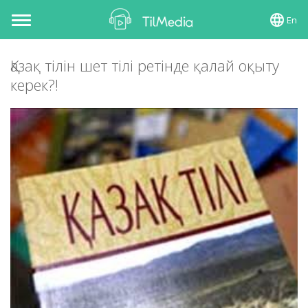
En
Toggle
navigation
Қазақ тілін шет тілі ретінде қалай оқыту
керек?!