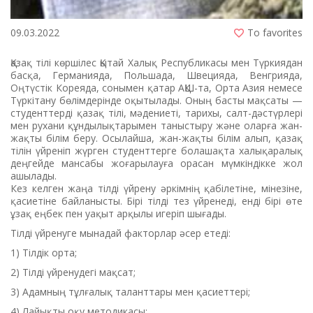
09.03.2022
To favorites
Қазақ тілі көршілес Қытай Халық Республикасы мен Түркиядан
басқа, Германияда, Польшада, Швецияда, Венгрияда,
Оңтүстік Кореяда, сонымен қатар АҚШ-та, Орта Азия немесе
Түркітану бөлімдерінде оқытылады. Оның басты мақсаты —
студенттерді қазақ тілі, мәдениеті, тарихы, салт-дәстүрлері
мен рухани құндылықтарымен таныстыру және оларға жан-
жақты білім беру. Осылайша, жан-жақты білім алып, қазақ
тілін үйреніп жүрген студенттерге болашақта халықаралық
деңгейде мансабы жоғарылауға орасан мүмкіндікке жол
ашылады.
Кез келген жаңа тілді үйрену әркімнің қабілетіне, мінезіне,
қасиетіне байланысты. Бірі тілді тез үйренеді, енді бірі өте
ұзақ еңбек пен уақыт арқылы игеріп шығады.
Тілді үйренуге мынадай факторлар әсер етеді:
1) Тілдік орта;
2) Тілді үйренудегі мақсат;
3) Адамның тұлғалық таланттары мен қасиеттері;
4) Лайықты оқу методикасы;