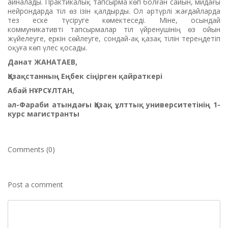
айналады. Практикалық тапсырма көп болған сайын, мидағы
нейрондарда тіл өз ізін қалдырды. Ол әртүрлі жағдайларда
тез еске түсіруге көмектеседі. Міне, осындай
коммуникативті тапсырмалар тіл үйренушінің өз ойын
жүйелеуге, еркін сөйлеуге, сондай-ақ қазақ тілін тереңдетіп
оқуға көп үлес қосады.
Данат ЖАНАТАЕВ,
Қазақстанның Еңбек сіңірген қайраткері
Абай НҰРСҰЛТАН,
әл-Фараби атындағы Қазақ ұлттық университетінің 1-
курc магистранты
Comments (0)
Post a comment