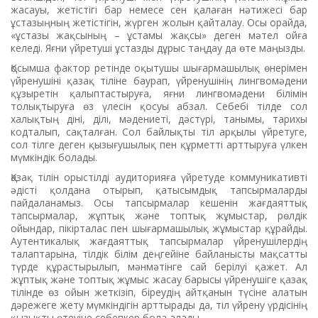
жасауы, жетістігі бар немесе сен қалаған нәтижесі бар
ұстазыңның жетістігін, жүрген жолын қайталау. Осы орайда,
«ұстазы жақсының – ұстамы жақсы» деген мәтел ойға
келеді. Яғни үйретуші ұстазды дұрыс таңдау да өте маңызды.
Қосымша фактор ретінде оқытушы шығармашылық өнерімен
үйренушіні қазақ тіліне баурап, үйренушінің лингвомәдени
құзыретін қалыптастыруға, яғни лингво­мәдени білімін
толықтыруға өз үлесін қосуы абзал. Себебі тілде сол
халықтың діні, ділі, мәдениеті, дәстүрі, танымы, тарихы
кодталып, сақталған. Сол байлықты тіл арқылы үйретуге,
сол тілге деген қызығушылық пен құрметті арттыруға үлкен
мүмкіндік болады.
Қазақ тілін орыстілді аудиторияға үйретуде коммуникативті
әдісті қолдана отырып, қатысымдық тапсырмаларды
пайдаланамыз. Осы тапсырмалар кешенін жағдаяттық
тапсырмалар, жұптық және топтық жұмыстар, рөлдік
ойындар, пікірталас пен шығармашылық жұмыстар құрайды.
Аутентикалық жағдаяттық тапсырмалар үйренушілердің
талаптарына, тілдік білім деңгейіне байланысты мақсатты
түрде құрастырылып, мәнмәтінге сай берілуі қажет. Ал
жұптық және топтық жұмыс жасау барысы үйренушіге қазақ
тілінде өз ойын жеткізіп, біреудің айтқанын түсіне алатын
дәрежеге жету мүмкіндігін арттырады да, тіл үйрену үрдісінің
қызықты өтеуіне себепкер бола алады.