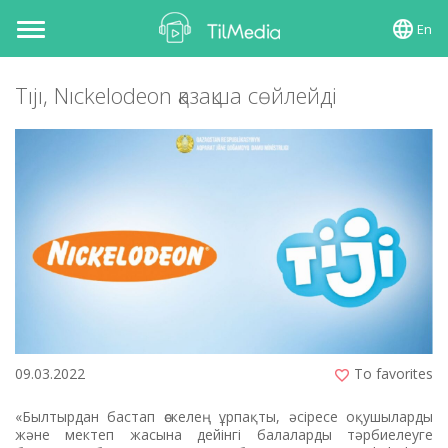
En
Toggle
navigation
Tıjı, Nıckelodeon қазақша сөйлейді
09.03.2022
To favorites
«Былтырдан бастап өскелең ұрпақты, әсіресе оқушыларды
және мектеп жасына дейінгі балаларды тәрбиелеуге