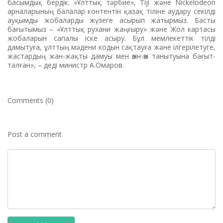
басымдық бердік. «Ұлттық тәрбие», Tiji және Nickelodeon
арналарының балалар контентін қазақ тіліне аудару секілді
ауқымды жобаларды жүзеге асырып жатырмыз. Басты
бағытымыз – «Ұлттық рухани жаңғыру» және Жол картасы
жобаларын сапалы іске асыру. Бұл мемлекеттік тілді
дамытуға, ұлттың мәдени кодын сақтауға және ілгерілетуге,
жас­тардың жан-жақты дамуы мен өзін-өзі танытуына бағыт­
тал­ған», – деді министр А.Омаров.
Comments (0)
Post a comment