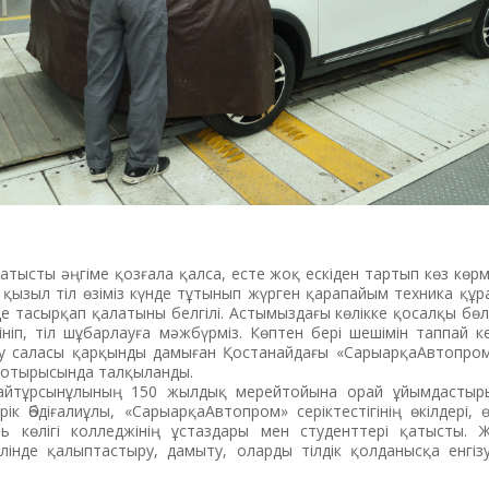
қатысты әңгіме қозғала қалса, есте жоқ ескіден тартып көз көр
 қызыл тіл өзіміз күнде тұтынып жүрген қарапайым техника құ
е тасырқап қалатыны белгілі. Астымыздағы көлікке қосалқы бө
гініп, тіл шұбарлауға мәжбүрміз. Көптен бері шешімін таппай 
у саласы қарқынды дамыған Қостанайдағы «СарыарқаАвтопром
л отырысында талқыланды.
айтұрсынұлының 150 жылдық мерейтойына орай ұйымдас­тыр­ы
ік Әбдіғалиұлы, «СарыарқаАвтопром» серік­тес­тігінің өкілдері, 
 көлігі колледжінің ұс­­­таз­­дары мен студенттері қатысты. 
ін­де қа­лыптастыру, дамыту, оларды тіл­дік қол­­да­нысқа енгі