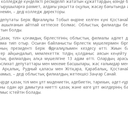
кол­­лед­жде күнделікті ресімделіп жататын құжат­тар­дың өзін­де б
ырушыларға рах­мет, алдағы уа­қытта оқулық жасау бағытында әл
немін, – деді колледж директоры.
епутаты Берік Әбдіғалиұлы Тобыл өңіріне келген күні Қостанай
ашылғанын айтпай кетпеске болмас. Облыстық филиал­ды бел
атын болды.
азақ тілі» қоғам­дық бірлестігінің облыстық филиалы әді­лет 
ама тиіп отыр. Осыған байланыс­ты бір­лестік мүшелерімен бі
ның президенті Берік Әбдіғалиұлымен кездесу өтті. Жиын ба­
ер ай­­қын­далып, мемлекеттік тілдің қол­да­ныс аясын кеңейту
стық филиалдың алқа мүше­лі­гіне 13 адам өтті. Олардың ара
әслихат де­путаттары мен мекеме басшылары, жас ға­лымдар ме
 Арқалық, Рудный қа­ла­сы мен Жітіқара, Қарабалық, Қос­та­н
амыз, – деді облыстық филиал­дың жетекшісі Заңғар Санай.
ңірде қазақ тілі мен ұлт мәдениетін, әдебиетін, тарихын, әдет-ғ
ы одан әрі дамытуға ниетті қазақ және өзге ұлт өкілдерінің басын 
ұмыс істейтін болады.