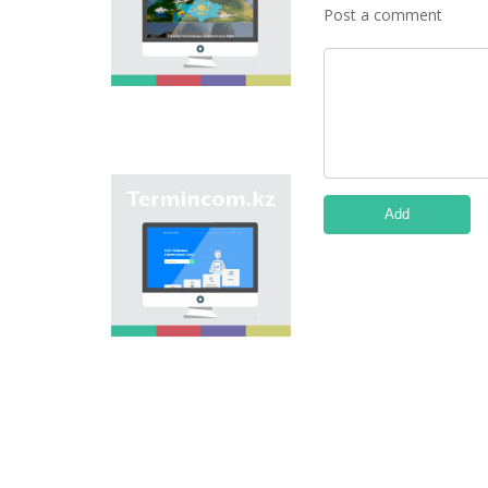
onomastic names by
Post a comment
means of collection of
information on names
of streets, population
centers, institutions
and different objects
in regions of the
country and creation
of single base of
Kazakh onomastics.
Site “termincom.kz”
Add
contributes to
classification of
Kazakh vocabulary,
complement of
terminological
reserve, matching of
terms and names with
norms of Kazakh
language. All terms,
which are used
nowadays, are given
on the site for
achievement of this
objective.