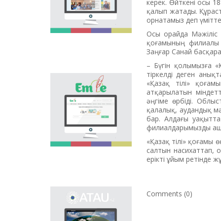
керек. Өйткені осы 18 
national language.
қалып жатады. Құраст
Portal “Til alemi”, which
орнатамыз деп үмітте
is the first project of
Осы орайда Мәжіліс д
our country in this
қоғамының филиалы 
area, is devoted to
Заңғар Санай басқар
solution of this current
problem.
– Бүгін қолымызға «Қ
тіркелді деген анықт
«Қазақ тілі» қоғамы
Electronic base
атқарылатын міндет­т
“emle.kz” is devoted to
әңгіме өрбіді. Облы
orthography of Kazakh
қалалық, аудандық м
language. Following is
бар. Алдағы уақытта
presented in the base:
филиалдары­мыз­ды аш
spelling dictionary of
words approved and
«Қазақ тілі» қоғамы ө
applied in Kazakh
салтын насихаттап, он
language, spelling
ерікті ұйым ретінде ж
rules, and also
scientific literature in
this area.
Comments (0)
Primary purpose of
onomastic electronic
base is unification of