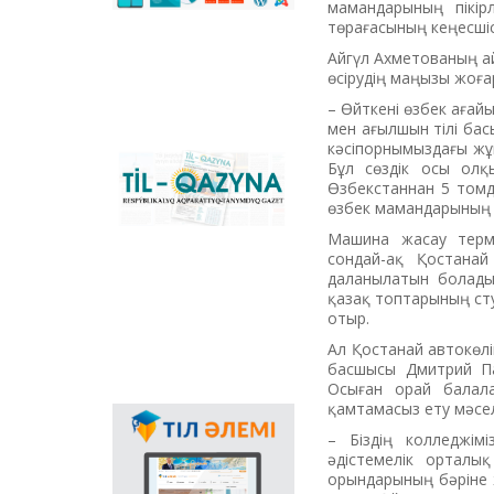
and to direct text in
мамандарының пікір­
online mode, and the
төрағасының кеңесшіс
main national portal
Айгүл Ахметованың айт
that supports the
өсірудің маңызы жоға
process of transition
to Latin graphics in the
– Өйткені өзбек ағайы
country. You can
мен ағыл­шын тілі бас
download the offline
кәсіпорнымыздағы жұ­м
version of the
Бұл сөздік осы ол
Republican
converter for
Өзбекстаннан 5 томды
informative
Windows, applications
өзбек мамандарының да
newspaper «Til-
for MS Office, plugins
Qazyna»
Машина жасау термин
and mobile
сондай-ақ Қос­­­тана
applications for
даланылатын болады.
Android, iOS
қазақ топ­та­ры­ның ст
platforms.
отыр.
Ал Қостанай автокөлі
басшысы Дмитрий Па
Осыған орай балалар
қамтамасыз ету мәсе­л
Language propaganda
– Біздің колледжіміз
through Internet plays
әдістемелік орталық
special role in
орындарының бә­рі­не ж
extension of scope of