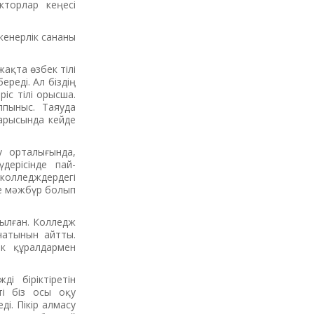
кторлар кеңесі
­нер­­лік сананы
жақта өзбек тілі
ереді. Ал біздің
ріс тілі орысша.
пыныс. Таяуда
барысында кейде
у орталығында,
де­рісінде пай­
колледждердегі
уге мәжбүр бо­лып
шылған. Колледж
натынын айтты.
ік құралдармен
ді біріктіретін
ті біз осы оқу
і. Пі­кір алмасу