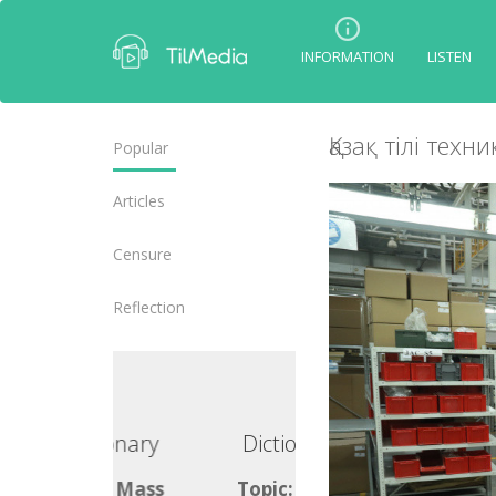
INFORMATION
LISTEN
Қазақ тілі техн
Popular
Articles
Censure
Reflection
ctionary
Dictionary
pic: Mass
Topic: Mass