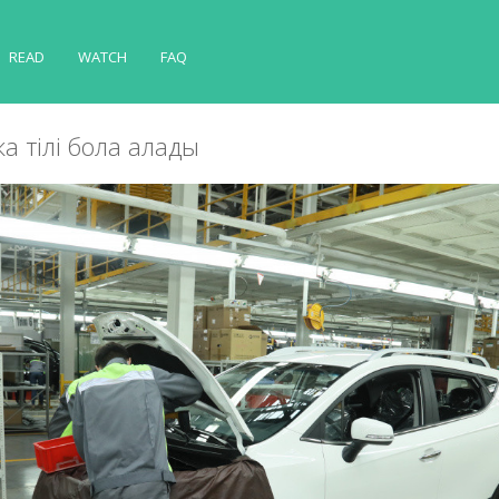
READ
WATCH
FAQ
ика тілі бола алады