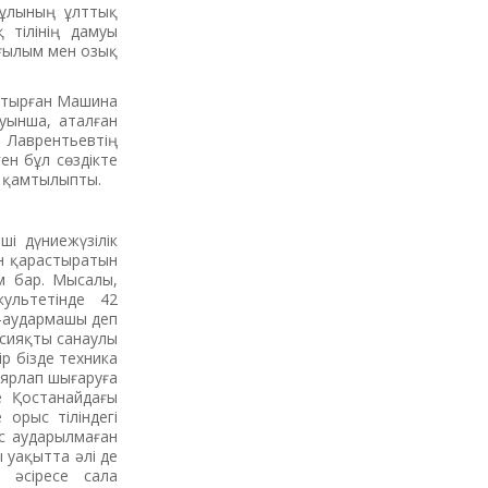
нұлының ұлттық
 тілінің дамуы
 ғылым мен озық
астырған Машина
уы­нша, аталған
 Лаврентьевтің
н бұл сөздікте
 қамтылыпты.
і дүниежүзілік
ын қарастыратын
м бар. Мысалы,
ультетінде 42
-аудармашы деп
 сияқты санаулы
р бізде техника
аярлап шығаруға
те Қостанайдағы
 орыс тіліндегі
с ауда­рыл­маған
 уақыт­та әлі де
, әсіресе сала