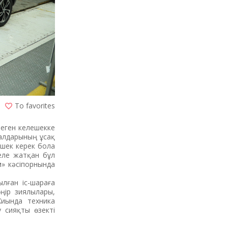
To favorites
меген келешекке
ралдарының ұсақ
лшек керек бола
келе жатқан бұл
» кәсіпорнында
лған іс-шараға
өңір зиялылары,
Жиын­да техника
зу сияқты өзекті