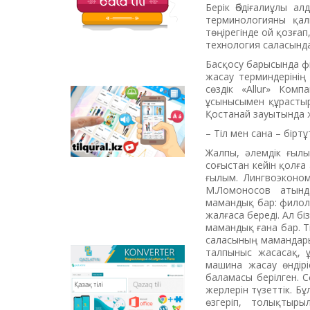
Берік Әбдіғалиұлы а
терминологияны қалы
төңірегінде ой қозға
технология саласында
Басқосу барысында фи
жасау терминдерінің 
сөздік «Allur» Ком­
ұсынысымен құрастыр
Tilqural.kz - is a web
Қостанай зауытында 
service for the gradual
study of the state
– Тіл мен сана – бірт
language. The website
Жалпы, әлемдік ғылы
contains an online
соғыстан кейін қолға
course of A1 level on
ғылым. Лингвоэконо
writing a new alphabet
М.Ломоносов атында
and orthographic
мамандық бар: филол
rules, learning to read.
жалғаса береді. Ал б
мамандық ғана бар. Т
саласының мамандары 
талпыныс жасасақ, ұ
Qazlatyn.kz - is a multi-
машина жасау өнді­рі
functional converter
баламасы бе­ріл­ген. 
that transforms texts
жерлерін түзеттік. Бұ
from Cyrillic to Latin
өзгеріп, то­лық­тыр