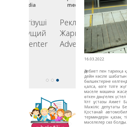
media
media
ргізуші
Реклама
едущий
Жарнама
esenter
Advertising
16.03.2022
Әдебиет пен тарихқа 
дейін көсіле шабатын
бөлшектеріне келгенд
қалса, өзге тілге жү
мәселе машина жаса
өткен дөңгелек үсте
Ұлт ұстазы Ахмет Б
The site "Balatili.kz"
Мәжіліс депутаты Бер
contains a variety of
Қос­танай автомобиль
tasks and exercises for
терминдерін қазақ тіл
teaching children to
мәсе­ле­лер сөз болды.
read and write.