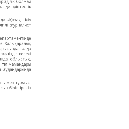
ірізділік болмай
і де әріптестік
да «Қазақ тілі»
гілі журналист
департаментінде
рге Халықаралық
ры­­сында алда
 жөнінде келелі
сында облыстық,
н тіл мамандары
ай аудандарында
ұрпы мен тұрмыс-
бірік­ті­ре­­тін