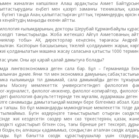
лдымен жиналған көпшілікке Алаш ардақтысы Ахмет Бай­тұр­сы
птастырудағы еңбегі мен қазіргі заманғы техникалық қазақ
п, бүгінгі таңда Ахаң қалыптастырған ұлттық терминдердің өрісін
 кеңейтудің маңызды екенін айтты.
лология ғы­лым­­­дарының докторы Шерубай Құрман­­бай­ұлы құр
сөздігі таныстырылды. Жоба жетекшісі Айгүл Ахметованың ай­т
па­ниялар тобы» АҚ директорлар ке­ңе­сінің төрағасы Андрей
ылған. Кәсіпорын басшысының тікелей қолдауымен жарық көрге
жиі қолданылатын машина жасау саласына қатысты 1000 термин
ұтас ұғым. Оны әрі қарай қалай дамытуға болады?
мда лингвоэкономика деген сала бар. Бұл – Германияда Екінш
 алынған дүние. Яғни тіл мен экономика дамуының сабақтастығ
мика ғылымында тіл дамымай, сала дамымайды деген тұжыры
ғы Мәскеу мем­лекеттік университетіндегі филология фак
ог-журналист, филолог-инженер, филолог-копирайтер, филолог
іздегі филология факультеттерінде тек мұғалім, аудармашы деген
ілге санамызды дамытатындай мазмұн бере білгеніміз абзал. Қазі
тапшы. Біз бұл мамандарды мүмкіндігінше мемлекеттік тілде д
тылмаймыз. Бүгін өз­де­ріңізге таныстырылып отырған сөз­дік
­сінде жиі кездесетін сөздер мен сөз тіркестерінің қазақ және
Сөздікті құрастырып біткен соң, тағы бірнеше рет тексеріп, дұры
л біздің ең алғашқы қадамымыз, сон­дық­тан аталған сөздік алдағы
ылады. Бұл бағытта сөздік құ­рас­тырушылар үшін сіздердің