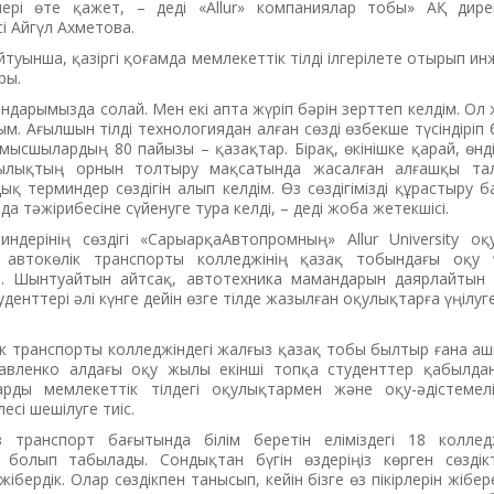
лері өте қажет, – деді «Allur» компа­ния­лар тобы» АҚ дире
і Айгүл Ахметова.
уынша, қа­зір­гі қоғамда мемлекеттік тілді ілгерілете отырып ин­же
ры.
ндарымызда солай. Мен екі апта жүріп бәрін зерттеп келдім. Ол 
ым. Ағылшын тілді техноло­гия­дан алған сөзді өзбекше түсіндіріп б
ыс­шы­лардың 80 пайызы – қазақтар. Бірақ, өкінішке қарай, өнді
қылықтың орнын толтыру мақсатында жасалған алғашқы тал
қ терминдер сөздігін алып кел­дім. Өз сөзді­гі­мізді құрастыру 
 тәжірибесіне сүйенуге тура келді, – деді жоба жетекшісі.
дерінің сөзді­гі «СарыарқаАвтопромның» Allur University оқ
й автокөлік транспорты кол­­лед­жі­нің қазақ тобындағы оқу ү
 Шын­туай­­тын айтсақ, автотехника мамандарын даярлайтын 
уденттері әлі күнге дейін өзге тілде жа­­зыл­­ған оқулықтарға үңіл
к транспорты кол­леджіндегі жалғыз қазақ тобы былтыр ғана а
вленко алдағы оқу жылы екін­ші топқа студенттер қабылда
ды мем­ле­кет­тік тілдегі оқулықтармен және оқу-әдіс­темел
есі шешілуге тиіс.
 транспорт бағы­тын­да білім беретін еліміздегі 18 кол­ледж­
 болып табылады. Сондықтан бүгін өздеріңіз көр­ген сөздік
ібердік. Олар сөздікпен танысып, кейін бізге өз пікірлерін жіберед