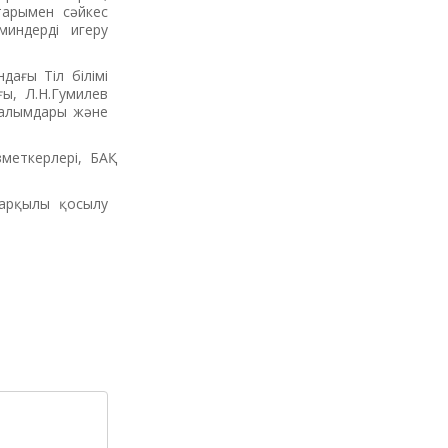
тарымен сәйкес
миндерді игеру
ағы Тіл білімі
ы, Л.Н.Гумилев
ғалымдары және
меткерлері, БАҚ
арқылы қосылу