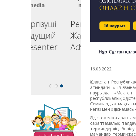
media
media
ргізуші
Реклама
едущий
Жарнама
esenter
Advertising
16.03.2022
Қазақстан Республик
атындағы «Тіл-Қазы
наурызда «Мектеп 
республикалық әдісте
Семинардың мақсаты 
негізі мен әдіснамас
The site "Balatili.kz"
contains a variety of
Әдістемелік-сарап
tasks and exercises for
сараптамалық талдау
teaching children to
терминдердің беріл
read and write.
мамандар терминжаса