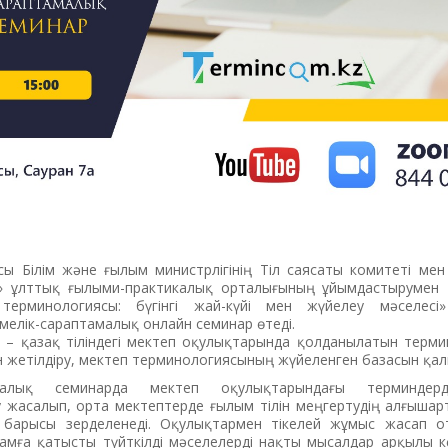
асы Білім және ғылым министрлігінің Тіл саясаты комитеті м
на» ұлттық ғылыми-практикалық орталығының ұйымдастырумен
терминологиясы: бүгінгі жай-күйі мен жүйелеу мәселесі
мелік-сараптамалық онлайн семинар өтеді.
– қазақ тіліндегі мектеп оқулықтарында қолданылатын терми
ын жетілдіру, мектеп терминологиясының жүйеленген базасын қа
тамалық семинарда мектеп оқулықтарындағы терминдерд
 жасалып, орта мектептерде ғылым тілін меңгертудің алғышар
у барысы зерделенеді. Оқулықтармен тікелей жұмыс жасап о
мға қатысты түйткілді мәселелерді нақты мысалдар арқылы к