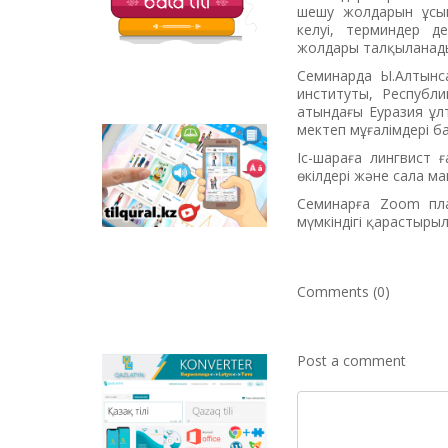
шешу жолдарын ұсын
келуі, терминдер д
жолдары талқыланад
Семинарда Ы.Алтынса
институты, Республи
атындағы Еуразия ұл
мектеп мұғалімдері б
Tilqural.kz - is a web
Іс-шараға лингвист 
service for the gradual
өкілдері және сала м
study of the state
language. The website
Семинарға Zoom пл
contains an online
мүмкіндігі қарастырыл
course of A1 level on
writing a new alphabet
and orthographic
Comments (0)
rules, learning to read.
Post a comment
Qazlatyn.kz - is a multi-
functional converter
that transforms texts
from Cyrillic to Latin