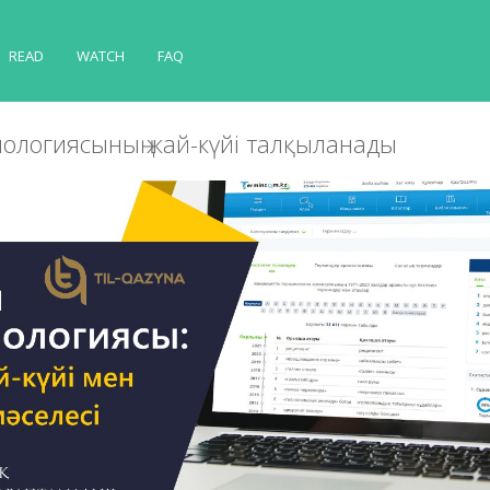
READ
WATCH
FAQ
ологиясының жай-күйі талқыланады