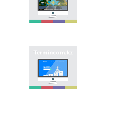
onomastic names by
means of collection of
information on names
of streets, population
centers, institutions
and different objects
in regions of the
country and creation
of single base of
Kazakh onomastics.
Site “termincom.kz”
contributes to
classification of
Kazakh vocabulary,
complement of
terminological
reserve, matching of
terms and names with
norms of Kazakh
language. All terms,
which are used
nowadays, are given
on the site for
achievement of this
objective.