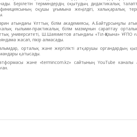
ады. Берілетін терминдердің оқытудың дидактикалық талап
ефинициясының оқушы ұғымына жеңілдігі, халықаралық тер
ы.
рин атындағы Ұлттық білім академиясы, А.Байтұрсынұлы атынд
калық ғылыми-практикалық білім мазмұнын сараптау орталығ
ттық университеті, Ш.Шаяхметов атындағы «Тіл-Қазына» ҰҒПО 
аяндама жасап, пікір алмасады.
ғалымдар, орталық және жергілікті атқарушы органдардың қыз
амандары қатысады.
атформасы және «termincom.kz» сайтының YouTube каналы 
ған.