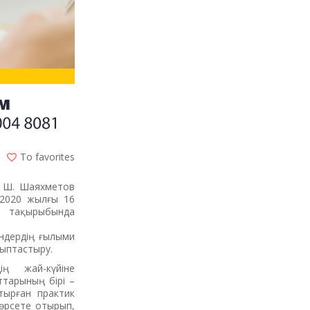
To favorites
ен Ш. Шаяхметов
 2020 жылғы 16
» тақырыбында
ндердің ғылыми
лыптастыру.
ің жай-күйіне
ттарының бірі –
тырған практик
өрсете отырып,