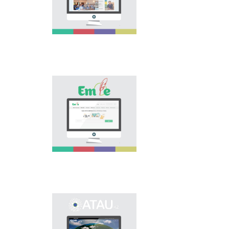
national language.
Portal “Til alemi”, which
is the first project of
our country in this
area, is devoted to
solution of this current
problem.
Electronic base
“emle.kz” is devoted to
orthography of Kazakh
language. Following is
presented in the base:
spelling dictionary of
words approved and
applied in Kazakh
language, spelling
rules, and also
scientific literature in
this area.
Primary purpose of
onomastic electronic
base is unification of