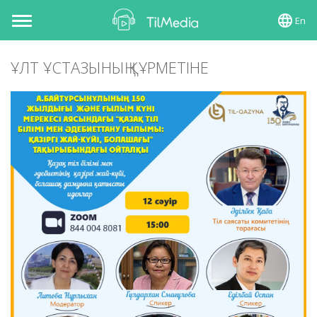
En
Toggle
navigation
ҰЛТ ҰСТАЗЫНЫҢ ҚҰРМЕТІНЕ