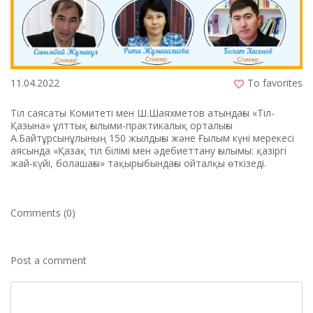
11.04.2022
To favorites
Тіл саясаты Комитеті мен Ш.Шаяхметов атындағы «Тіл-
Қазына» ұлттық ғылыми-практикалық орталығы
А.Байтұрсынұлының 150 жылдығы жəне Ғылым күні мерекесі
аясында «Қазақ тіл білімі мен əдебиеттану ғылымы: қазіргі
жай-күйі, болашағы» тақырыбындағы ойталқы өткізеді.
Comments (0)
Post a comment