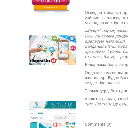
Осындай ойларын орта
уайымға салынып, қо
мысалдар келтіре оты
«Қазіргі нарық зама
Осы үш салаға дендеп
араласуы неғайбыл. 
Tilqural.kz - is a web
қолданылыпты. Қарап 
service for the gradual
артпайды. Себебі, с
study of the state
ету жағы баяу
», – де
language. The website
contains an online
Бағдарлама барысында
course of A1 level on
Онда кез келген шаң
writing a new alphabet
жинағы тұр. Бұдан ба
and orthographic
кездестіре аласыз.
rules, learning to read.
Терминдерді бекіту иг
Алаштың ардақтысы Ғ
тиіс.
Біз тілімізді қ
Qazlatyn.kz - is a multi-
functional converter
that transforms texts
from Cyrillic to Latin
Comments (0)