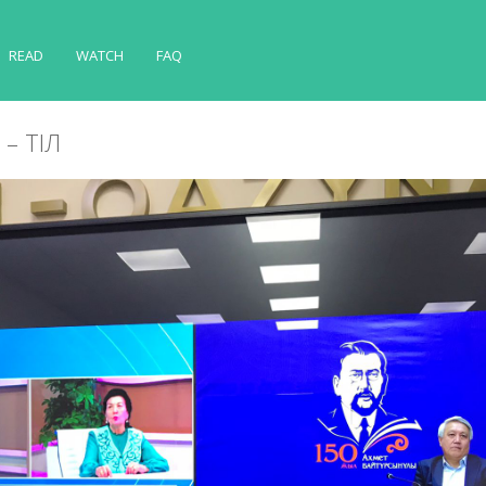
READ
WATCH
FAQ
 – ТІЛ