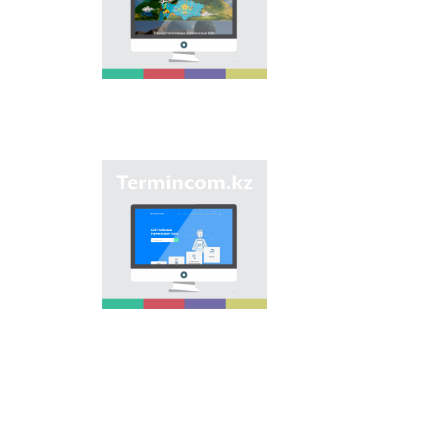
onomastic names by
means of collection of
information on names
of streets, population
centers, institutions
and different objects
in regions of the
country and creation
of single base of
Kazakh onomastics.
Site “termincom.kz”
contributes to
classification of
Kazakh vocabulary,
complement of
terminological
reserve, matching of
terms and names with
norms of Kazakh
language. All terms,
which are used
nowadays, are given
on the site for
achievement of this
objective.