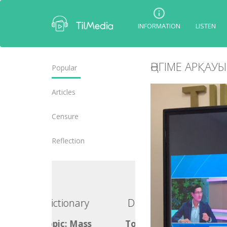
INFORMATION
LISTEN
ӘҢГІМЕ АРҚАУЫ
Popular
Articles
Censure
Reflection
ctionary
Dictionary
ic: Mass
Topic: Mass