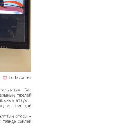
To favorites
талығының Бас
дарының тікелей
рыбының атауы –
ңгіме өзегі қай
 Ұлттың атасы –
 тілінде сөйлей