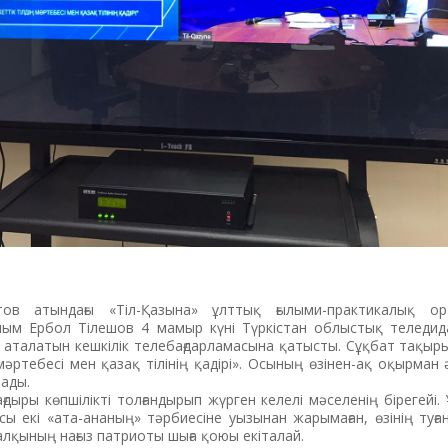
ов атындағы «Тіл-Қазына» ұлттық ғылыми-практикалық ор
ғалым Ербол Тілешов 4 мамыр күні Түркістан облыстық теледи
 аталатын кешкілік телебағдарламасына қатысты. Сұқбат тақы
мәртебесі мен қазақ тілінің қадірі». Осының өзінен-ақ оқырман ә
рады.
ағдыры көпшілікті толғандырып жүрген келелі мәселенің бірегейі.
осы екі «ата-ананың» тәрбиесіне уызынан жарымаған, өзінің туған
лқының нағыз патриоты шыға қоюы екіталай.