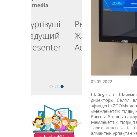
media
media
ргізуші
Реклама
едущий
Жарнама
esenter
Advertising
05.05.2022
Шайсұлтан Шаяхмет
директоры, белгілі 
эфирдегі «ZOOM» деп
«Мемлекеттік тілдің 
The site "Balatili.kz"
бағытта болғанын аңға
contains a variety of
Мемлекеттік тілдің т
tasks and exercises for
тарих, анасы – тіл, 
teaching children to
алмайтын ұрпақтан ха
read and write.