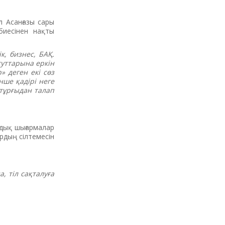
л Асанғазы сары
биесінен нақты
к, бизнес, БАҚ.
туттарына еркін
 деген екі сөз
нше қадірі неге
 тұрғыдан талап
мдық шығармалар
рдың сілтемесін
а, тіл сақталуға