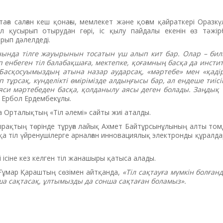
ға салған кеш қонағы, мемлекет және қоғам қайраткері Оразкү
л қусырып отырудан гөрі, іс қылу пайдалы екенін өз тәжір
рып дәлелдеді.
нында тілге жауырынын тосатын үш алып кит бар. Олар – билі
 енбеген тіл балабақшаға, мектепке, қоғамның басқа да инсти
Басқосуымыздың атына назар аударсақ, «мәртебе» мен «қадір»
тұрсақ, күнделікті өмірімізде алдыңғысы бар, ал ендеше тиісі
аяси мәртебеден басқа, қолданылу аясы деген болады. Заңдық
ді Ербол Ердембекұлы.
 Орталықтың «Тіл әлемі» сайты жиі аталды.
ырақтың төрінде тұруға лайық Ахмет Байтұрсынұлының алты то
сқа тіл үйренушілерге арналған инновациялық электронды құралда
і ісіне кез келген тіл жанашыры қатыса алады.
ұмар Қараштың сөзімен айтқанда,
«Тіл сақтауға мүмкін болғанд
анша сақтасақ, ұлтымызды да сонша сақтаған боламыз
»
.