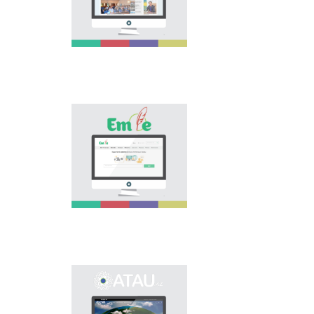
national language.
Portal “Til alemi”, which
is the first project of
our country in this
area, is devoted to
solution of this current
problem.
Electronic base
“emle.kz” is devoted to
orthography of Kazakh
language. Following is
presented in the base:
spelling dictionary of
words approved and
applied in Kazakh
language, spelling
rules, and also
scientific literature in
this area.
Primary purpose of
onomastic electronic
base is unification of