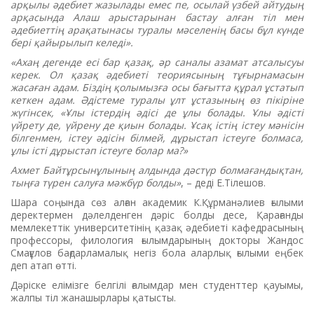
арқылы әдебиет жазылады емес пе, осылай үзбей айтудың
арқасында Алаш арыстарынан бастау алған тіл мен
әдебиеттің арақатынасы туралы мәселенің басы бұл күнде
бері қайырылып келеді».
«Ахаң дегенде есі бар қазақ, әр саналы азамат атсалысуы
керек. Ол қазақ әдебиеті теориясының тұғырнамасын
жасаған адам. Біздің қолымызға осы бағытта құрал ұстатып
кеткен адам. Әдістеме туралы ұлт ұстазының өз пікіріне
жүгінсек, «Ұлы істердің әдісі де ұлы болады. Ұлы әдісті
үйрету де, үйрену де қиын болады. Ұсақ істің істеу мәнісін
білгенмен, істеу әдісін білмей, дұрыстап істеуге болмаса,
ұлы істі дұрыстап істеуге болар ма?»
Ахмет Байтұрсынұлының алдында дәстүр болмағандықтан,
тыңға түрен салуға мәжбүр болды»
, – деді Е.Тілешов.
Шара соңында сөз алған академик К.Құрманәлиев ғылыми
деректермен дәлелденген дәріс болды десе, Қарағанды
мемлекеттік университетінің қазақ әдебиеті кафедрасының
профессоры, филология ғылымдарының докторы Жандос
Смағұлов бағдарламалық негіз бола аларлық ғылыми еңбек
деп атап өтті.
Дәріске елімізге белгілі ғалымдар мен студенттер қауымы,
жалпы тіл жанашырлары қатысты.