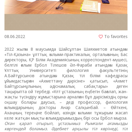
08.06.2022
To favorites
2022 жылғы 8 маусымда Шайсұлтан Шаяхметов атындағы
«Тіл-Қазына» ұлттық ғылыми-практикалық орталығының Бас
директоры, ҚР Білім Академиясының корреспондент-мүшесі,
белгілі ғалым Ербол Тілешов Әл-Фараби атындағы Қазақ
Ұлттық Университеті филология факультетінің
А.Байтұрсынов атындағы Қазақ тіл білімі кафедрасы
ұйымдастырған «Ахметтану дәрісіне» қатысып, «Ахмет
Байтұрсынұлының әдіснамалық сабақтары» деген
тақырыпта ой тербеді. «Ұлт ұстазының еңбегін бағалап, жан-
жақты түсіндіру жұмыстарына арналған бұл дәрісіміздің орны
оқшау болары даусыз, – деді профессор, филология
ғылымдарының докторы Анар Салқынбай. – Өйткені,
Ахаңның тереңіне бойлап, өзіндік ғылыми тұжырым жасап
келе жатқан мықты ғалымдарымыздың бірі осы Ербол мырза.
Оған қарап отырып, ұстазымыз Рымғали ағамызды
көргендей боламыз. Әдебиет арқылы тіл көрінеді, тіл