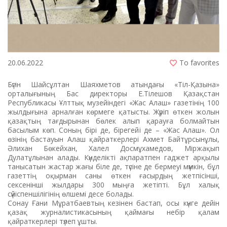
20.06.2022
To favorites
Бүгін Шайсұлтан Шаяхметов атындағы «Тіл-Қазына»
орталығының Бас директоры Е.Тілешов Қазақстан
Республикасы Ұлттық музейіндегі «Жас Алаш» газетінің 100
жылдығына арналған көрмеге қатысты. Жүріп өткен жолын
қазақтың тағдырынан бөлек алып қарауға болмайтын
басылым көп. Соның бірі де, бірегейі де – «Жас Алаш». Ол
өзінің бастауын Алаш қайраткерлері Ахмет Байтұрсынұлы,
Әлихан Бөкейхан, Халел Досмұхамедов, Міржақып
Дулатұлынан алады. Күнделікті ақпаратпен гаджет арқылы
танысатын жастар жағы біле де, түсіне де бермеуі мүмкін, бұл
газеттің оқырман саны өткен ғасырдың жетпiсiншi,
сексенiншi жылдары 300 мыңға жетіпті. Бұл халық
сүйіспеншілігінің өлшемі десе болады.
Сонау Ғани Мұратбаевтың кезінен бастап, осы күнге дейін
қазақ журналистикасының қаймағы небір қалам
қайраткерлері түлеп ұшты.