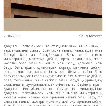
20.06.2022
To favorites
Қазақстан Республикасы Конституциясының 44-бабының 3
тармақшасына сәйкес Білім және ғылым министрлігі екіге
бөлінді. Қазақстан Республикасы Білім және ғылым
министрлігінің мектепке дейінгі, орта, техникалық және
кәсіптік, орта білімнен кейінгі білім беру, қосымша білім
беру, балалардың құқықтарын қорғау, мектепке дейінгі,
орта, техникалық және кәсіптік, орта білімнен кейінгі білім
беру саласындағы сапаны қамтамасыз ету, мектепке дейінгі,
орта, техникалық және кәсіптік білім беруді цифрландыру
саласындағы функциялары мен өкілеттіктері беріле отырып,
Қазақстан Республикасының Оқу-ағарту министрлігіне.
Қазақстан Республикасы Білім және ғылым министрлігінің
жоғары және жоғары оқу орнынан кейінгі білім беру, тіл
саясаты, ғылым, жоғары және жоғары оқу орнынан кейінгі
білім беру мен ғылым саласындағы сапаны қамтамасыз ету,