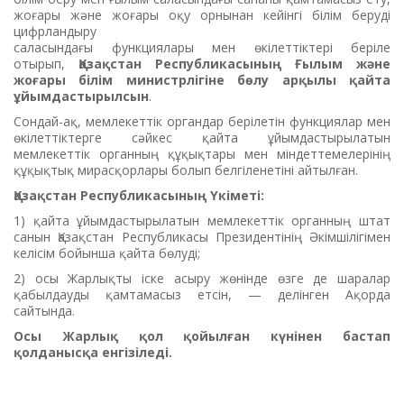
жоғары және жоғары оқу орнынан кейінгі білім беруді
цифрландыру
саласындағы функциялары мен өкілеттіктері беріле
отырып,
Қазақстан Республикасының Ғылым және
жоғары білім министрлігіне бөлу арқылы қайта
ұйымдастырылсын
.
Сондай-ақ, мемлекеттік органдар берілетін функциялар мен
өкілеттіктерге сәйкес қайта ұйымдастырылатын
мемлекеттік органның құқықтары мен міндеттемелерінің
құқықтық мирасқорлары болып белгіленетіні айтылған.
Қазақстан Республикасының Үкіметі:
1) қайта ұйымдастырылатын мемлекеттік органның штат
санын Қазақстан Республикасы Президентінің Әкімшілігімен
келісім бойынша қайта бөлуді;
2) осы Жарлықты іске асыру жөнінде өзге де шаралар
қабылдауды қамтамасыз етсін, — делінген Ақорда
сайтында.
Осы Жарлық қол қойылған күнінен бастап
қолданысқа енгізіледі.