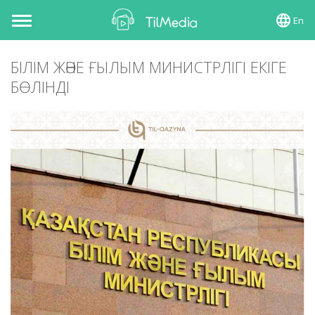
En
Toggle
navigation
БІЛІМ ЖӘНЕ ҒЫЛЫМ МИНИСТРЛІГІ ЕКІГЕ
БӨЛІНДІ