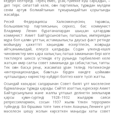
кедергі келтіреді. Терең емес, ұсақ-түйекке күш сарқады», –
деп теріс сипаттай келе, оған партиялық тұрғыдан мүлдем
сенім артуға болмайтынын тұжырымдайтын қорытынды
жасайды.
Ресей Федерациясы Халкомкеңесінің төрағасы,
большевиктер партиясының серкесі, бас коммунист
Владимир Ленин бұратаналардан шыққан қатардағы
коммунист Ахмет Байтұрсыновтың патшалық империядан
мұра боп қалған ұлттық астамшылықты даусыз факт ретінде
мойындау қажеттігі хақындағы ескертпесін, жоғарыда
айтқанымыздай, елеусіз қалдырды. Содан үлкенді-кішілі
чиновниктер мен қара халықтың патша заманынан бері өзге
тектілерге шексіз үстемдік ету рухында тәрбиеленіп келе
жатқан өмір салты совет заманында да сабақтастық тапты.
Тек оған басқа реңк, жасампаз ұран телінді. Нәтижесінде
«интернационалдық бағытқа» бірден көндіге қоймаған
«ұлтшылдық» көріністер күйдіргі боптез көзге түсіп жатты.
Осындай көзқарас салдарынан Совет билігі ұлт мәселесіне
бұрмалаңқы тұрғыда қарады. Сөйтіп азаттық күрескері Ахмет
Байтұрсынұлына және жалпы ұлтшыл делінетін зиялыларға
қарсы қуғын-сүргінді 1928–1932 жылдарғы саяси
репрессиялармен, сосын 1937 жылғы Үлкен террормен
түйіндеді. Біз біршама тілге тиек еткен Ахаңның Ленинге ұлт
мәселесін шешу жолын көрсеткен маңызды хаты совет