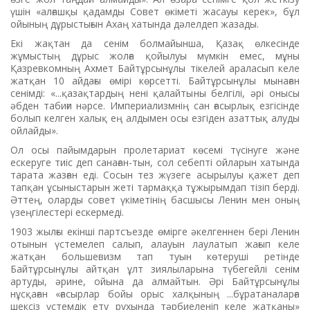
үшін «алғашқы қадамды Совет өкіметі жасауы керек», бұл
ойының дұрыстығын Ахаң хатында дәлелдеп жазады.
Екі жақтан да сенім болмайынша, Қазақ өлкесінде
жұмыстың дұрыс жолға қойылуы мүмкін емес, мұны
Қазревкомның Ахмет Байтұрсынұлы тікелей араласып келе
жатқан 10 айдағы өмірі көрсетті. Байтұрсынұлы мынаған
сенімді: «...қазақтардың нені қалайтыны белгілі, әрі онысы
әбден табиғи нәрсе. Империализмнің сан ғасырлық езгісінде
болып келген халық ең алдымен осы езгіден азаттық алуды
ойлайды».
Ол осы пайымдарын пролетариат көсемі түсінуге және
ескеруге тиіс деп санаған-тын, сол себепті ойларын хатында
тарата жазған еді. Сосын тез жүзеге асырылуы қажет деп
тапқан ұсыныстарын жеті тармаққа тұжырымдап тізіп берді.
Әттең, оларды совет үкіметінің басшысы Ленин мен оның
үзеңгілестері ескермеді.
1903 жылғы екінші партсъезде өмірге әкелгеннен бері Ленин
отынын үстемелеп салып, алауын лаулатып жағып келе
жатқан большевизм тап туын көтеруші ретінде
Байтұрсынұлы айтқан ұлт зиялыларына түбегейлі сенім
артуды, әрине, ойына да алмайтын. Әрі Байтұрсынұлы
нұсқаған «ғасырлар бойы орыс халқының ...бұратаналарға
шексіз үстемдік ету рухында тәрбиеленіп келе жатқаны»