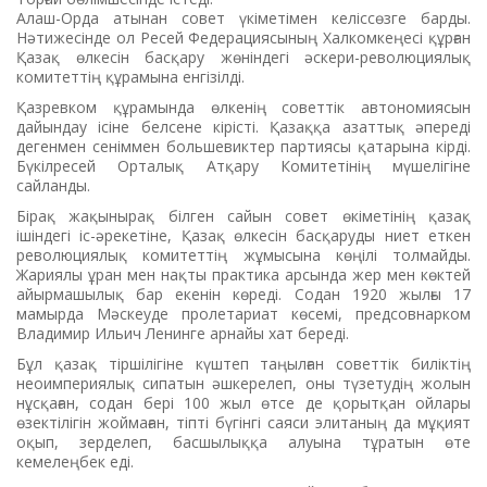
Алаш-Орда атынан совет үкіметімен келіссөзге барды.
Нәтижесінде ол Ресей Федерациясының Халкомкеңесі құрған
Қазақ өлкесін басқару жөніндегі әскери-революциялық
комитеттің құрамына енгізілді.
Қазревком құрамында өлкенің советтік автономиясын
дайындау ісіне белсене кірісті. Қазаққа азаттық әпереді
дегенмен сеніммен большевиктер партиясы қатарына кірді.
Бүкілресей Орталық Атқару Комитетінің мүшелігіне
сайланды.
Бірақ жақынырақ білген сайын совет өкіметінің қазақ
ішіндегі іс-әрекетіне, Қазақ өлкесін басқаруды ниет еткен
революциялық комитеттің жұмысына көңілі толмайды.
Жариялы ұран мен нақты практика арсында жер мен көктей
айырмашылық бар екенін көреді. Содан 1920 жылғы 17
мамырда Мәскеуде пролетариат көсемі, предсовнарком
Владимир Ильич Ленинге арнайы хат береді.
Бұл қазақ тіршілігіне күштеп таңылған советтік биліктің
неоимпериялық сипатын әшкерелеп, оны түзетудің жолын
нұсқаған, содан бері 100 жыл өтсе де қорытқан ойлары
өзектілігін жоймаған, тіпті бүгінгі саяси элитаның да мұқият
оқып, зерделеп, басшылыққа алуына тұратын өте
кемелеңбек еді.