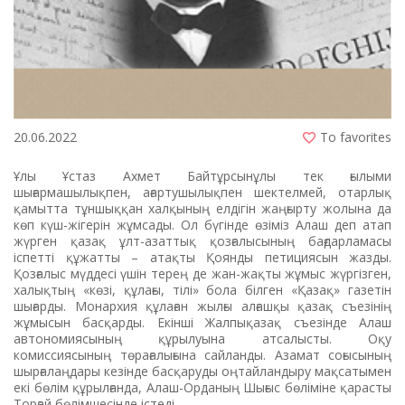
20.06.2022
To favorites
Ұлы Ұстаз Ахмет Байтұрсынұлы тек ғылыми
шығармашылықпен, ағартушылықпен шектелмей, отарлық
қамытта тұншыққан халқының елдігін жаңғырту жолына да
көп күш-жігерін жұмсады. Ол бүгінде өзіміз Алаш деп атап
жүрген қазақ ұлт-азаттық қозғалысының бағдарламасы
іспетті құжатты – атақты Қоянды петициясын жазды.
Қозғалыс мүддесі үшін терең де жан-жақты жұмыс жүргізген,
халықтың «көзі, құлағы, тілі» бола білген «Қазақ» газетін
шығарды. Монархия құлаған жылғы алғашқы қазақ съезінің
жұмысын басқарды. Екінші Жалпықазақ съезінде Алаш
автономиясының құрылуына атсалысты. Оқу
комиссиясының төрағалығына сайланды. Азамат соғысының
шырғалаңдары кезінде басқаруды оңтайландыру мақсатымен
екі бөлім құрылғанда, Алаш-Орданың Шығыс бөліміне қарасты
Торғай бөлімшесінде істеді.