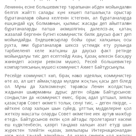
Лениннің есіне большевиктер тарапынан әбден мойындалған
белгілі жәйтті салады: күні кешегі патшалықта орыстар
бұратаналарға ойына келгенін істегенін, ал бұратаналарда
ешқандай құқ болмағанын, қылмыс жасады деп айыпталған
бұратаналарды патша әкімшілігінің дәлелсіз-ақ қатаң
жазалай бергенін бүгінгі коммунистік билік даусыз факт деп
мойындайды. Ендешеғасырлар бойы орыс халқының осы
рухта, яғни бұратаналарға шексіз үстемдік ету рухында
тәрбиеленіп келе жатқаны да даусыз факт ретінде
мойындалуы тиіс деп есептейді Ахаң, Қазақ өлкесін басқару
жөніндегі әскери ревком мүшесі, Ресей большевиктер
компартиясының мүшесі коммунист Ахмет Байтұрсынұлы.
Ресейде коммунист көп, бірақ нағыз идеялық коммунистер
өте аз, ал шет аймақтарда мүлдем жоқтың қасы деп біледі
ол. Мұны да Халкомкеңес төрағасы Ленин жолдастың
жадынан шығармағаны дұрыс деген ойдағы Байтұрсынов:
сондықтан да «коммунист емес, бірақ адал ұлтшыл, зиялы
қазақтарға Совет өкіметі толық сенуі тиіс, – деген пікірде, –
өйткені олар халқын шын сүйеді, ұлттық мүдделеріне қол
жеткізу мақсаты оларды Совет өкіметіне иек артуға мәжбүр
етеді». Байтұрсынов екпін қоя айтады: пролетариат көсемі
еш күдіктенбесін, қазіргі таңдаөз халқын азат етуді шын
жүректен тілейтін «қазақ зиялылары Интернационалдан
өзге жол таңдай алмайды». Ал өзара сенімге қол жеткізу