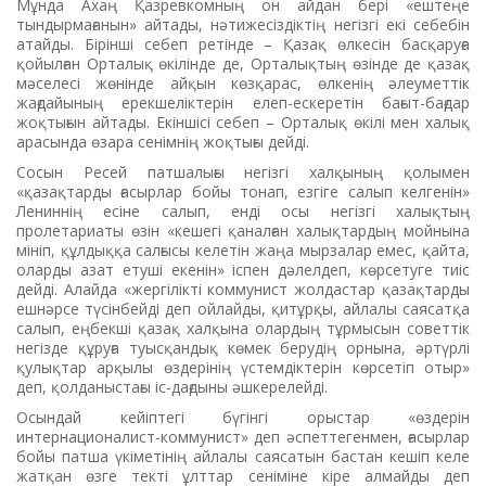
Мұнда Ахаң Қазревкомның он айдан бері «ештеңе
тындырмағанын» айтады, нәтижесіздіктің негізгі екі себебін
атайды. Бірінші себеп ретінде – Қазақ өлкесін басқаруға
қойылған Орталық өкілінде де, Орталықтың өзінде де қазақ
мәселесі жөнінде айқын көзқарас, өлкенің әлеуметтік
жағдайының ерекшеліктерін елеп-ескеретін бағыт-бағдар
жоқтығын айтады. Екіншісі себеп – Орталық өкілі мен халық
арасында өзара сенімнің жоқтығы дейді.
Сосын Ресей патшалығы негізгі халқының қолымен
«қазақтарды ғасырлар бойы тонап, езгіге салып келгенін»
Лениннің есіне салып, енді осы негізгі халықтың
пролетариаты өзін «кешегі қаналған халықтардың мойнына
мініп, құлдыққа салғысы келетін жаңа мырзалар емес, қайта,
оларды азат етуші екенін» іспен дәлелдеп, көрсетуге тиіс
дейді. Алайда «жергілікті коммунист жолдастар қазақтарды
ешнәрсе түсінбейді деп ойлайды, қитұрқы, айлалы саясатқа
салып, еңбекші қазақ халқына олардың тұрмысын советтік
негізде құруға туысқандық көмек берудің орнына, әртүрлі
қулықтар арқылы өздерінің үстемдіктерін көрсетіп отыр»
деп, қолданыстағы іс-дағдыны әшкерелейді.
Осындай кейіптегі бүгінгі орыстар «өздерін
интернационалист-коммунист» деп әспеттегенмен, ғасырлар
бойы патша үкіметінің айлалы саясатын бастан кешіп келе
жатқан өзге текті ұлттар сеніміне кіре алмайды деп