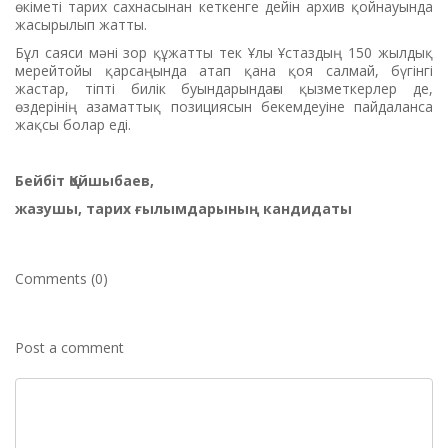
өкіметі тарих сахнасынан кеткенге дейін архив қойнауында
жасырылып жатты.
Бұл саяси мәні зор құжатты тек Ұлы Ұстаздың 150 жылдық
мерейтойы қарсаңында атап қана қоя салмай, бүгінгі
жастар, тіпті билік буындарындағы қызметкерлер де,
өздерінің азаматтық позициясын бекемдеуіне пайдаланса
жақсы болар еді.
Бейбіт Қойшыбаев,
жазушы, тарих ғылымдарының кандидаты
Comments (0)
Post a comment