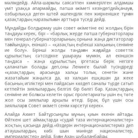
мәлімдейді. Айла-шарғылы саясатпен көмкерілген алдамшы
үміт ұзаққа апармайды, патша өкіметі кезіндегідейқанауға,
озбырлыққа деген іштей өшпенділік пен жиіркенішке тұнған
қазақтардың наразылығын арттыра түседі дейді.
Мұндайды болдырмау үшін совет өкіметіне екі жолдың бірін
таңдауы керек, бірі – «барлық жерде патша губернаторлары
мен генерал-губернаторларының орнына жаңа диктаторлар
тағайындау», екіншісі – «қазақтың еңбекші халқының сеніміне
ие болу». Бірінші жолды таңдаған жағдайда советтік
құрылыстың сәтсіздікке ұшырауы мүмкін, ал екіншісін
таңдаса – жаңа құрылыстың іргетасы берік негізге
қаланатын болады деп,оны Ленинге былай түсіндіреді:
«қазақтардың арасында халқы толық сенетін және
жазатайым жаңылса да, өз халқын ешқашан да жеке
басының игіліктері мен пайдасын көздеп саналы түрде сатып
кетпейтін зиялылардың белгілі бір бөлігі бар. Қазақтардың
сеніміне ие болғысы келетін орыс пролетариаты үшін ең төте
жол осы зиялылар арқылы өтеді. Бірақ бұл үшін осы
зиялыларға Совет өкіметі сенім көрсетуі керек».
Алайда Ахмет Байтұрсынұлы мұның қиын екенін айтады.
Өйткені шет аймақтарда «судай таза интернационалистер»
жоқтың қасында дейді.«Өздерін интернационалистерміз деп
атаушылардың көбі шын мәнінде националистер,
империалистер» дейді. Бұған Ахаң шүбәланбайды.