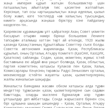
жаңа империя құрып жатқан большевиктер үшін
патшалықтың айыпталуға тиіс қасиетіне жатпайтын.
Керісінше, тап осы «артықшылықты» жаңа идеялық қызыл
бояу жағып, өзге тектілерді «аға халықтың туысқандық
көмегі» арқасында жаңаша біріктіру ісіне пайдалану
көзделген-тін...
Қазревком құрамындағы ұлт қайраткері Ахаң Совет үкіметін
басқарып отырған нөмірі бірінші большевик Ленинге
тапсырған аталмыш хаттан төрт ай өткенде, 1920 жылғы
қазанда Қазақстанның Құрылтайшы Советтер съезі болды.
Советтік автономия жарияланды. Қазақ Республикасы
құрылып, оның Орталық Атқару Комитеті (ҚазОАК, КазЦИК,
Қазатком) сайланды. Содан, қазақ өкіметінің жұмыс істей
бастағанына екі айдай ғана уақыт болғанда, Қазақ облыстық
партия комитетінің хатшысы Кулаков пен Қазақ Халық
Комиссарлары Кеңесінің төрағасы Радус-Зенькович орталық
мекемелерде істейтін жауапты қазақ қызметкерлерінің
жалпы жиналысын шақырды.
Жиналыста баяндама жасаған обком хатшысы алда тұрған
міндеттер тұрғысынан қазақ қызметкерлеріне сын садағын
бағыттады, оларды мәселені бұрмалауға әзір тұрған
ұлтшылдар деп ғайбаттады. Сонда жарыссөзге бірінен соң
бірі құлшына шыққан шешендер – Қазақ Орталық Атқару
Комитетінің мүшелері Смағұл Сәдуақасов пен Дінше Әділов