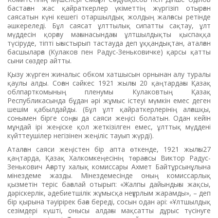
бастаған жас қайраткерлер үкіметтің жүргізіп отырған
саясатын күні кешегі отаршылдық жолдың жалғасы ретінде
әшкереледі. Бұл саясат ұлттылық сипатты сақтау, ұлт
мүддесін қорғау мағынасындағы ұлтшылдықты қыспаққа
түсіруде, тіпті ығыстырып тастауда деп ұққандықтан, аталған
басшыларға (Кулаков пен Радус-Зеньковичке) қарсы қатты
сыни сөздер айтты.
Қызу жүрген жиналыс обком хатшысын орнынан алу туралы
қаулы алды. Соған сәйкес 1921 жылғы 20 қаңтардағы Қазақ
облпарткомының пленумы Кулаковтың Қазақ
Республикасында бұдан әрі жұмыс істеуі мүмкін емес деген
шешім қабылдайды. (Бұл ұлт қайраткерлерінің алғашқы,
сонымен бірге соңғы да саяси жеңісі болатын. Одан кейін
мұндай ірі жеңіске қол жеткізілген емес, ұлттық мүддені
күйттеушілер негізінен жеңіліс тауып жүрді).
Аталған саяси жеңістен бір апта өткенде, 1921 жылғы27
қаңтарда, Қазақ Халкомкеңесінің төрағасы Виктор Радус-
Зенькович Ағарту халық комиссары Ахмет Байтұрсынұлына
мінездеме жазды. Мінездемесінде оның комиссарлық
қызметін теріс бағалай отырып: «Жалпы дайындығы жақсы,
дәріскерлік, әдебиетшілік жұмысқа неғұрлым жарамды», – деп
бір қырына тәуірірек баға береді, сосын одан әрі: «Ұлтшылдық
сезімдері күшті, онысы алдағы мақсатты дұрыс түсінуге