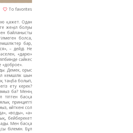
To favorites
қою қажет. Одан
уге жеңіл болуы
имен байланысты
ілмеген болса,
мшіліктер бар,
я», – дейді. Не
әселен, «дарю»
іпбиінде сәйкес
е «доброе».
ды. Демек, орыс
ұл кемшілік шын
ық таңба болып,
егіз ету керек?
амыз ба? Менің
л тіптен басқа
иялық принципті
мыз, өйткені сол
а», «воды», «а»
лық, бейберекет
лады. Мен басқа
сы білемін. Бұл