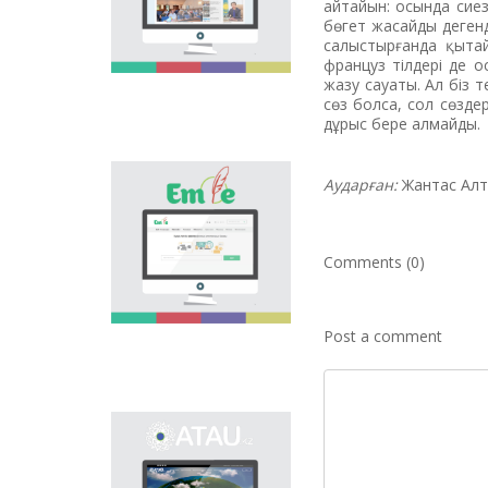
айтайын: осында сие
national language.
бөгет жасайды дегенд
Portal “Til alemi”, which
салыстырғанда қытай
is the first project of
француз тілдері де о
our country in this
жазу сауаты. Ал біз 
area, is devoted to
сөз болса, сол сөзде
solution of this current
дұрыс бере алмайды.
problem.
Аударған:
Жантас Алт
Electronic base
“emle.kz” is devoted to
orthography of Kazakh
language. Following is
Comments (0)
presented in the base:
spelling dictionary of
words approved and
applied in Kazakh
Post a comment
language, spelling
rules, and also
scientific literature in
this area.
Primary purpose of
onomastic electronic
base is unification of