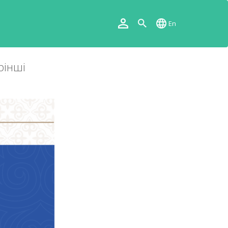
En
рінші