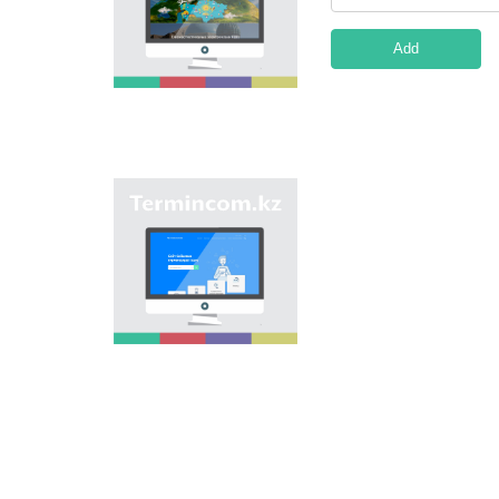
onomastic names by
means of collection of
information on names
Add
of streets, population
centers, institutions
and different objects
in regions of the
country and creation
of single base of
Kazakh onomastics.
Site “termincom.kz”
contributes to
classification of
Kazakh vocabulary,
complement of
terminological
reserve, matching of
terms and names with
norms of Kazakh
language. All terms,
which are used
nowadays, are given
on the site for
achievement of this
objective.