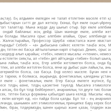
лақтау). Ең алдымен емледен не талап етілетінін мәселе етіп 
л дыбыстарын сәтті де дәл жеткізу. Екінші, бұл емле оқып-үйрен
егізгі талаптар. Мына жерде дау шығып отыр. Бірі емле әліпб
ер ондай байланыс жоқ дейді. Шын мәнінде емле, әліпби жет
ы болады. Мысалға орыс әліпбиін алайық. Орыс әліпбиінде ке
». Жалғастырайық. Профессор Щерба: «хвасталса және хвасталс
тырады? Себебі – «а» дыбысына сәйкес келетін таңба жоқ. М
-дің тіптен екі басқа айтылатынын көріп отырсыз. Демек, орыс әл
 сөздерді алып қарайық: «тебе», немесе мысалы: «чтение», немес
 естілетін сияқты, ал «тебе» деп айтқанда «тибие» болып шыға
сына лайық таңба жоқ. Егер әліпби жетілмеген болса, онда б
етпек, ал әліпби жетілген болса, яғни әр дыбыс үшін лайықты, ан
ермейтін болса, сөз басқа. Енді келесі мәселе. Бұған нені н
е тарихи, я болмаса, ақырында, фонетикалық қағиданы ұстан
л емле – фонетикалық емле. Егер басқа емлеге жүгінсе, бұ
есе тілдің өзіне, тілдің қасиетіне тәуелді. Мысалға этимолог
 алсақ, біз бұл тілді бейберекет, анархиялық тіл деуге тиіс бола
ертсек, тіптен басқа форманы қабылдап шыға келеді. Мысалы: «вад
екпін өзгеріп еді, «о» пайда бола қалды. Бұл тіл – ең анархия
олғанда, шынымен әлгі этимологиялық принципке бару керек бо
ймін, бірақ тілдеріміздің ішінен қырғыз және қазақ тілдерін жақ