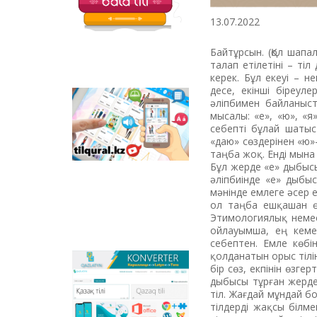
13.07.2022
Байтұрсын. (Қол шапа
талап етілетіні – ті
керек. Бұл екеуі – н
десе, екінші біреул
әліпбимен байланыст
Tilqural.kz - is a web
мысалы: «е», «ю», «я
service for the gradual
себепті бұлай шатыс
study of the state
«даю» сөздерінен «ю»
language. The website
таңба жоқ. Енді мына
contains an online
Бұл жерде «е» дыбысы
course of A1 level on
әліпбиінде «е» дыбы
writing a new alphabet
мәнінде емлеге әсер 
and orthographic
ол таңба ешқашан өзг
rules, learning to read.
Этимологиялық немес
ойлауымша, ең кеме
себептен. Емле көбін
қолданатын орыс тілін
Qazlatyn.kz - is a multi-
бір сөз, екпінін өзг
functional converter
дыбысы тұрған жерде 
that transforms texts
тіл. Жағдай мұндай б
from Cyrillic to Latin
тілдерді жақсы білме