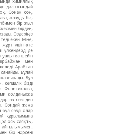
оңында химиялық
рде дәл осындай
оқ. Сонан соң,
лық жазуды біз,
іпбимен бір жыл
жесімен бірдей,
зады. Өздеріңіз
еді екен. Міне,
 жұрт үшін өте
і үлкендерді де
ы уақытқа шейін
зірбайжан мен
келеді. Арабтан
 санайды. Бұлай
 жазғырады. Бұл
 көпшілік бізді
з. Фонетикалық
ыми қолданысқа
дар өз сөзі деп
ды. Сондай жаңа
н бұл сөзді олар
дай құрылымына
Дәл осы сияқты,
айтылымымен,
мен бір нәрсені