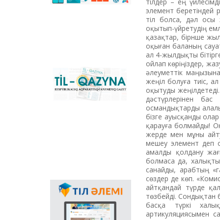
and to direct text in
тілдер – ең үйлесім
online mode, and the
элемент беретіндей р
main national portal
тіл болса, дәл осы 
that supports the
оқытып-үйретудің емл
process of transition
қазақтар, бірнше жыл
to Latin graphics in the
оқыған баланың сауа
country. You can
ал 4-жылдықты бітірг
download the offline
ойлап көріңіздер, жа
version of the
әлеуметтік маңызына
Republican
converter for
жеңіл болуға тиіс, а
informative
Windows, applications
оқытуды жеңілдетеді.
newspaper «Til-
for MS Office, plugins
дәстүрлерінен бас
Qazyna»
and mobile
османдықтарды алалы
applications for
бізге ауысқанды олар
Android, iOS
қарауға болмайды! О
platforms.
жерде мен мұны айтуғ
мешеу элемент деп о
амалды қолдану жағы
болмаса да, халықтың
санайды, арабтың «г
сөздер де көп. «Комис
айтқандай түрде қа
Language propaganda
төзбейді. Сондықтан 
through Internet plays
басқа түркі халы
special role in
артикуляциясымен са
extension of scope of