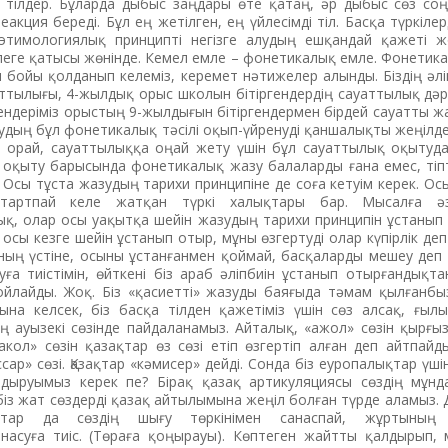
ді тілдер. Бұларда дыбыс заңдары өте қатаң, әр дыбыс сөз с
еакция береді. Бұл ең жетілген, ең үйлесімді тіл. Басқа түркіле
этимологиялық принципті негізге алудың ешқандай қажеті ж
еге қатысы жөнінде. Кемел емле – фонетикалық емле. Фонетика
 бойы қолданып келеміз, керемет нәтижелер алынды. Біздің әл
ттылығы, 4-жылдық орыс школын бітіргендердің сауаттылық дәр
ендеріміз орыстың 9-жылдығын бітіргендермен бірдей сауатты жа
зудың бұл фонетикалық тәсілі оқып-үйренуді қаншалықты жеңілдет
 орай, сауаттылыққа оңай жету үшін бұл сауаттылық оқытуда
л оқыту барысында фонетикалық жазу балаларды ғана емес, тіпт
 Осы тұста жазудың тарихи принципіне де соға кетуім керек. Ос
 тартпай келе жатқан түркі халықтары бар. Мысалға ә
қ, олар осы уақытқа шейін жазудың тарихи принципін ұстанып 
 осы кезге шейін ұстанып отыр, мұны өзгертуді олар күпірлік деп
ның үстіне, осыны ұстанғанмен қоймай, басқаларды мешеу деп
а тиістімін, өйткені біз араб әліпбиін ұстанып отырғандықтан,
йлайды. Жоқ. Біз «қасиетті» жазуды баяғыда тәмам қылғанбы
на келсек, біз басқа тілден қажетіміз үшін сөз алсақ, ғыл
 ауызекі сөзінде пайдаланамыз. Айталық, «ажол» сөзін қырғыз
акол» сөзін қазақтар өз сөзі етіп өзгертіп алған деп айтпай
сар» сөзі. Қазақтар «кәмисер» дейді. Сонда біз еуропалықтар үші
лдыруымыз керек пе? Бірақ қазақ артикуляциясы сөздің мұн
біз жат сөздерді қазақ айтылымына жеңіл болған түрде аламыз. 
қтар да сөздің шығу төркінімен санаспай, жұртының 
насуға тиіс. (Төраға қоңырауы). Көптеген жайтты қалдырып, 