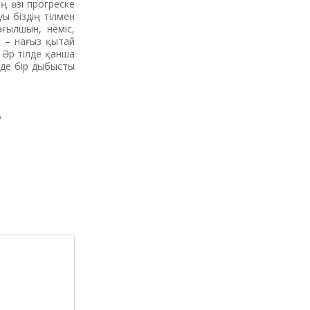
ң өзі прогреске
ы біздің тілмен
ағылшын, неміс,
з – нағыз қытай
 Әр тілде қанша
 де бір дыбысты
р