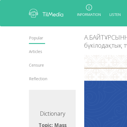
INFORMATION
LISTEN
А.БАЙТҰРСЫНН
Popular
бүкілодақтық т
Articles
Censure
Reflection
ctionary
Dictionary
ic: Mass
Topic: Mass