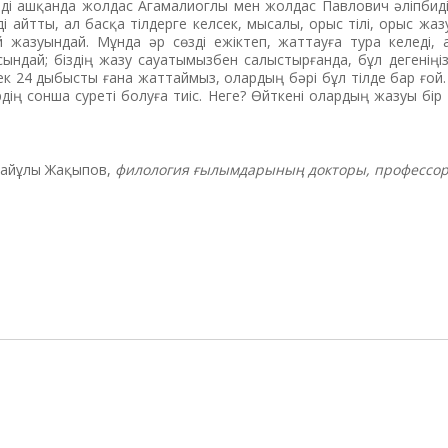
зді ашқанда жолдас Агамалиоглы мен жолдас Павлович әліпбиді
і айтты, ал басқа тілдерге келсек, мысалы, орыс тілі, орыс жазу
 жазуындай. Мұнда әр сөзді ежіктеп, жаттауға тура келеді, 
сындай; біздің жазу сауатымызбен салыстырғанда, бұл дегеніңі
тек 24 дыбысты ғана жаттаймыз, олардың бәрі бұл тілде бар ғой.
рдің сонша суреті болуға тиіс. Неге? Өйткені олардың жазуы бір
айұлы Жақыпов,
филология ғылымдарының докторы, профессо