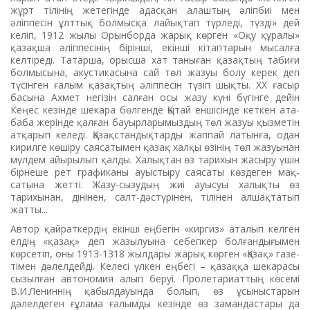
жұрт тілінің жетегінде адасқан алаштың әліпбиі мен
әліппесін ұлттық болмысқа лайықтап түр­леді, түзді» дей
келіп, 1912 жылы Орынборда жарық көрген «Оқу құралы»
қазақша әліп­песінің бі­рінші, екінші кітаптарын мы­салға
келтіреді. Татарша, орысша хат таныған қазақтың табиғи
болмысына, акустикасына сай төл жазуы болу керек деп
түсінген ғалым қазақтың әліппесін түзіп шықты. ХХ ғасыр
басына Ахмет негізін салған осы жазу күні бү­гінге дейін
Кеңес кезінде шекара бөлгенде Қытай еншісінде кеткен ата-
баба жерінде қалған бауырларымыздың төл жазуы қызметін
атқарып келеді. Қазақ­стандықтарды жаппай латынға, одан
кирилге көшіру саясатымен қазақ халқы өзінің төл жазуынан
мүлдем айырылып қалды. Халықтан өз тарихын жасыру үшін
бірнеше рет графиканы ауыс­тыру саясаты көздеген мақ­
сатына жетті. Жазу-сызудың жиі ауысуы халықты өз
тарихынан, дінінен, салт-дәстүрінен, тілінен алшақтатып
жатты...
Автор қайраткердің екінші еңбегін «киргиз» аталып келген
елдің «қазақ» деп жазылуы­на себепкер болғандығымен
көрсе­тіп, оны 1913-1318 жылда­ры жарық көрген «Қазақ» газе­
ті­мен дәлелдейді. Келесі үл­кен еңбегі – қазаққа шекарасы
сы­зылған автономия алып бе­руі. Пролетариаттың көсемі
В.И.Ленин­нің қабылдауында болып, өз ұсыныстарын
дәлелдеген ғұлама ғалымды кезінде өз замандастары да