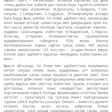
«Қазақ» газеті – көсемсөздегі ал­ғашқы қарлығаш еді. Қазақ
тілінің ды­быстық жүйесін дәл тапқан Ахаң түрлеген әліпби­ге
замандастары Ә.Бөкейхан, М.Дулатұлы, Е.Омарұлы, Т.Шо­
нанұлы, С.Сей­фуллин, С.Сә­дуақас, М.Омар­ханұлы жоға­ры
баға берді. Қазақ әліпбиі, тіл бі­лімі, әдебиеттану, көсемсөздің
жеке ғылым ретінде қалыпта­суы мен дамуындағы ерен ең­
бегі нақты деректер негізінде таратыла талданған. Көркем ­
аудар­ма саласындағы еңбектері Ю.Жа­довская, С.Надсон,
Воль­тер, А.Пушкин, М.Лер­мон­товтан тәржімалаған
аударма­ларымен түйінделсе, 1926 жы­лы Мәскеу
баспаханасынан жарық көрген қазақ елінің 400 жылғы
тарихы жинақталған «23 жоқтау» – атадан-балаға мирас
болған ауыз әдебиеті мұрасын жинаудағы ең­бектерінің кө­
рінісі.
Қорыта айтқанда, тіл білімі мен әдебиеттану ғылымының
негізін салушы ғалым, ақын, аудармашы, ұлт жазуының
көшбасшысын қазақ халқы ешуақытта ұмытпақ емес. Оны
күні бүгінге дейін Ахмет Байтұрсынұлының өмірі мен қызметі,
әдеби мұрасы мен зерттеу еңбектері туралы отыздан аса
докторлық, алпысқа жуық кандидаттық диссертация
қорғалғанынан көруге болады. Қолымыздағы кітаптың бірінші
жетістігі – тұлғатануға тау тұлға­лы Ахмет Байтұрсынұлы
тура­лы сүбелі еңбектің қосылуы. Екін­ші­сі – Ахметтің дүниеге
келуі­нен ­бастап, өскен ортасы, қайрат­кер болып
қалыптасуы, түрлі ғы­лым салаларының негізін салуы, қилы