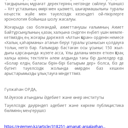
тағдырының мұрағат деректері­нің негізінде сөйлеуі. Үшіншісі
– ­Ұлт ұстазының өмірі мен қыз­меті, шығармашылығы туралы
кеңес­тік жүйе мен тәуелсіздік кезеңдегі ­ой-пікірлерге
хронология бойын­ша шолу жасалуы.
Жоғарыда сөз болғандай, ахметтанушы ғалымның Ахмет
Байтұрсынұлының қазақ хал­қына сіңірген еңбегі үшін мемле­
кетіміздің ең жоғары дәрежелі «Алтын Қыран» орденін немесе
«Халық қаһарманы» атағын беруі туралы ұсынысын қолдау­ға
толық негіз бар. Ғалымдар бастаған осы ұсыныс 150 жыл­
дығы қарсаңында жүзеге асса, Ұлы даланы мекен еткен Қазақ
халқы өзінің тек­тілігін әлем алдында тағы бір дәлел­дер еді.
«Болар елдің баласы бірін-бірі батырым дер» болса, біз де
бү­гінгі тәуелсіздік жолында өмір­ден баз кешкен
арыстарымызды ұлықтауға міндеттіміз.
Гүлжаһан ОРДА,
М.Әуезов атындағы Әдебиет және өнер институты
Тәуелсіздік дәуіріндегі әдебиет және көркем публицистика
бөлімінің меңгерушісі
https://egemen.kz/article/318251-amanat-arqalaghan...