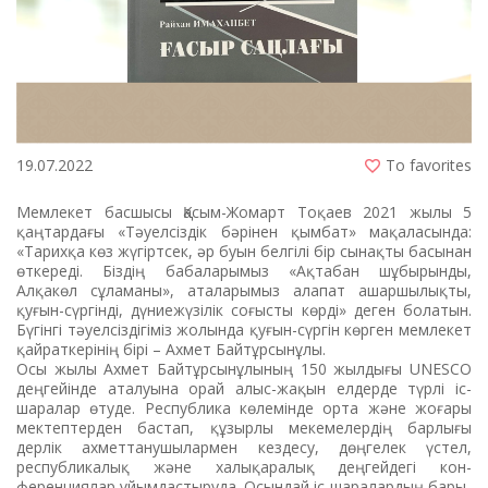
19.07.2022
To favorites
Мемлекет басшысы Қасым-Жомарт Тоқаев 2021 жылы 5
қаңтардағы «Тәуелсіздік бәрінен қымбат» мақаласында:
«Тарихқа көз жүгіртсек, әр буын белгілі бір сынақты басынан
өткереді. Біздің бабаларымыз «Ақтабан шұбырынды,
Алқакөл сұламаны», аталарымыз алапат ашаршылықты,
қуғын-сүргінді, дүниежүзілік соғысты көрді» деген болатын.
Бүгінгі тәуелсіздігіміз жолында қуғын-сүргін көрген мемлекет
қайраткерінің бірі – Ахмет Байтұрсынұлы.
Осы жылы Ахмет Бай­тұр­­сын­ұлының 150 жылдығы UNESCO
деңгейінде аталуына орай алыс-жақын елдерде түрлі іс-
шаралар өтуде. Республика кө­­­лемінде орта және жоғары
мек­тептерден бастап, құзырлы ме­кемелердің барлығы
дерлік ахмет­танушылармен кездесу, дөң­­­гелек үстел,
республикалық және халықаралық деңгейдегі кон­­­
ференциялар ұйымдастыру­­да. Осын­дай іс-шаралардың ба­ры­