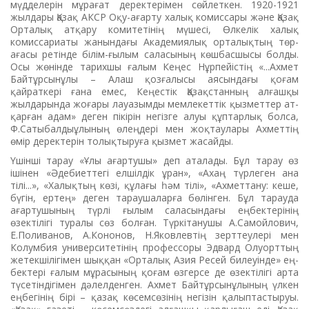
мүдделерін мұрағат деректерімен сөйлеткен. 1920-1921
жылдары Қазақ АКСР Оқу-ағарту халық комиссары және Қазақ
Орталық атқару ко­митетінің мүшесі, Өлкелік ха­лық
комиссариаты жанындағы Ака­демиялық орталықтың төр­
ағасы ретінде білім-ғылым сала­сының көшбасшысы болды.
Осы жөнінде тарихшы ғалым Кеңес Нұрпейістің «...Ахмет
Бай­тұрсынұлы – Алаш қозғалысы аясындағы қоғам
қайраткері ғана емес, Кеңестік Қазақстанның ал­ғашқы
жылдарында жоғары ла­уазымды мемлекеттік қызмет­тер ат­
қарған адам» деген пікірін не­гізге алуы құптарлық болса,
Ф.Сатыбалдыұлының өлеңдері мен жоқтаулары Ахметтің
өмір деректерін толықтыруға қызмет жасайды.
Үшінші тарау «Ұлы ағар­тушы» деп аталады. Бұл тарау өз
ішінен «Әдебиеттегі елшілдік ұран», «Ахаң түрлеген ана
тілі...», «Халықтың көзі, құлағы һәм тілі», «Ахметтану: кеше,
бүгін, ертең» деген тараушаларға бөлінген. Бұл тарауда
ағартушының түрлі ғылым саласындағы еңбек­тері­нің
өзектілігі туралы сөз бол­ған. Түркітанушы А.Самойлович,
Е.Поливанов, А.Кононов, Н.Яковлевтің зерттеулері мен
Колумбия университетінің профессоры Эдвард Олуорттың
же­­тек­шілігімен шыққан «Орта­лық Азия Ресей билеуінде» ең­
бек­тері ғалым мұрасының қо­ғам өзгерсе де өзектілігі арта
тү­се­тіндігімен дәлелденген. Ахмет Байтұрсынұлының үл­кен
еңбегінің бірі – қазақ көсемсөзі­нің негізін қалыптастыруы.