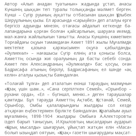
Автор «Алып анадан туатынын» жадында ұстап, ана­сы
Күншінің шыққан тегі туралы толыққанды мәлімет бер­ген.
Күн­ші – Сүгір руының ауқатты отбасынан шыққан Құлы­бек
Шеруұлының қызы. Ел арасында «сарыүйез» деп ата­луы ерге
бергісіз адуынды міне­зін, отағасы айдалып кеткенде ба­­
лапандарына қорған болған қай­сарлығын, шаруаға икемді,
мал-жанға жайлылығын танытты. Анасы Күншінің көмегімен
Торғайдағы оқуын тәмамдаған Ахмет 1891 жылы Мұғалімдік
мек­тепке қазына қаржысымен оқуға қабылданды.
«Әулиекөл» – нағашысы Сүгір елінің ата қонысы болса,
Ахметтің осында жиі оралуының да бас­ты себебі сонда.
Ахмет пен Алексан­дра­ның «Әуликөлде» бас қо­суы, оған
Бадрисафа атының бе­рілуі, Бад­рисафаның ел ішінде «ақ
келін» аталуы қызықты баян­далған.
«Толағай тұлға» деп аталатын екінші тараудың мазмұнын
­«Қа­зақ үшін шам...», «Сана серпілт­кен Семей», «Орынбор –
рухани орда», «Ел – бүгін­шіл, менікі...» деген тарау­ша­лар
қамтиды. Бұл тарауда Ахметтің Ақтөбе, Қос­та­най, Се­мей,
Орынбор, Омбы қала­ла­рындағы жылдары сол кезде
атқарған еңбектерімен бірлік­те баяндалған. Қарапайым ауыл
мұғалімінің 1898-1904 жылдары Омбыға А.Алекторовты
іздеп ба­рып танысуын, И.Крыловтың мысалдарын аударып
«Қырық мысалды» шығаруын, ұйықтап жатқан елін «Маса»
болып ызың­дап оятуын, «Қазақ» газетін шы­­ғарудағы мақсат-