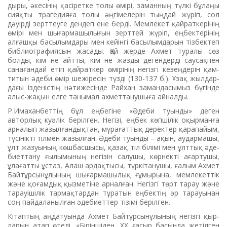
дыры, әкесінің қасіретке то­лы өмірі, заманның түлкі бұ­лаңы
сияқты трагедияға толы әңгімелерін тың­дай жүріп, сол
дәуірді зерттеуге дендеп ене берді. Мемлекет қайраткерінің
өмірі мен шығар­машылығын зерттей жүріп, ең­бек­терінің
алғашқы басылымдары мен ке­йінгі басылымдарын тізбектеп
библиографиясын жасады. Қай жерде Ахмет туралы сөз
болды, кім не айтты, кім не жазды дегендерді саусақпен
санаған­дай етіп қайраткер өмі­рінің негізгі кезеңдерін қам­
титын әдеби өмір шежіресін түз­ді (130-137 б.). Ұзақ жыл­дар­­
дағы ізде­ніс­тің нәти­же­­сін­де Райхан заман­дасымыз бү­гін­де
алыс-жақын елге танымал ­ахмет­­тану­шыға айналды.
Р.Имаханбеттің бұл ең­бе­­гіне «Әдеби туынды» деген
авторлық куәлік берілген. Не­гізі, еңбек көпшілік оқырманға
арналып жазылғандықтан, мұра­ғаттық деректер қарапайым,
­тү­сінікті тілмен жазылған. Әдеби туын­ды – ақын, аудармашы,
ұлт жазуының көшбасшысы, қа­зақ тіл білімі мен ұлттық әде­
биеттану ғылымының негізін салушы, көрнекті ағартушы,
ұла­ғатты ұстаз, Алаш ардақ­ты­сы, түркітанушы, ғалым Ахмет
Байтұрсынұлының шы­ғар­ма­шылық ғұмырына, мем­ле­кет­тік
және қоғамдық қызметіне арналған. Негізгі төрт тарау және
тарауішілік тармақтардан тұра­тын еңбектің әр тарауынан
соң пайдаланылған әдебиеттер тізімі берілген.
Кітаптың аңдатуында Ахмет Байтұрсынұлының негізгі қыр­
ларын атап өтеді. «Біріншіден, ХХ ғасыр басында жетілген