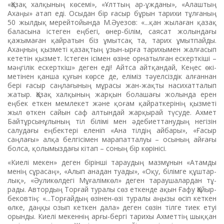
«Қазақ халқы­ның көсемі», «Ұлттың ар-ұжданы», «Алаштың
Ахаңы» атап еді. Осы­­дан бір ғасыр бұрын тарихи тұлғаның
50 жылдық мерейтойында М.Әуезов: «...қан жыла­ған қазақ
баласына істеген еңбегі, өнер-білім, саясат жолындағы
қажымаған қайратын біз ұмыт­сақ та, тарих ұмытпайды.
Ахаң­ның қызметі қазақтың ұзын-ырға тарихымен жалғасып
ке­тетін қызмет. Істеген ісімен өзі­не орнатылған ескерткіші –
мәң­гілік ескерткіш» деген еді! Айтса айтқандай, Кеңес өкі­
метінен қанша қуғын көрсе де, еліміз тәуелсіздік алғаннан
бері ғасыр саңлағының мұрасы жан-жақты насихатталып
жатыр. Қазақ халқының жарқын болашағы жолында ерен
еңбек еткен мемлекет және қоғам қай­раткерінің қызметі
жыл өткен сайын саф алтындай жарқырай түсуде. Ахмет
Байтұрсынұлы­­ның тіл білімі мен әдебиеттану­дың негізін
салудағы еңбектері еле­ніп «Ана тілдің айбары», «Ғасыр
саңлағы» алқа белгісімен марапатталуы – осының айғағы
болса, қолымыздағы кітап – соның бір көрінісі.
«Киелі мекен» деген бірінші тараудың мазмұнын «Атамды
менің сұрасаң», «Алып анадан туады», «Оқу, білімге құш­тар­
лық», «Әуликөлдегі Мұғалім­көл» деген тараушалардан тұ­
рады. Автордың Торғай туралы сөз еткенде ақын Ғафу Қайыр­
бековтің: «...Торғайдың өзінен-өзі туралы аңызы өсіп кет­кен
өлке, даңқы озып кеткен дала» деген сөзін тілге тиек етуі
орынды. Киелі мекеннің арғы-бергі тарихы Ахметтің шыққан