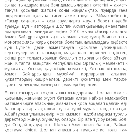
сында тыңдарманның баян­да­машылардан күтетіні – ахмет­
та­нуға қосылып жатқан соны жа­ңа­лықтар. Жуырда ғана
оқыр­ман­ның қолына тиген ахметтану­шы Р.Имаханбеттің
«Ғасыр саңлағы» – осы сауал­дарға жа­уап беретін әдеби
туынды. Бұл – автордың Шолпан Ахмет­қы­зының аманатына
адал­дығы­нан туындаған еңбек. 2010 жылы «Ғасыр саңлағы:
Ахмет Бай­тұр­сынұлының шығар­ма­шы­лық ғұ­мыр­баяны» атты
мо­ногра­фиясы жарық көрген болатын. Қолы­мыздағы еңбекте
күні бүгінге дейін ахметтануға қосыл­ған үлкенді-кішілі
зерттеу­лер мен танымдық мақала­лар зер­де­ленгендіктен,
екінші рет толық­тырылып басылып отыр­ғанын баса айтқан
жөн. Кітап­та Қазақстан Республикасы Ор­та­лық мемлекеттік
мұрағаты, Ұлттық қауіпсіздік комитеті, Ұлт­­тық кітапхана,
Ахмет Бай­тұр­сынұлы музей-үйі қор­ла­ры­нан алынған
құжаттардың кө­шірмелері, деректі құжат­тар мен тарихи
сурет түпнұс­қа­ла­рының көшірмелері берілген.
Өткен ғасырдың тоқсанын­шы жылдарында Шолпан Ахмет­
қызының жанында жү­ріп батасын алған Райхан Имаханбет
батамен бірге апасының аманатын қоса арқалап қалған еді.
Алаш арыстары ақталған тұс­та түрлі мұрағаттарда жатқан
А.Байтұрсынұлының өмірі мен қызметі, әдеби мұрасы туралы
деректерді жинау, жүйелеу, оларды бір ізге түсіру керек бол­­
ды. Сондай қыруар істі Шол­пан Ахметқызы бастап, Райхан
қостауға кірісті. Шолпан апасы­ның тауқыметке толы тағ­­