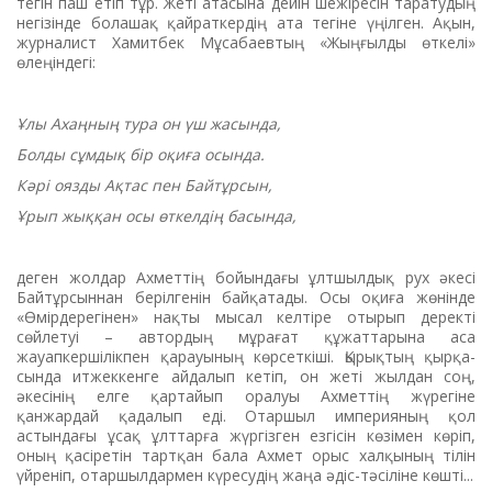
тегін паш етіп тұр. Жеті атасына дейін шежіресін таратудың
негізінде болашақ қайраткердің ата тегіне үңілген. Ақын,
журналист Хамитбек Мұсабаевтың «Жыңғылды өткелі»
өлеңіндегі:
Ұлы Ахаңның тура он үш жасында,
Болды сұмдық бір оқиға осында.
Кәрі оязды Ақтас пен Байтұрсын,
Ұрып жыққан осы өткелдің басында,
деген жолдар Ахметтің бо­йын­дағы ұлтшылдық рух әкесі
Бай­тұрсыннан берілгенін бай­қата­ды. Осы оқиға жөнінде
«Өмір­дерегінен» нақты мысал кел­тіре отырып деректі
сөйлетуі – автор­дың мұрағат құжаттарына аса
жауапкершілікпен қарауының көрсеткіші. Қырықтың қыр­қа­
сында итжеккенге айдалып кетіп, он жеті жылдан соң,
әкесінің ел­ге қартайып оралуы Ахметтің жүрегіне
қанжардай қадалып еді. Отаршыл империяның қол
астындағы ұсақ ұлттарға жүр­гізген езгісін көзімен көріп,
оның қасіретін тартқан бала Ахмет орыс халқының тілін
үйреніп, отаршылдармен күресудің жаңа әдіс-тәсіліне көшті...