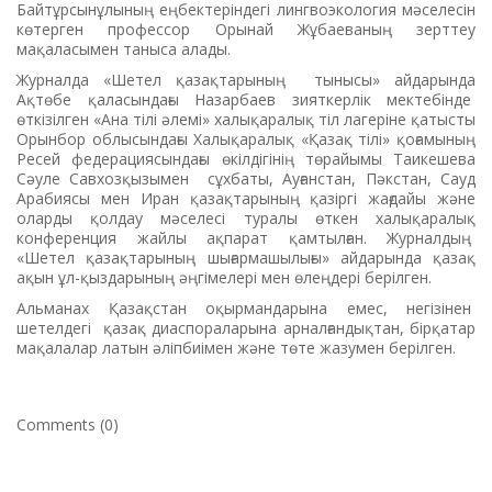
Байтұрсынұлының еңбектеріндегі лингвоэкология мәселесін
көтерген профессор Орынай Жұбаеваның зерттеу
мақаласымен таныса алады.
Журналда «Шетел қазақтарының тынысы» айдарында
Ақтөбе қаласындағы Назарбаев зияткерлік мектебінде
өткізілген «Ана тілі әлемі» халықаралық тіл лагеріне қатысты
Орынбор облысындағы Халықаралық «Қазақ тілі» қоғамының
Ресей федерациясындағы өкілдiгiнiң төрайымы Таикешева
Сəуле Савхозқызымен сұхбаты, Ауғанстан, Пәкстан, Сауд
Арабиясы мен Иран қазақтарының қазіргі жағдайы және
оларды қолдау мәселесі туралы өткен халықаралық
конференция жайлы ақпарат қамтылған. Журналдың
«Шетел қазақтарының шығармашылығы» айдарында қазақ
ақын ұл-қыздарының әңгімелері мен өлеңдері берілген.
Альманах Қазақстан оқырмандарына емес, негізінен
шетелдегі қазақ диаспораларына арналғандықтан, бірқатар
мақалалар латын әліпбиімен және төте жазумен берілген.
Comments (0)