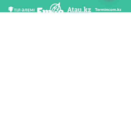
We are in social networks
Download app
Developed on behalf of the Committee of language policy of the Ministry of
Education and Science of the Republic of Kazakhstan and National scientific-
practical center «Til-Kazyna» named after Shaisultan Shayakhmetov.