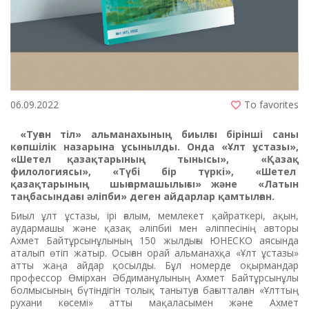
06.09.2022
To favorites
«Туған тіл» альманахының
биылғы
бірінші саны
көпшілік назарына ұсынылды
. Онда «Ұлт ұстазы»,
«Шетел қазақтарының тынысы», «Қазақ
филологиясы», «Түбі бір түркі», «Шетел
қазақтарының шығармашылығы» және «Латын
таңбасындағы әліпби» деген айдарлар қамтылған.
Биыл ұлт ұстазы, ірі ғалым, мемлекет қайраткері, ақын,
аудармашы және қазақ әліпбиі мен әліппесінің авторы
Ахмет Байтұрсынұлының 150 жылдығы ЮНЕСКО аясында
аталып өтіп жатыр. Осыған орай альманахқа «Ұлт ұстазы»
атты жаңа айдар қосылды. Бұл номерде оқырмандар
профессор Өмірхан Әбдиманұлының Ахмет Байтұрсынұлы
болмысының бүтіндігін толық танытуға бағытталған «Ұлттың
рухани көсемі» атты мақаласымен және Ахмет