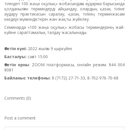
тіліндегі 100 жаңа оқулық» жобасындағы аударма барысында
қолданылған терминдерді айқындау, олардың қазақ тіліне
аудару практикасын саралау, қазақ тілінің терминжасам
көздері мүмкіндіктерін жан-жақты жүйелеу.
Семинарда «100 жаңа оқулық» жобасы терминдерінің жай-
күйіне сараптамалық талдау жасалынады.
Өтетін күні:
2022 жылғы 9 қыркүйек
Басталуы:
сағат 15:00
Өтетін орны
: ZOOM платформасы, онлайн режим. 844 004
8081
Байланыс телефоны:
8 (7172) 27-71-33, 8-702-976-70-68
Comments (0)
Post a comment