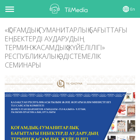
En
Toggle
navigation
«ҚОҒАМДЫҚ-ГУМАНИТАРЛЫҚ БАҒЫТТАҒЫ
ЕҢБЕКТЕРДІ АУДАРУДЫҢ
ТЕРМИНЖАСАМДЫҚ ЖҮЙЕЛІЛІГІ»
РЕСПУБЛИКАЛЫҚ ӘДІСТЕМЕЛІК
СЕМИНАРЫ