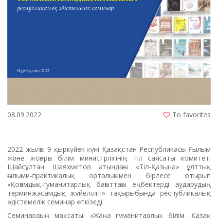
08.09.2022
To favorites
2022 жылғы 9 қыркүйек күні Қазақстан Республикасы Ғылым
және жоғары білім министрлігінің Тіл саясаты комитеті
Шайсұлтан Шаяхметов атындағы «Тіл-Қазына» ұлттық
ғылыми-практикалық орталығымен бірлесе отырып
«Қоғамдық-гуманитарлық бағыттағы еңбектерді аударудың
терминжасамдық жүйелілігі» тақырыбында республикалық
әдістемелік семинар өткізеді.
Семинардың мақсаты: «Жаңа гуманитарлық білім. Қазақ