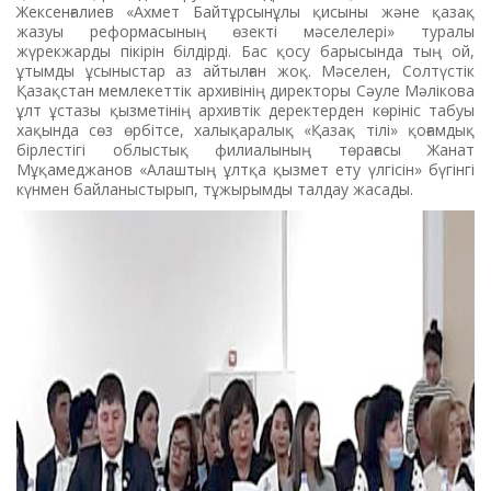
Жексенғалиев «Ахмет Байтұрсынұлы қисыны және қазақ
жазуы реформасының өзекті мәселелері» туралы
жүрекжарды пікірін білдірді. Бас қосу барысында тың ой,
ұтымды ұсыныстар аз айтылған жоқ. Мәселен, Солтүстік
Қазақстан мемлекеттік архивінің директоры Сәуле Мәлікова
ұлт ұстазы қызметінің архивтік деректерден көрініс табуы
хақында сөз өрбітсе, халықаралық «Қазақ тілі» қоғамдық
бірлестігі облыстық филиалының төрағасы Жанат
Мұқамеджанов «Алаштың ұлтқа қызмет ету үлгісін» бүгінгі
күнмен байланыстырып, тұжырымды талдау жасады.