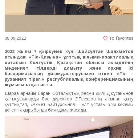
08.09.2022
To favorites
2022 жылғы 7 қыркүйек күні Шайсұлтан Шаяхметов
атындағы «Тіл-Қазына» ұлттық ғылыми-практикалық
орталығы Солтүстік Қазақстан облысы әкімдігінің
мәдениет, тілдерді дамыту және архив ісі
басқармасының ұйымдастыруымен өткен «Тіл –
руханият тірегі» республикалық конференциясының
жұмысына қатысты.
Шараға арнайы барған Орталықтың ресми өкілі Д.Құсайынов
қатысушыларды Бас директор Е.Тілешовтің атынан қызу
құттықтап, «Ахмет Байтұрсынов – ұлт ұстазы һәм көсемі»
деген тақырыбында баяндама жасады.