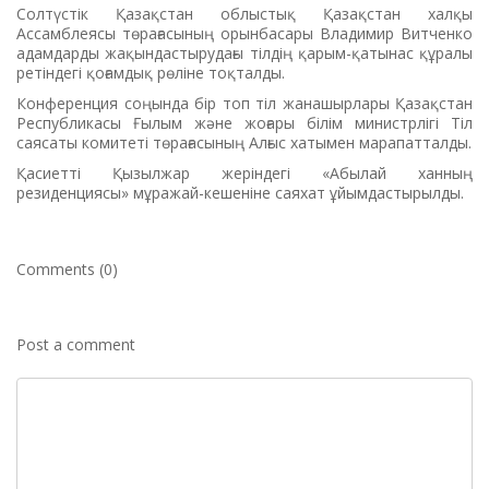
Солтүстік Қазақстан облыстық Қазақстан халқы
Ассамблеясы төрағасының орынбасары Владимир Витченко
адамдарды жақындастырудағы тілдің қарым-қатынас құралы
ретіндегі қоғамдық рөліне тоқталды.
Конференция соңында бір топ тіл жанашырлары Қазақстан
Республикасы Ғылым және жоғары білім министрлігі Тіл
саясаты комитеті төрағасының Алғыс хатымен марапатталды.
Қасиетті Қызылжар жеріндегі «Абылай ханның
резиденциясы» мұражай-кешеніне саяхат ұйымдастырылды.
Comments (0)
Post a comment