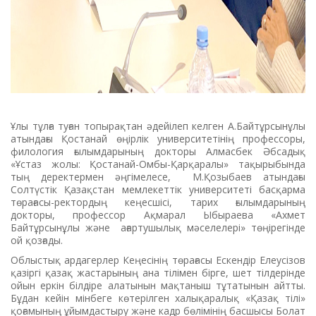
Ұлы тұлға туған топырақтан әдейілеп келген А.Байтұрсынұлы
атындағы Қостанай өңірлік университетінің профессоры,
филология ғылымдарының докторы Алмасбек Әбсадық
«Ұстаз жолы: Қостанай-Омбы-Қарқаралы» тақырыбында
тың деректермен әңгімелесе, М.Қозыбаев атындағы
Солтүстік Қазақстан мемлекеттік университеті басқарма
төрағасы-ректордың кеңесшісі, тарих ғылымдарының
докторы, профессор Ақмарал Ыбыраева «Ахмет
Байтұрсынұлы және ағартушылық мәселелері» төңірегінде
ой қозғады.
Облыстық ардагерлер Кеңесінің төрағасы Ескендір Елеусізов
қазіргі қазақ жастарының ана тілімен бірге, шет тілдерінде
ойын еркін білдіре алатынын мақтаныш тұтатынын айтты.
Бұдан кейін мінбеге көтерілген халықаралық «Қазақ тілі»
қоғамының ұйымдастыру және кадр бөлімінің басшысы Болат