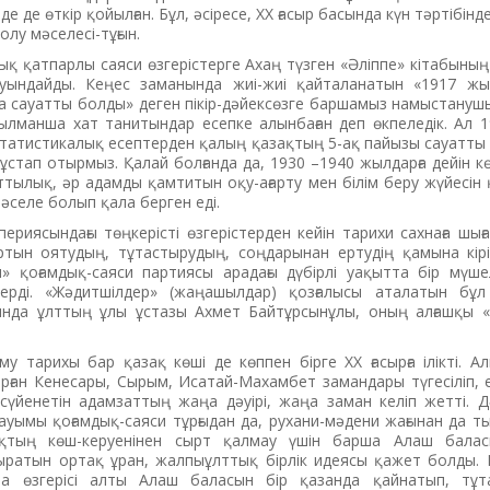
е де өткір қойылған. Бұл, әсіресе, ХХ ғасыр басында күн тәртібіндег
олу мәселесі-тұғын.
қ қатпарлы саяси өзгерістерге Ахаң түзген «Әліппе» кітабыны
уындайды. Кеңес заманында жиі-жиі қайталанатын «1917 жыл
а сауатты болды» деген пікір-дәйексөзге баршамыз намыстанушы 
ылманша хат танитындар есепке алынбаған деп өкпеледік. Ал 
татистикалық есептерден қалың қазақтың 5-ақ пайызы сауатты 
 ұстап отырмыз. Қалай болғанда да, 1930 –1940 жылдарға дейін кө
тылық, әр адамды қамтитын оқу-ағарту мен білім беру жүйесін
мәселе болып қала берген еді.
ериясындағы төңкерісті өзгерістерден кейін тарихи сахнаға шыға
тын оятудың, тұтастырудың, соңдарынан ертудің қамына кірі
аш» қоғамдық-саяси партиясы арадағы дүбірлі уақытта бір мүш
керді. «Жәдитшілдер» (жаңашылдар) қозғалысы аталатын бұл
да ұлттың ұлы ұстазы ­Ахмет Байтұрсынұлы, оның алғашқы «Әл
у тарихы бар қазақ көші де көппен бірге ХХ ғасырға ілікті. 
рған Кенесары, Сырым, Исатай-Махамбет замандары түгесіліп, ен
 сүйенетін адамзаттың жаңа дәуірі, жаңа заман келіп жетті. Д
қауымы қоғамдық-саяси тұрғыдан да, рухани-мәдени жағынан да тығ
қтың көш-керуенінен сырт қалмау үшін барша Алаш баласын
атын ортақ ұран, жалпыұлттық бірлік идеясы қажет болды. 
на өзгерісі алты Алаш баласын бір қазанда қайнатып, тұт