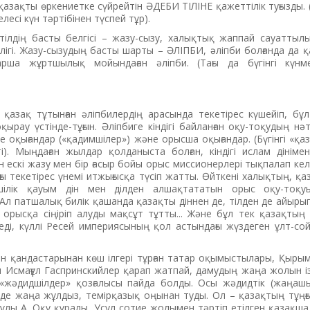
азақты өркениетке сүйрейтін ӘДЕБИ ТІЛІНЕ қажеттілік туғызды. (
елесі күн тәртібінен түспей тұр).
ілдің басты белгісі – жазу-сызу, халықтық жаппай сауаттыл
ілігі. Жазу-сызудың басты шарты – ӘЛІПБИ, әліпби болғанда да қ
рша жұртшылық мойындаған әліпби. (Тағы да бүгінгі күнме
 қазақ тұтынған әліпбилердің арасында текетірес күшейіп, бұ
ырау үстінде-тұғын. Әліпбиге кіндігі байланған оқу-тоқудың нә
е оқығандар («қадимшілер») және орысша оқығандар. (Бүгінгі «қа
ті). Мың­даған жылдар қолданыста болған, кіндігі ислам дінімен
 ескі жазу мен бір ғасыр бойы орыс миссионерлері тықпалап ке
ғы текетірес үнемі итжығысқа түсіп жатты. Өйткені ха­лықтың, қ
ілік қауым дін мен ділден алшақтататын орыс оқу-тоқуы
 Ал патшалық билік қашанда қазақты діннен де, тілден де айырып
 орысқа сіңіріп алуды мақсұт тұтты... Және бұл тек қазақтың
 еді, күллі Ресей империясының қол астындағы жүздеген ұлт-с
ан қан­дастарынан көш ілгері тұрған татар оқымыстылары, Қыр
ы Исмағұл ­Гаспринскийлер қарап жатпай, дамудың жаңа жолын і
«жәдидшілдер» қозғалысы пайда болды. Осы жәдидтік (жаңашы
нде жаңа жұлдыз, темірқазық оңынан туды. Ол – қазақтың тұңғ
нұлы А. Оқу құралы. Усул сотие жолымен тәртіп етілген қазақша 