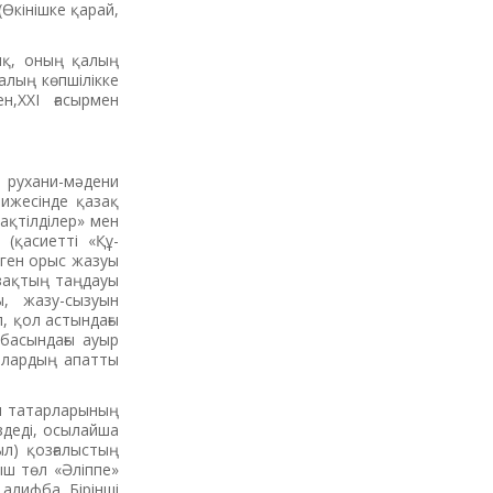
Өкінішке қарай,
ық, оның қалың
алың көпшілікке
н,ХХІ ғасырмен
л рухани-мәдени
тижесінде қазақ
зақтілділер» мен
 (қасиетті «Құ­
лген орыс жазуы
азақтың таңдауы
, жазу-сызуын
, қол астындағы
 басындағы ауыр
ойлардың апатты
ым татарларының
здеді, осылайша
л) қозғалыстың
ыш төл «Әліппе»
алифба. Бірінші