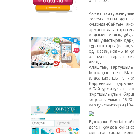
04.11.2022
Ахмет Байтұрсынұлын
көсемі» атты дөп та
күмәнданбайтын акс
арманындағы стратег
алдымен қалың ұйқыд
алғаш ұйыстырған Қар
Tilqural.kz - is a web
сұраныстары (қазақ ме
service for the gradual
еді. Қазақ қоғамына қ
study of the state
әлі күнге тергеп-те
language. The website
әкелді.
contains an online
Алаштың ағартушылы
course of A1 level on
Міржақып пен Мағж
writing a new alphabet
аласапыранды 1917 жы
and orthographic
Кирревком құрылға
rules, learning to read.
А.Байтұрсынұлын та
жұртшылықтың барша 
кеңестік үкімет 1920
ағарту комиссары (194
Qazlatyn.kz - is a multi-
functional converter
Бұл көпке белгілі жа
that transforms texts
деген қағидаға сүйен
from Cyrillic to Latin
өкінішке қарай, кей