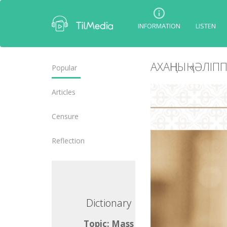
INFORMATION
LISTEN
АХАҢНЫҢ «ӘЛІ
Popular
Articles
Censure
Reflection
ctionary
Dictionary
ic: Mass
Topic: Mass