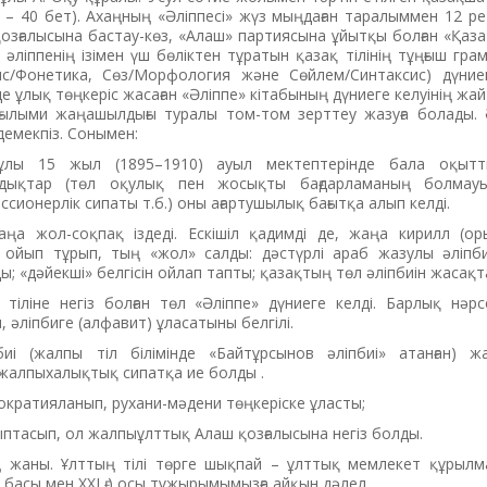
. – 40 бет). Ахаңның «Әліппесі» жүз мыңдаған таралыммен 12 р
қозғалысына бастау-көз, «Алаш» партиясына ұйытқы болған «Қазақ
 әліппенің ізімен үш бөліктен тұратын қазақ тілінің тұңғыш гра
с/Фонетика, Сөз/Морфология және Сөйлем/Синтаксис) дүниег
де ұлық төңкеріс жасаған «Әліппе» кітабының дүниеге келуінің жа
ылыми жаңашылдығы туралы том-том зерттеу жазуға болады. Әз
демекпіз. Сонымен:
ұлы 15 жыл (1895–1910) ауыл мектептерінде бала оқытты
ндықтар (төл оқулық пен жосықты бағдарламаның болмауы
сионерлік сипаты т.б.) оны ағартушылық бағытқа алып келді.
а жол-соқпақ іздеді. Ескішіл қадимді де, жаңа кирилл (оры
ойып тұрып, тың «жол» салды: дәстүрлі араб жазулы әліпбид
; «дәйекші» белгісін ойлап тапты; қазақтың төл әліпбиін жасақт
іліне негіз болған төл «Әліппе» дүниеге келді. Барлық нәрсе
 әліпбиге (алфавит) ұласатыны белгілі.
і (жалпы тіл білімінде «Байтұрсынов әліп­биі» атанған) ж
 жалпыхалықтық сипатқа ие болды .
кратияланып, рухани-мәдени төңкеріске ұласты;
ыптасып, ол жалпыұлттық Алаш қозғалысына негіз болды.
ң жаны. Ұлттың тілі төрге шықпай – ұлттық мемлекет құрылм
 басы мен ХХІ ғ.) осы тұжырымымызға айқын дәлел.