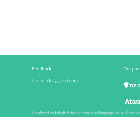
Feedback:
Our part
tilmedia.kz@gmail.com
Developed on behalf of the Committee of language policy of the Mi
scientific-practical center «Til-Kazyna» named after Shaisultan S