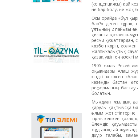
and to direct text in
(концепциясы) қай кезд
online mode, and the
не бар болу, не жоқ б
main national portal
that supports the
Осы орайда «бұл қыры
process of transition
бар?» деген сұрақ т
to Latin graphics in the
ұлтының 2 пайызы ған
country. You can
қисапта қазақша-мұс
download the offline
ресми құжаттардан, с
version of the
көзбен көріп, қолмен
Republican
converter for
жалпыхалықтық сауат
informative
Windows, applications
қазақ үшін ең өзекті 
newspaper «Til-
for MS Office, plugins
1905 жылғы Ресей имп
Qazyna»
and mobile
оқығандары Алаш жұр
applications for
кіндігі кесілген «Ал
Android, iOS
кезеңді» бастан өт
platforms.
реформаның бастауын
болатын.
Мыңдаған жылдық дам
қарулы қақтығысқа ба
ғылым жетістіктеріне
тірлік кешкен қазақ 
Language propaganda
Әлемдік қауымдасты
through Internet plays
жұдырықтай жұмылдыр
special role in
дәуір талабы, зама
extension of scope of