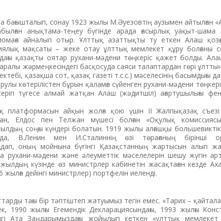
а бағышталып, сонау 1923 жылы М.Әуезовтің аузымен айтылған 
былған анықтама-теңеу бүгінде арада ғасырлық уақыт-шама 
иомаға айналып отыр. Ұлттық азаттықты ту еткен Алаш қоз
иялық мақсаты – жеке отау ұлттық мемлекет құру болғаны сөз
ағы қазақты оятар рухани-мәдени төңкеріс қажет болды. Алаш
қаралы жәрмеңкесіндегі басқосуда саяси талаптардан гөрі ұлтты
ктебі, қазақша сот, қазақ газеті т.с.с.) мәселесінің басымдығы 
арулы көтерілістен бұрын қаламға сүйенген рухани-мәдени төңкеріс
ксеріп түгесе алмай жатқан Алаш (жәдитшіл) ағартушылығы фе
қ платформасын айқын жолға қою үшін ІІ Жалпықазақ съезі 
ан, Елдос пен Телжан мүшесі болған «Оқулық комиссиясы
лдың соңғы күндері болатын. 1919 жылы алғашқы большевиктік 
нда, В.Ленин мен И.Сталиннің өзі төрағаның бірінші ор
ңдап, оның мойнына бүгінгі Қазақстанның жартысын алып жа
рухани-мәдени және әлеуметтік мәселелерін шешу жүгін арт
 жылдың күзінде өз министрлер кабинетін жасақтаған кезде Ах
6 жылға дейінгі министрлер) портфелін иеленді.
йттарды тағы бір тәптіштеп жатуымыз тегін емес. «Тарих – қайтал
сек, 1990 жылғы Егемендік Декларациясындағы, 1993 жылғы Конс
інгі Ата Заңдары­мыздағы жойылып кеткен «ұлттық мемлекет 