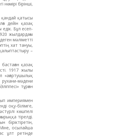
і нөмірі бірінші,
ң қандай қатысы
ға дейін қазақ
едік. Бұл есеп-
1920 жылдардағы
деген мәліметті
птің хат тануы,
 қалыптастыру –
 бастаған қазақ
сті. 1917 жылы
ел «ағартушылық
 рухани-мәдени
іппесі» тұрған
Алып империямен
ді оқу-білімге,
әстүрлі көшпелі
ырыққа тірелді.
 біріктіретін,
Міне, осылайша
ас ұлт ретінде