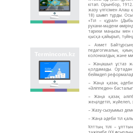
onomastic names by
кітап. Орынбор, 1912
means of collection of
жазу үлгісімен Алаш 
information on names
18) шығып тұрды. Осы
of streets, population
«Тіл – құрал» (Дыбы
centers, institutions
рухани-мәдени өмірін
and different objects
тарихи маңызы мен ғ
in regions of the
қысқа қайырып, түйін
country and creation
– Ахмет Байтұрсын
of single base of
педагогикалық қиы
Kazakh onomastics.
Site “termincom.kz”
колониалдық және мис
contributes to
– Жаңашыл ұстаз жаң
classification of
қолдамады. Ортадан 
Kazakh vocabulary,
бейімдеп реформалады
complement of
terminological
– Жаңа қазақ әдеби т
reserve, matching of
«Әліппеден» басталып,
terms and names with
– Жаңа қазақ әліпби
norms of Kazakh
жеңілдетіп, жүйелеп,
language. All terms,
which are used
– Жазу-сызуымыз демо
nowadays, are given
– Жаңа әдеби тіл қал
on the site for
achievement of this
Ұлттың тілі – ұлтты
objective.
тәжірибе (ХХ ғасырдың