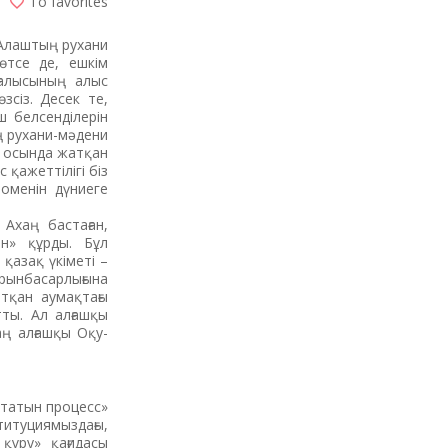
To favorites
«Алаштың рухани
өтсе де, ешкім
ғалысының алыс
сіз. Десек те,
 белсенділерін
ң рухани-мәдени
да осында жатқан
 қажеттілігі біз
номенін дүниеге
Ахаң бастаған,
н» құрды. Бұл
қазақ үкіметі –
ынбасарлығына
тқан аумақтағы
ты. Ал алғашқы
аң алғашқы Оқу-
ататын процесс»
титуциямыздағы,
құру» қағидасы