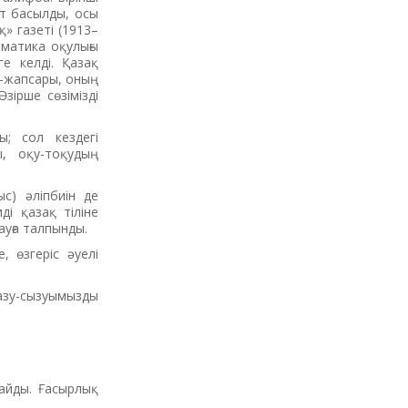
ет басылды, осы
» газеті (1913–
мматика оқулығы
е келді. Қазақ
й-жапсары, оның
ірше сөзімізді
; сол кездегі
, оқу-тоқудың
с) әліпбиін де
і қазақ тіліне
ауға талпынды.
, өзгеріс әуелі
азу-сызуымызды
айды. Ғасырлық