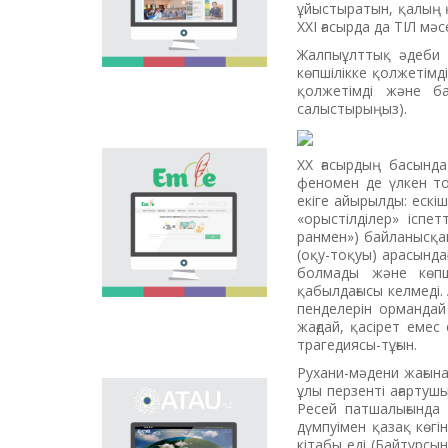
ұйыстыратын, қалың қ
national language.
ХХІ ғасырда да ТІЛ мәс
Portal “Til alemi”, which
is the first project of
Жалпыұлттық әдеби т
our country in this
көпшілікке қолжетімд
area, is devoted to
қолжетімді және ба
solution of this current
салыстырыңыз).
problem.
ХХ ғасырдың басында
Electronic base
феномен де үлкен тоқ
“emle.kz” is devoted to
екіге айырылды: ескіш
orthography of Kazakh
«орыстілділер» іспет
language. Following is
ранмен») байланысқан
presented in the base:
(оқу-тоқуы) арасында
spelling dictionary of
болмады және көпш
words approved and
қабылдағысы келмеді.
applied in Kazakh
пенделерін ормандай
language, spelling
жағдай, қасірет емес
rules, and also
трагедиясы-тұғын.
scientific literature in
this area.
Рухани-мәдени жағын
ұлы перзенті ағартуш
Primary purpose of
Ресей патшалығында 
onomastic electronic
дүмпуімен қазақ көгі
base is unification of
кітабы еді (Байтұрсы