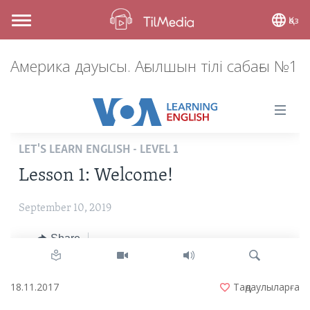
Қаз
Toggle
navigation
Америка дауысы. Ағылшын тілі сабағы №1
18.11.2017
Таңдаулыларға