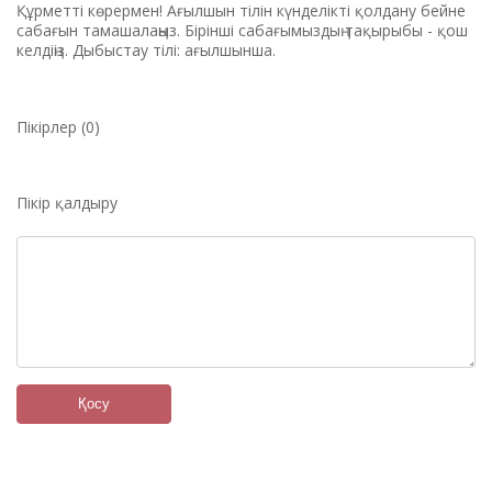
Құрметті көрермен! Ағылшын тілін күнделікті қолдану бейне
сабағын тамашалаңыз. Бірінші сабағымыздың тақырыбы - қош
келдіңіз. Дыбыстау тілі: ағылшынша.
Пікірлер (0)
Пікір қалдыру
Қосу