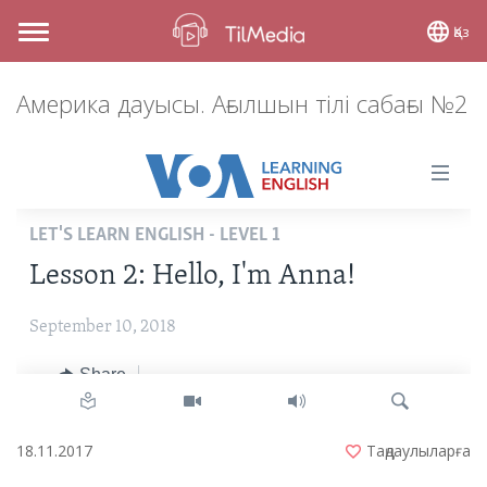
Қаз
Toggle
navigation
Америка дауысы. Ағылшын тілі сабағы №2
18.11.2017
Таңдаулыларға