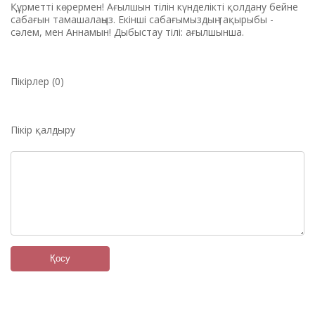
Құрметті көрермен! Ағылшын тілін күнделікті қолдану бейне
сабағын тамашалаңыз. Екінші сабағымыздың тақырыбы -
сәлем, мен Аннамын! Дыбыстау тілі: ағылшынша.
Пікірлер (0)
Пікір қалдыру
Қосу