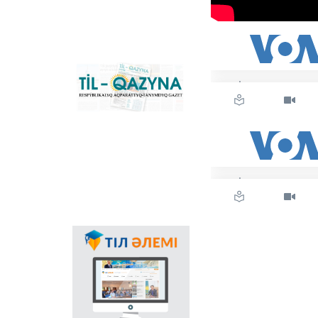
Қазақстандағы латын
графикасына көшу
үдерісін сүйемелдейтін
негізгі ұлттық портал.
Конвертер
бағдарламасының
«Til-Qazyna»
Windows-қа арналған
республикалық
offline-нұсқасын, MS
ақпараттық-танымдық
Office пакетіне
газеті
арналған
қосымшаларды,
плагиндерді және
Android, iOS
платформаларына
арналған мобильді
қосымшаларын жүктеп
алуға болады.
Мемлекеттік тілдің
қолданыс аясының
кеңеюінде ғаламтор
арқылы тілді
насихаттаудың
маңызы аса зор.