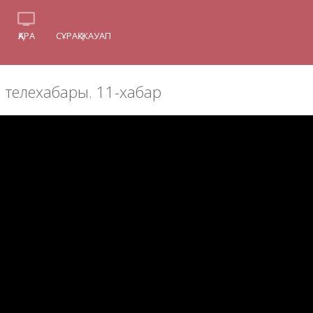
ҚАРА
СҰРАҚ-ЖАУАП
» телехабары. 11-хабар