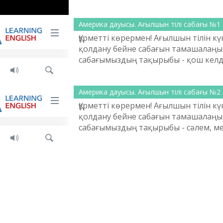
Америка дауысы. Ағылшын тілі сабағы №1
Құрметті көрермен! Ағылшын тілін кү
қолдану бейне сабағын тамашалаңыз
сабағымыздың тақырыбы - қош келді
Дыбыстау тілі: ағылшынша.
Америка дауысы. Ағылшын тілі сабағы №2
Құрметті көрермен! Ағылшын тілін кү
қолдану бейне сабағын тамашалаңыз
сабағымыздың тақырыбы - сәлем, м
Дыбыстау тілі: ағылшынша.