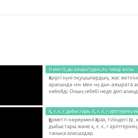
Н мен Ң-ды ажыратудың ең тиімді жолы
Қазіргі күні оқушылардың, жас жеткі
арасында «н» мен «ң-ды» ажырата 
көбейді. Оның себебі неде деп алаң
адамдар да көрінбейтін сынды. Әсір
оқушылары «ң» дыбысын айта алма
түкте қиналмайды. Керісінше мақт
Қ, ғ, к, г дыбыстары. Қ, ғ, к, г әріптерінің е
санайтындай көрінеді. Ал мектепті үз
Құрметті көрермен! Қазақ тіліндегі Қ, ғ, к
әлгі дыбысты айта алмаймын деп тұ
дыбыстары және қ, ғ, к, г әріптеріні
талап қайда кеткен, ұcтаздар не оқы
таныса аласыздар.