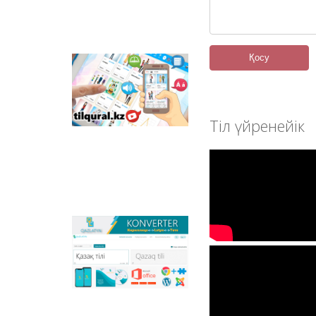
отандық
анимациялық
фильмдер
орналастырылған.
Қосу
Tilqural.kz –
мемлекеттік тілді
деңгейлеп үйренуге
арналған веб-
Тіл үйренейік
сервис. Сайтта А1
деңгейі бойынша
жаңа әліпби мен
емле ережелерін
жазу, оқуды
меңгертуге арналған
онлайн курс
орналастырылған.
Qazlatyn.kz –
мәтіндерді кирилден
латынға және төте
жазуға онлайн түрде
сәйкестендіретін
көпфункционалды
конвертер және