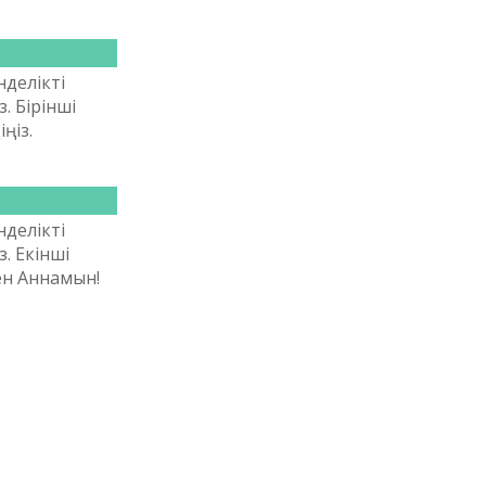
нделікті
. Бірінші
ңіз.
нделікті
. Екінші
ен Аннамын!