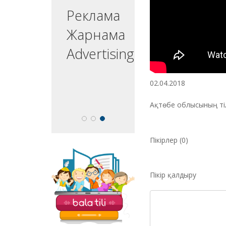
ргізуші
Реклама
едущий
Жарнама
esenter
Advertising
02.04.2018
Ақтөбе облысының ті
Пікірлер (0)
«Balatili.kz» сайты
бүлдіршіндеріміздің
Пікір қалдыру
оқып, жазып, тіл
үйренулеріне
бағытталған. Мұнда
балаларға арналған
қызықты тапсырмалар
мен қазақ тіліндегі