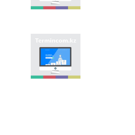
мекемелер мен түрлі
нысандарға берілген
атауларды жинақтап,
қазақ
ономастикасының
біртұтас жүйесін жасау
арқылы
"Termincom.kz" сайты
ономастикалық
- қазақ
атауларды
терминологиясын
біріздендіру.
жүйелеуге,
терминологиялық
қорды толықтыруға,
терминдерді және
атауларды қазақ
тілінің нормаларына
сәйкес реттеуге үлес
қосады. Осы мақсатты
орындау үшін сайтта
осы уақытқа дейін
терминдердің
барлығы қамтылған.