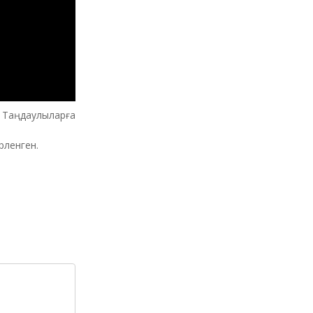
Таңдаулыларға
рленген.