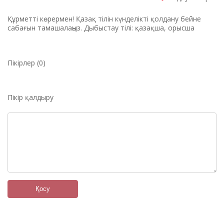
Құрметті көрермен! Қазақ тілін күнделікті қолдану бейне
сабағын тамашалаңыз. Дыбыстау тілі: қазақша, орысша
Пікірлер (0)
Пікір қалдыру
Қосу