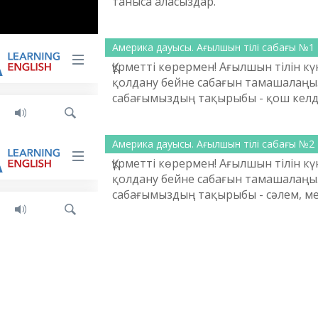
таныса аласыздар.
Америка дауысы. Ағылшын тілі сабағы №1
Құрметті көрермен! Ағылшын тілін кү
қолдану бейне сабағын тамашалаңыз
сабағымыздың тақырыбы - қош келді
Дыбыстау тілі: ағылшынша.
Америка дауысы. Ағылшын тілі сабағы №2
Құрметті көрермен! Ағылшын тілін кү
қолдану бейне сабағын тамашалаңыз
сабағымыздың тақырыбы - сәлем, м
Дыбыстау тілі: ағылшынша.