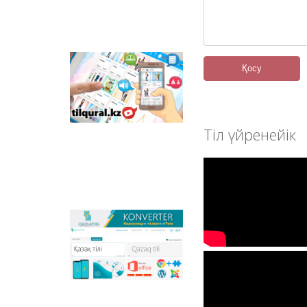
отандық
анимациялық
фильмдер
орналастырылған.
Tilqural.kz –
Қосу
мемлекеттік тілді
деңгейлеп үйренуге
арналған веб-
сервис. Сайтта А1
Тіл үйренейік
деңгейі бойынша
жаңа әліпби мен
емле ережелерін
жазу, оқуды
меңгертуге арналған
онлайн курс
орналастырылған.
Qazlatyn.kz –
мәтіндерді кирилден
латынға және төте
жазуға онлайн түрде
сәйкестендіретін
көпфункционалды
конвертер және