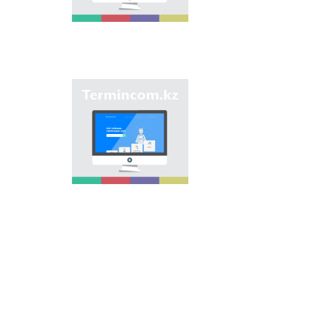
мекемелер мен түрлі
нысандарға берілген
атауларды жинақтап,
қазақ
ономастикасының
біртұтас жүйесін жасау
арқылы
"Termincom.kz" сайты
ономастикалық
- қазақ
атауларды
терминологиясын
біріздендіру.
жүйелеуге,
терминологиялық
қорды толықтыруға,
терминдерді және
атауларды қазақ
тілінің нормаларына
сәйкес реттеуге үлес
қосады. Осы мақсатты
орындау үшін сайтта
осы уақытқа дейін
терминдердің
барлығы қамтылған.