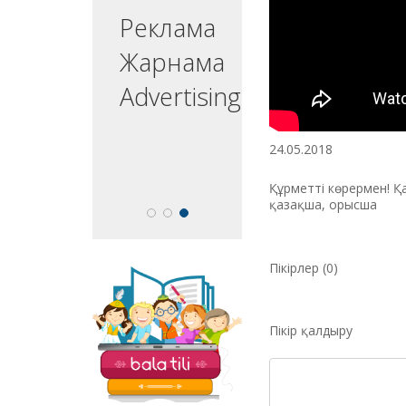
ргізуші
Реклама
едущий
Жарнама
esenter
Advertising
24.05.2018
Құрметті көрермен! Қа
қазақша, орысша
Пікірлер (0)
«Balatili.kz» сайты
бүлдіршіндеріміздің
оқып, жазып, тіл
Пікір қалдыру
үйренулеріне
бағытталған. Мұнда
балаларға арналған
қызықты тапсырмалар
мен қазақ тіліндегі