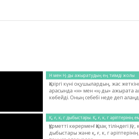
Н мен Ң-ды ажыратудың ең тиімді жолы
Қазіргі күні оқушылардың, жас жеткі
арасында «н» мен «ң-ды» ажырата 
көбейді. Оның себебі неде деп алаң
адамдар да көрінбейтін сынды. Әсір
оқушылары «ң» дыбысын айта алма
түкте қиналмайды. Керісінше мақт
Қ, ғ, к, г дыбыстары. Қ, ғ, к, г әріптерінің е
санайтындай көрінеді. Ал мектепті үз
Құрметті көрермен! Қазақ тіліндегі Қ, ғ, к
әлгі дыбысты айта алмаймын деп тұ
дыбыстары және қ, ғ, к, г әріптеріні
талап қайда кеткен, ұcтаздар не оқы