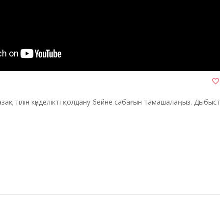
зақ тілін күнделікті қолдану бейне сабағын тамашалаңыз. Дыбыста