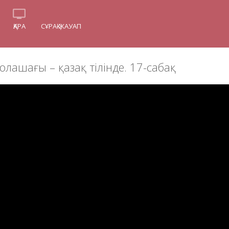
ҚАРА
СҰРАҚ-ЖАУАП
олашағы – қазақ тілінде. 17-сабақ