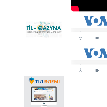
Қазақстандағы латын
графикасына көшу
үдерісін сүйемелдейтін
негізгі ұлттық портал.
Конвертер
бағдарламасының
«Til-Qazyna»
Windows-қа арналған
республикалық
offline-нұсқасын, MS
ақпараттық-танымдық
Office пакетіне
газеті
арналған
қосымшаларды,
плагиндерді және
Android, iOS
платформаларына
арналған мобильді
қосымшаларын жүктеп
алуға болады.
Мемлекеттік тілдің
қолданыс аясының
кеңеюінде ғаламтор
арқылы тілді
насихаттаудың
маңызы аса зор.