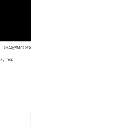
Таңдаулыларға
у тілі: