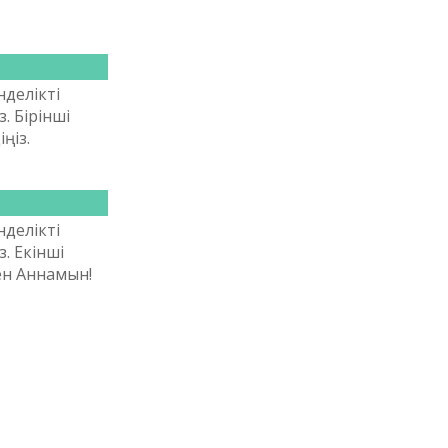
нделікті
. Бірінші
ңіз.
нделікті
. Екінші
ен Аннамын!