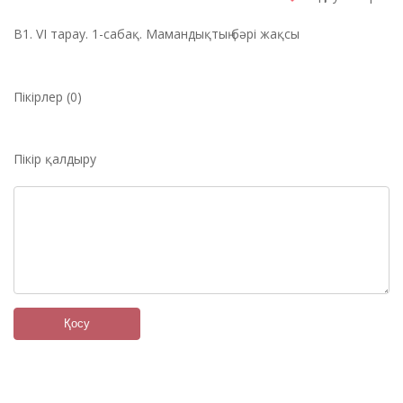
B1. VІ тарау. 1-сабақ. Мамандықтың бәрі жақсы
Пікірлер (0)
Пікір қалдыру
Қосу