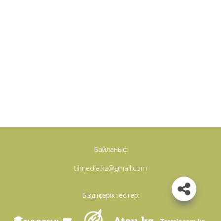
Байланыс:
tilmedia.kz@gmail.com
Біздің серіктестер: