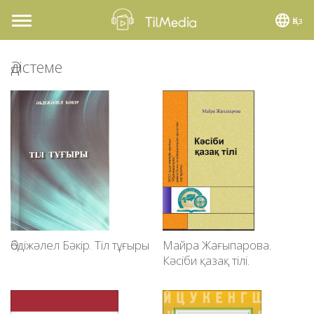
Қаз
Toggle
navigation
Әдістеме
Әбдіжәлел Бәкір. Тіл тұғыры
Майра Жағыпарова.
Кәсіби қазақ тілі.