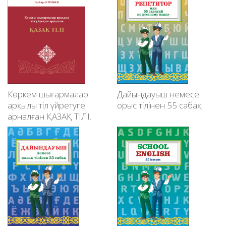
Көркем шығармалар
Дайындауыш немесе
арқылы тіл үйретуге
орыс тілінен 55 сабақ
арналған ҚАЗАҚ ТІЛІ.
Гауһар Әлімбек