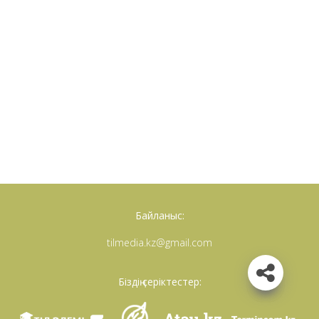
Байланыс:
tilmedia.kz@gmail.com
Біздің серіктестер: