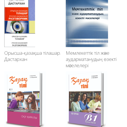
Орысша-қазақша тілашар.
Мемлекеттік тіл және
Дастархан
аударматанудың өзекті
мәселелері