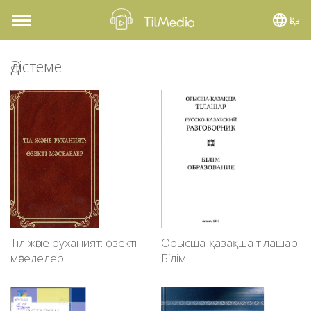
Қаз
Toggle
navigation
Әдістеме
Тіл және руханият: өзекті
Орысша-қазақша тілашар.
мәселелер
Білім