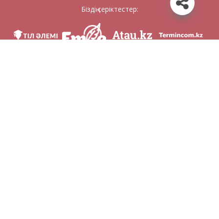
Біздің серіктестер:
Біз әлеуметттік желілерде
Қосымшаны жүктеу
Қазақстан Республикасының Білім және ғылым министрлігі Тіл саясаты
комитетінің тапсырмасы бойынша Шайсұлтан Шаяхметов атындағы «Тіл-
Қазына» ұлттық ғылыми-практикалық орталығы тарапынан әзірленді.