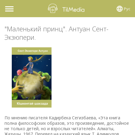
Рус
Toggle
navigation
"Маленький принц". Антуан Сент-
Экзюпери.
По мнению писателя Кадирбека Сегизбаева, «Эта книга
полна философских образов, это произведение, достойное
не только детей, но и взрослых читателей». Алматы,
Жазушы, 1967. Перевел на казахский язык Т. Алимкулов.