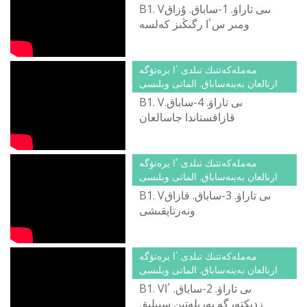
B1. Vىىى تاراۋ. 1-ساباق. ۇزاق
ومىر سٴا رگىڭىز كەلسە
مەملەكەتتىك تىلدى ٴا يرەتۋگە
ارنالعان بەينەساباق. الماتى وبلىسى
B1. Vىى تاراۋ. 4-ساباق.
قازاقستاندا جاسالعان
مەملەكەتتىك تىلدى ٴا يرەتۋگە
ارنالعان بەينەساباق. الماتى وبلىسى
B1. Vىى تاراۋ. 3-ساباق. قازاق
ونەرتاپقىشى
مەملەكەتتىك تىلدى ٴا يرەتۋگە
ارنالعان بەينەساباق. الماتى وبلىسى
B1. Vىى تاراۋ. 2-ساباق. ٴا
زدىكتەرگە بەرىلەتىن سىيلىق