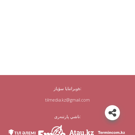
وبراتنايا سۆيازь:
tilmedia.kz@gmail.com
ناشي پارتنەرى: